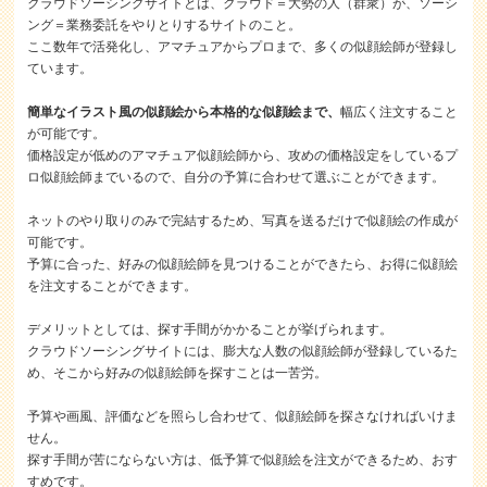
クラウドソーシングサイトとは、クラウド＝大勢の人（群衆）が、ソーシ
ング＝業務委託をやりとりするサイトのこと。
ここ数年で活発化し、アマチュアからプロまで、多くの似顔絵師が登録し
ています。
簡単なイラスト風の似顔絵から本格的な似顔絵まで、
幅広く注文すること
が可能です。
価格設定が低めのアマチュア似顔絵師から、攻めの価格設定をしているプ
ロ似顔絵師までいるので、自分の予算に合わせて選ぶことができます。
ネットのやり取りのみで完結するため、写真を送るだけで似顔絵の作成が
可能です。
予算に合った、好みの似顔絵師を見つけることができたら、お得に似顔絵
を注文することができます。
デメリットとしては、探す手間がかかることが挙げられます。
クラウドソーシングサイトには、膨大な人数の似顔絵師が登録しているた
め、そこから好みの似顔絵師を探すことは一苦労。
予算や画風、評価などを照らし合わせて、似顔絵師を探さなければいけま
せん。
探す手間が苦にならない方は、低予算で似顔絵を注文ができるため、おす
すめです。