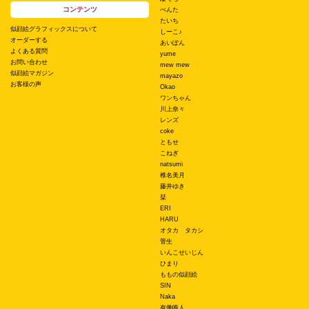
コンテンツ
ぺんた
たいち
似顔絵グラフィックスについて
しーこ♪
オーダーする
あいぽん
よくある質問
yume
お問い合わせ
mew mew
似顔絵マガジン
mayazo
お客様の声
Okao
ワンちゃん
川上奈々
レンズ
coke
ともせ
こねぎ
natsumi
椎名美月
藤井ゆき
栞
ERI
HARU
オタカ タカシ
菅生
いんこせいじん
ひまり
ももの似顔絵
SIN
Naka
有働唯人