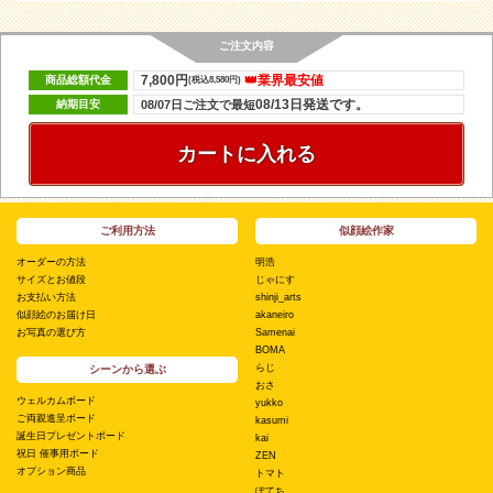
ご注文内容
7,800円
👑業界最安値
商品総額代金
(税込8,580円)
08/13日発送です。
納期目安
08/07日ご注文で最短
カートに入れる
ご利用方法
似顔絵作家
オーダーの方法
明浩
サイズとお値段
じゃにす
お支払い方法
shinji_arts
似顔絵のお届け日
akaneiro
お写真の選び方
Samenai
BOMA
らじ
シーンから選ぶ
おさ
ウェルカムボード
yukko
ご両親進呈ボード
kasumi
誕生日プレゼントボード
kai
祝日 催事用ボード
ZEN
オプション商品
トマト
ぽてち