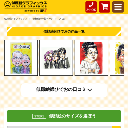
24hOK
似顔絵グラフィックス
似顔絵師一覧ページ
ひでお
似顔絵師ひでおの作品一覧
似顔絵師ひでおの口コミ
似顔絵のサイズを選ぼう
STEP1