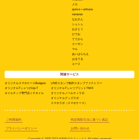
メロ
quince＋artkana
nananao
なおさん
シュシュ
おさとう
ひでお
ててから
スーザン
マル
あいはらちえ
はるてる
エース
関連サービス
オリジナルスマホケースBudgets
LINEスタンプ制作スタンプファクトリー
オリジナルTシャツのUp-T
オリジナルTシャツプリントTMIX
ネイルチップ専門店ミチネイル
オリジナルノベルティラボ
オリジナルグッズラボ
スマホラボ（スマホケース）
ご利用規約
特定商取引法に基づく表記
プライバシーポリシー
お問い合わせ
Copyright © 2005-2023 似顔絵グラフィックス All rights reserved