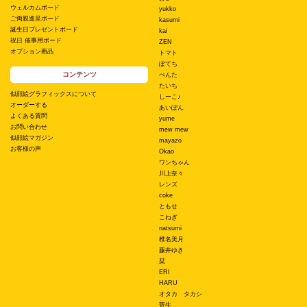
ウェルカムボード
yukko
ご両親進呈ボード
kasumi
誕生日プレゼントボード
kai
祝日 催事用ボード
ZEN
オプション商品
トマト
ぽてち
コンテンツ
ぺんた
たいち
似顔絵グラフィックスについて
しーこ♪
オーダーする
あいぽん
よくある質問
yume
お問い合わせ
mew mew
似顔絵マガジン
mayazo
お客様の声
Okao
ワンちゃん
川上奈々
レンズ
coke
ともせ
こねぎ
natsumi
椎名美月
藤井ゆき
栞
ERI
HARU
オタカ タカシ
菅生