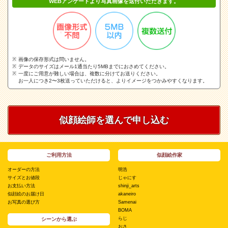
WEBアンケートより写真画像を送付いただきます。
画像の保存形式は問いません。
データのサイズはメール1通当たり5MBまでにおさめてください。
一度にご用意が難しい場合は、複数に分けてお送りください。
お一人につき2〜3枚送っていただけると、よりイメージをつかみやすくなります。
似顔絵師を選んで申し込む
ご利用方法
似顔絵作家
オーダーの方法
明浩
サイズとお値段
じゃにす
お支払い方法
shinji_arts
似顔絵のお届け日
akaneiro
お写真の選び方
Samenai
BOMA
らじ
シーンから選ぶ
おさ