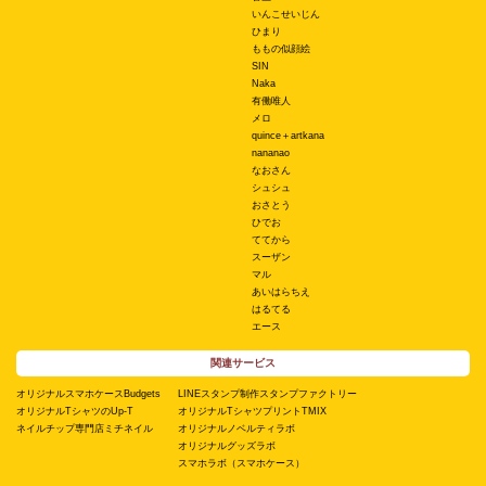
いんこせいじん
ひまり
ももの似顔絵
SIN
Naka
有働唯人
メロ
quince＋artkana
nananao
なおさん
シュシュ
おさとう
ひでお
ててから
スーザン
マル
あいはらちえ
はるてる
エース
関連サービス
オリジナルスマホケースBudgets
LINEスタンプ制作スタンプファクトリー
オリジナルTシャツのUp-T
オリジナルTシャツプリントTMIX
ネイルチップ専門店ミチネイル
オリジナルノベルティラボ
オリジナルグッズラボ
スマホラボ（スマホケース）