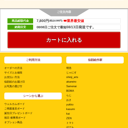
ご注文内容
7,800円
👑業界最安値
商品総額代金
(税込8,580円)
08/13日発送です。
納期目安
08/08日ご注文で最短
カートに入れる
ご利用方法
似顔絵作家
オーダーの方法
明浩
サイズとお値段
じゃにす
お支払い方法
shinji_arts
似顔絵のお届け日
akaneiro
お写真の選び方
Samenai
BOMA
らじ
シーンから選ぶ
おさ
ウェルカムボード
yukko
ご両親進呈ボード
kasumi
誕生日プレゼントボード
kai
祝日 催事用ボード
ZEN
オプション商品
トマト
ぽてち