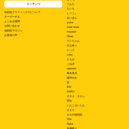
コンテンツ
ぺんた
たいち
似顔絵グラフィックスについて
しーこ♪
オーダーする
あいぽん
よくある質問
yume
お問い合わせ
mew mew
似顔絵マガジン
mayazo
お客様の声
Okao
ワンちゃん
川上奈々
レンズ
coke
ともせ
こねぎ
natsumi
椎名美月
藤井ゆき
栞
ERI
HARU
オタカ タカシ
菅生
いんこせいじん
ひまり
ももの似顔絵
SIN
Naka
有働唯人