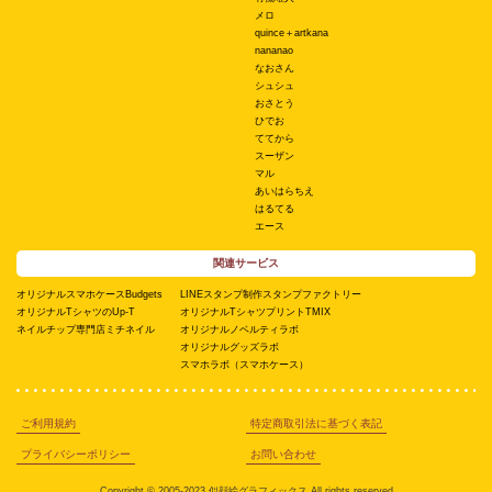
メロ
quince＋artkana
nananao
なおさん
シュシュ
おさとう
ひでお
ててから
スーザン
マル
あいはらちえ
はるてる
エース
関連サービス
オリジナルスマホケースBudgets
LINEスタンプ制作スタンプファクトリー
オリジナルTシャツのUp-T
オリジナルTシャツプリントTMIX
ネイルチップ専門店ミチネイル
オリジナルノベルティラボ
オリジナルグッズラボ
スマホラボ（スマホケース）
ご利用規約
特定商取引法に基づく表記
プライバシーポリシー
お問い合わせ
Copyright © 2005-2023 似顔絵グラフィックス All rights reserved