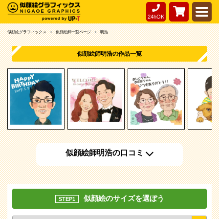
24hOK
似顔絵グラフィックス
似顔絵師一覧ページ
明浩
似顔絵師明浩の作品一覧
似顔絵師明浩の口コミ
似顔絵のサイズを選ぼう
STEP1