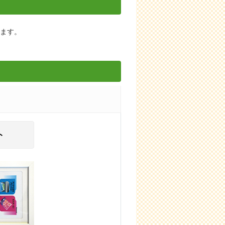
します。
ト