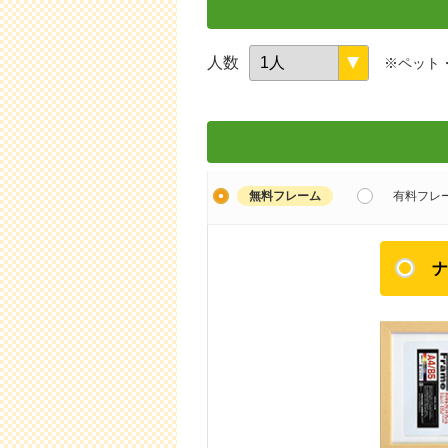
人数
※ペット
無料フレーム
有料フレ
ナ