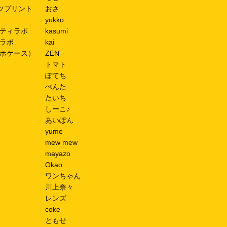
ツプリント
おさ
yukko
ティラボ
kasumi
ラボ
kai
ホケース）
ZEN
トマト
ぽてち
ぺんた
たいち
しーこ♪
あいぽん
yume
mew mew
mayazo
Okao
ワンちゃん
川上奈々
レンズ
coke
ともせ