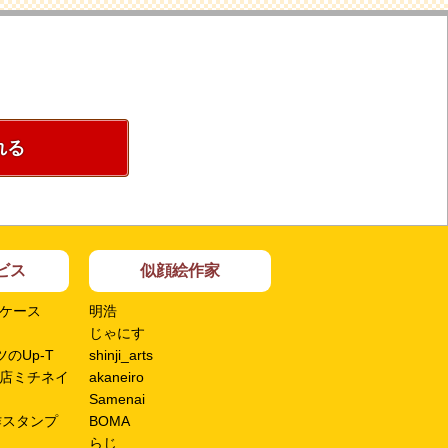
れる
ビス
似顔絵作家
ケース
明浩
じゃにす
のUp-T
shinji_arts
店ミチネイ
akaneiro
Samenai
作スタンプ
BOMA
らじ