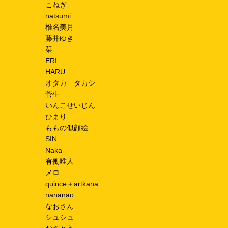
こねぎ
natsumi
椎名美月
藤井ゆき
栞
ERI
HARU
オタカ タカシ
菅生
いんこせいじん
ひまり
ももの似顔絵
SIN
Naka
有働唯人
メロ
quince＋artkana
nananao
なおさん
シュシュ