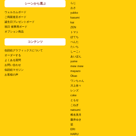
らじ
シーンから選ぶ
おさ
ウェルカムボード
yukko
ご両親進呈ボード
kasumi
誕生日プレゼントボード
kai
祝日 催事用ボード
ZEN
オプション商品
トマト
ぽてち
コンテンツ
ぺんた
たいち
似顔絵グラフィックスについて
しーこ♪
オーダーする
あいぽん
よくある質問
yume
お問い合わせ
mew mew
似顔絵マガジン
mayazo
お客様の声
Okao
ワンちゃん
川上奈々
レンズ
coke
ともせ
こねぎ
natsumi
椎名美月
藤井ゆき
栞
ERI
HARU