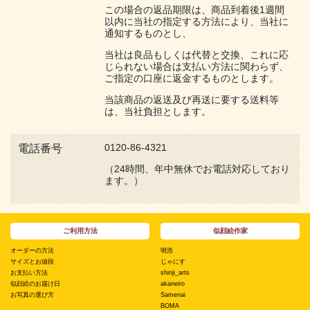
この場合の返品期限は、商品到着後1週間
以内に当社の指定する方法により、当社に
通知するものとし、
当社は良品もしくは代替と交換、これに応
じられない場合は支払い方法に関わらず、
ご指定の口座に返金するものとします。
当該商品の返送及び再送に要する送料等
は、当社負担とします。
0120-86-4321
電話番号
（24時間、年中無休でお電話対応しており
ます。）
ご利用方法
似顔絵作家
オーダーの方法
明浩
サイズとお値段
じゃにす
お支払い方法
shinji_arts
似顔絵のお届け日
akaneiro
お写真の選び方
Samenai
BOMA