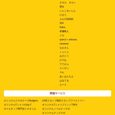
オタカ タカシ
菅生
いんこせいじん
ひまり
ももの似顔絵
SIN
Naka
有働唯人
メロ
quince＋artkana
nananao
なおさん
シュシュ
おさとう
ひでお
ててから
スーザン
マル
あいはらちえ
はるてる
エース
関連サービス
オリジナルスマホケースBudgets
LINEスタンプ制作スタンプファクトリー
オリジナルTシャツのUp-T
オリジナルTシャツプリントTMIX
ネイルチップ専門店ミチネイル
オリジナルノベルティラボ
オリジナルグッズラボ