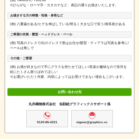
(例) TAKASHI／HIDEMI
※ひらがな・ローマ字・カタカナなど、表記の通りお描きいたします。
お描きする方の特徴・性格・身長など
(例) 八重歯がある/ヒゲを伸ばしている/明るく大きな口で笑う/身長差がある
ご希望の衣装・髪型・ヘッドドレス・ベール
(例) 写真のドレスで/白のドレスで形はお任せ/髪型・ティアラは写真を参考に/
ベールは無しで
その他・ご要望
(例) お酒が好きなので手にグラスを持たせてほしい/音楽が趣味なので音符を
絵にたくさん散りばめてほしい
※お選びいただく作家、内容によってはお受けできない場合もございます。
お問い合わせ先
丸井織物株式会社 似顔絵グラフィックスサポート係
0120-86-4321
nigaoe@graphics.vc