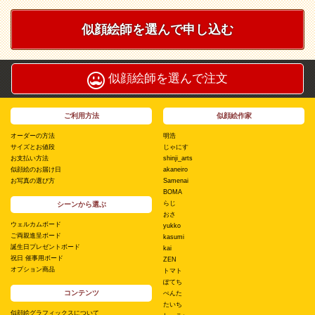
似顔絵師を選んで申し込む
似顔絵師を選んで注文
ご利用方法
似顔絵作家
オーダーの方法
明浩
サイズとお値段
じゃにす
お支払い方法
shinji_arts
似顔絵のお届け日
akaneiro
お写真の選び方
Samenai
BOMA
らじ
シーンから選ぶ
おさ
ウェルカムボード
yukko
ご両親進呈ボード
kasumi
誕生日プレゼントボード
kai
祝日 催事用ボード
ZEN
オプション商品
トマト
ぽてち
コンテンツ
ぺんた
たいち
似顔絵グラフィックスについて