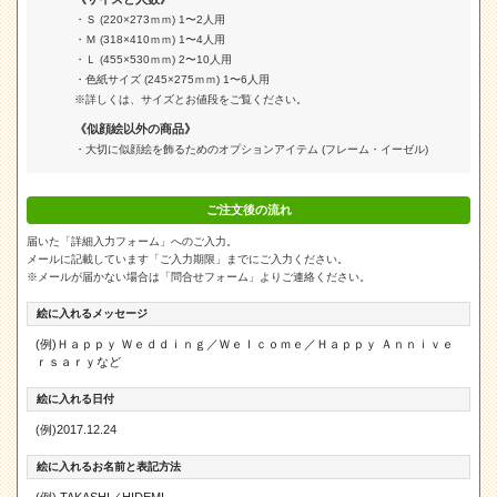
・Ｓ (220×273ｍｍ) 1〜2人用
・Ｍ (318×410ｍｍ) 1〜4人用
・Ｌ (455×530ｍｍ) 2〜10人用
・色紙サイズ (245×275ｍｍ) 1〜6人用
※詳しくは、サイズとお値段をご覧ください。
《似顔絵以外の商品》
・大切に似顔絵を飾るためのオプションアイテム (フレーム・イーゼル)
ご注文後の流れ
届いた「詳細入力フォーム」へのご入力。
メールに記載しています「ご入力期限」までにご入力ください。
※メールが届かない場合は「問合せフォーム」よりご連絡ください。
絵に入れるメッセージ
(例)Ｈａｐｐｙ Ｗｅｄｄｉｎｇ／Ｗｅｌｃｏｍｅ／Ｈａｐｐｙ Ａｎｎｉｖｅ
ｒｓａｒｙなど
絵に入れる日付
(例)2017.12.24
絵に入れるお名前と表記方法