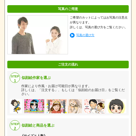
写真のご用意
ご希望のカットによってはお写真の注意点
が異なります。
詳しくは、写真の選び方をご覧ください。
写真の選び方
ご注文の流れ
STEP
似顔絵作家を選ぶ
1
作家により作風・お届け可能日が異なります。
詳しくは、「注文する」、もしくは「似顔絵のお届け日」をご覧くだ
さい。
STEP
似顔絵と商品を選ぶ
2
《サイズと人数》