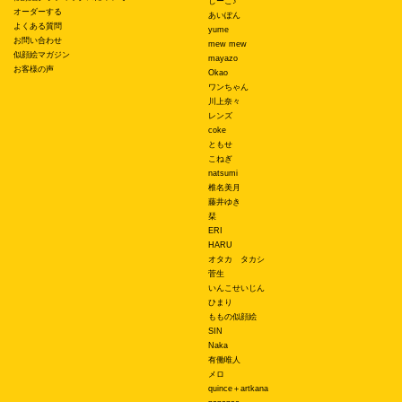
しーこ♪
オーダーする
あいぽん
よくある質問
yume
お問い合わせ
mew mew
似顔絵マガジン
mayazo
お客様の声
Okao
ワンちゃん
川上奈々
レンズ
coke
ともせ
こねぎ
natsumi
椎名美月
藤井ゆき
栞
ERI
HARU
オタカ タカシ
菅生
いんこせいじん
ひまり
ももの似顔絵
SIN
Naka
有働唯人
メロ
quince＋artkana