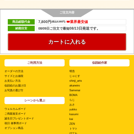
ご注文内容
7,800円
👑業界最安値
商品総額代金
(税込8,580円)
08/13日発送です。
納期目安
08/09日ご注文で最短
カートに入れる
ご利用方法
似顔絵作家
オーダーの方法
明浩
サイズとお値段
じゃにす
お支払い方法
shinji_arts
似顔絵のお届け日
akaneiro
お写真の選び方
Samenai
BOMA
らじ
シーンから選ぶ
おさ
ウェルカムボード
yukko
ご両親進呈ボード
kasumi
誕生日プレゼントボード
kai
祝日 催事用ボード
ZEN
オプション商品
トマト
ぽてち