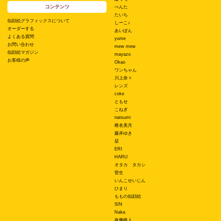
コンテンツ
ぺんた
たいち
似顔絵グラフィックスについて
しーこ♪
オーダーする
あいぽん
よくある質問
yume
お問い合わせ
mew mew
似顔絵マガジン
mayazo
お客様の声
Okao
ワンちゃん
川上奈々
レンズ
coke
ともせ
こねぎ
natsumi
椎名美月
藤井ゆき
栞
ERI
HARU
オタカ タカシ
菅生
いんこせいじん
ひまり
ももの似顔絵
SIN
Naka
有働唯人