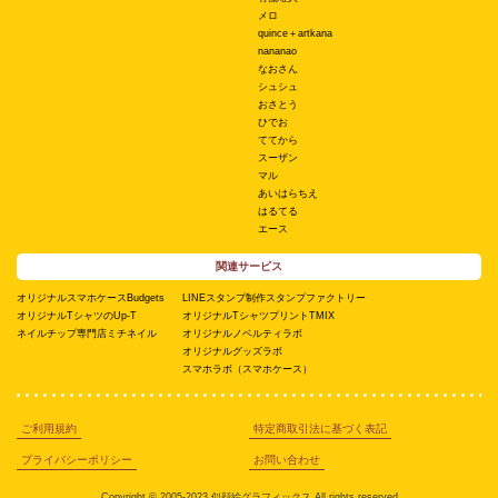
メロ
quince＋artkana
nananao
なおさん
シュシュ
おさとう
ひでお
ててから
スーザン
マル
あいはらちえ
はるてる
エース
関連サービス
オリジナルスマホケースBudgets
LINEスタンプ制作スタンプファクトリー
オリジナルTシャツのUp-T
オリジナルTシャツプリントTMIX
ネイルチップ専門店ミチネイル
オリジナルノベルティラボ
オリジナルグッズラボ
スマホラボ（スマホケース）
ご利用規約
特定商取引法に基づく表記
プライバシーポリシー
お問い合わせ
Copyright © 2005-2023 似顔絵グラフィックス All rights reserved