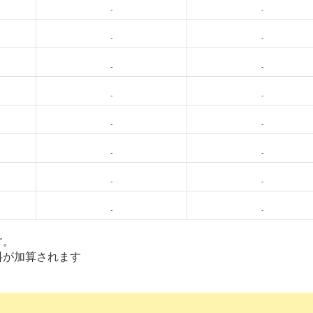
-
-
-
-
-
-
-
-
-
-
-
-
-
-
-
-
す。
料が加算されます