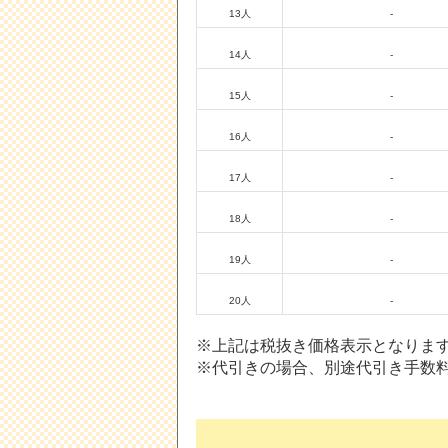
13人
-
14人
-
15人
-
16人
-
17人
-
18人
-
19人
-
20人
-
※上記は税抜き価格表示となりま
※代引きの場合、別途代引き手数