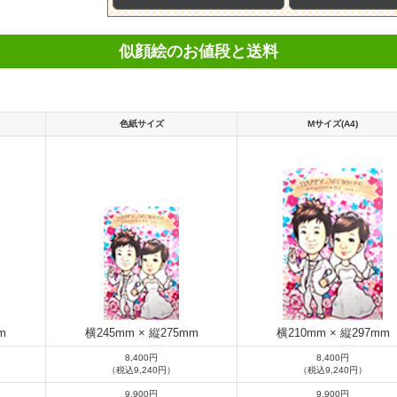
似顔絵のお値段と送料
色紙サイズ
Mサイズ(A4)
m
横245mm × 縦275mm
横210mm × 縦297mm
8,400円
8,400円
（税込9,240円）
（税込9,240円）
9,900円
9,900円