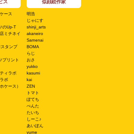
ビス
似顔絵作家
ケース
明浩
じゃにす
のUp-T
shinji_arts
店ミチネイ
akaneiro
Samenai
作スタンプ
BOMA
らじ
ツプリント
おさ
yukko
ティラボ
kasumi
ラボ
kai
ホケース）
ZEN
トマト
ぽてち
ぺんた
たいち
しーこ♪
あいぽん
yume