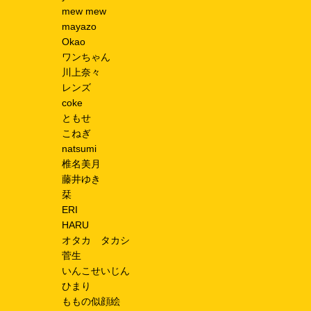
mew mew
mayazo
Okao
ワンちゃん
川上奈々
レンズ
coke
ともせ
こねぎ
natsumi
椎名美月
藤井ゆき
栞
ERI
HARU
オタカ タカシ
菅生
いんこせいじん
ひまり
ももの似顔絵