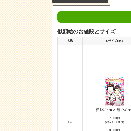
似顔絵のお値段とサイズ
人数
Sサイズ(B5)
横182mm × 縦257m
7,800円
1人
（税込8,580円）
8,600円