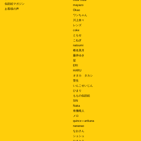
似顔絵マガジン
mayazo
お客様の声
Okao
ワンちゃん
川上奈々
レンズ
coke
ともせ
こねぎ
natsumi
椎名美月
藤井ゆき
栞
ERI
HARU
オタカ タカシ
菅生
いんこせいじん
ひまり
ももの似顔絵
SIN
Naka
有働唯人
メロ
quince＋artkana
nananao
なおさん
シュシュ
おさとう