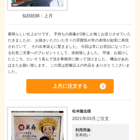
似顔絵師：上月
素晴らしい仕上がりです。 手持ちの画像が2枚しか無くお送りさせていた
だきましたが、 お描きいただいた方々の雰囲気や常の表情が如実に再現
されていて 、その出来栄えに驚きました。 今回は常にお世話になってい
る社長ご夫妻へのプレゼントとして、依頼致しました。 早速、お届けし
たところ、たいそう喜んで頂き事務所に飾って頂けました。 機会があれ
ばまたお願い致します。 この度は想像以上の作品を ありがとうございま
した。
上月に注文する
松本隆志様
2021年03月ご注文
利用用途:
長寿祝い