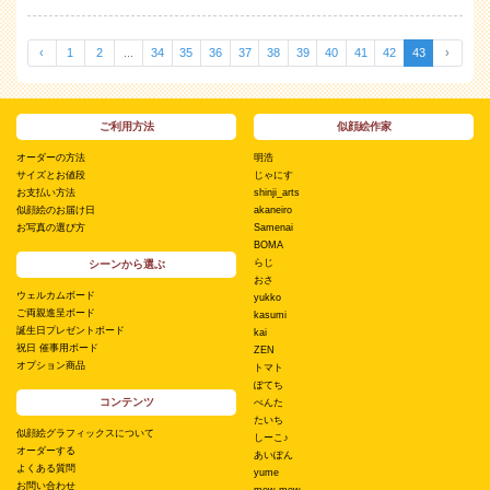
‹
1
2
...
34
35
36
37
38
39
40
41
42
43
›
ご利用方法
似顔絵作家
オーダーの方法
明浩
サイズとお値段
じゃにす
お支払い方法
shinji_arts
似顔絵のお届け日
akaneiro
お写真の選び方
Samenai
BOMA
らじ
シーンから選ぶ
おさ
ウェルカムボード
yukko
ご両親進呈ボード
kasumi
誕生日プレゼントボード
kai
祝日 催事用ボード
ZEN
オプション商品
トマト
ぽてち
コンテンツ
ぺんた
たいち
似顔絵グラフィックスについて
しーこ♪
オーダーする
あいぽん
よくある質問
yume
お問い合わせ
mew mew