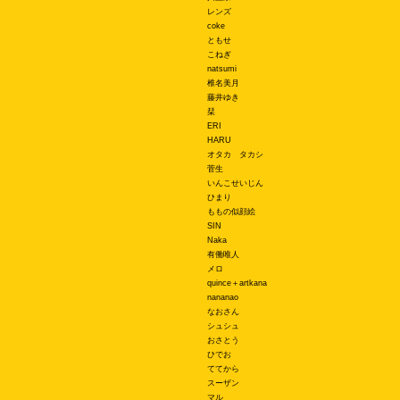
レンズ
coke
ともせ
こねぎ
natsumi
椎名美月
藤井ゆき
栞
ERI
HARU
オタカ タカシ
菅生
いんこせいじん
ひまり
ももの似顔絵
SIN
Naka
有働唯人
メロ
quince＋artkana
nananao
なおさん
シュシュ
おさとう
ひでお
ててから
スーザン
マル