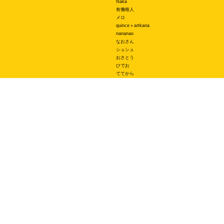
Naka
有働唯人
メロ
quince＋artkana
nananao
なおさん
シュシュ
おさとう
ひでお
ててから
スーザン
マル
あいはらちえ
はるてる
エース
関連サービス
オリジナルスマホケースBudgets
LINEスタンプ制作スタンプファクトリー
オリジナルTシャツのUp-T
オリジナルTシャツプリントTMIX
ネイルチップ専門店ミチネイル
オリジナルノベルティラボ
オリジナルグッズラボ
スマホラボ（スマホケース）
ご利用規約
特定商取引法に基づく表記
プライバシーポリシー
お問い合わせ