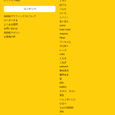
オプション商品
トマト
ぽてち
コンテンツ
ぺんた
たいち
似顔絵グラフィックスについて
しーこ♪
オーダーする
あいぽん
よくある質問
yume
お問い合わせ
mew mew
似顔絵マガジン
mayazo
お客様の声
Okao
ワンちゃん
川上奈々
レンズ
coke
ともせ
こねぎ
natsumi
椎名美月
藤井ゆき
栞
ERI
HARU
オタカ タカシ
菅生
いんこせいじん
ひまり
ももの似顔絵
SIN