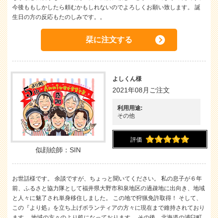
今後ももしかしたら頼むかもしれないのでよろしくお願い致します。 誕
生日の方の反応もたのしみです。。
栞に注文する
よしくん様
2021年08月ご注文
利用用途:
その他
評価
似顔絵師：SIN
お世話様です。 余談ですが、ちょっと聞いてください。 私の息子が６年
前、ふるさと協力隊として福井県大野市和泉地区の過疎地に出向き、地域
と人々に魅了され単身移住しました。 この地で狩猟免許取得！ そして、
この『より処』を立ち上げボランティアの方々に現在まで維持されており
ます。 地域の方々のより処になっております。 その後、北海道の浦臼町