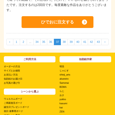
たです。注文するのは2回目です。毎度素敵な作品をありがとうございま
す。
ひでおに注文する
‹
1
2
...
34
35
36
37
38
39
40
41
42
43
›
ご利用方法
似顔絵作家
オーダーの方法
明浩
サイズとお値段
じゃにす
お支払い方法
shinji_arts
似顔絵のお届け日
akaneiro
お写真の選び方
Samenai
BOMA
らじ
シーンから選ぶ
おさ
ウェルカムボード
yukko
ご両親進呈ボード
kasumi
誕生日プレゼントボード
kai
祝日 催事用ボード
ZEN