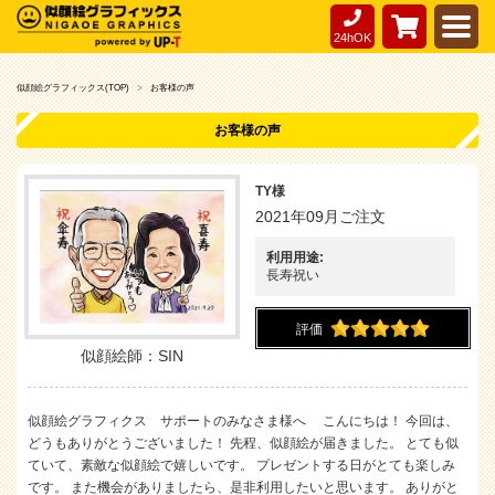
24hOK
似顔絵グラフィックス(TOP)
お客様の声
お客様の声
TY様
2021年09月ご注文
利用用途:
長寿祝い
評価
似顔絵師：SIN
似顔絵グラフィクス サポートのみなさま様へ こんにちは！ 今回は、
どうもありがとうございました！ 先程、似顔絵が届きました。 とても似
ていて、素敵な似顔絵で嬉しいです。 プレゼントする日がとても楽しみ
です。 また機会がありましたら、是非利用したいと思います。 ありがと