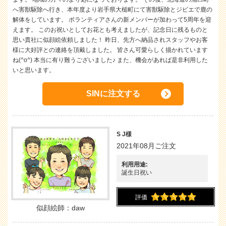
へ害獣駆除へ行き、本年度より岩手県大槌町にて害獣駆除とジビエで鹿の
解体をしています。 ボランティアさんの新メンバーが加わって5周年を迎
えます。 このお祝いとしてお花とも考えましたが、記念日に残るものと
思い貴社に似顔絵依頼しました！ 昨日、先方へ納品されスタッフやお客
様に大好評との連絡を頂戴しました。 皆さん可愛らしく描かれています
ね(^o^) 本当に有り難うございました♪ また、機会があれば是非利用した
いと思います。
SINに注文する
S J様
2021年08月ご注文
利用用途:
誕生日祝い
評価
似顔絵師：daw