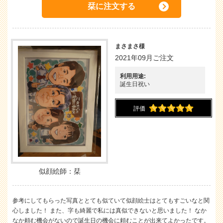
栞に注文する
まさまさ様
2021年09月ご注文
利用用途:
誕生日祝い
評価
似顔絵師：栞
参考にしてもらった写真ととても似ていて似顔絵士はとてもすごいなと関
心しました！ また、字も綺麗で私には真似できないと思いました！ なか
なか頼む機会がないので誕生日の機会に頼むことが出来てよかったです。