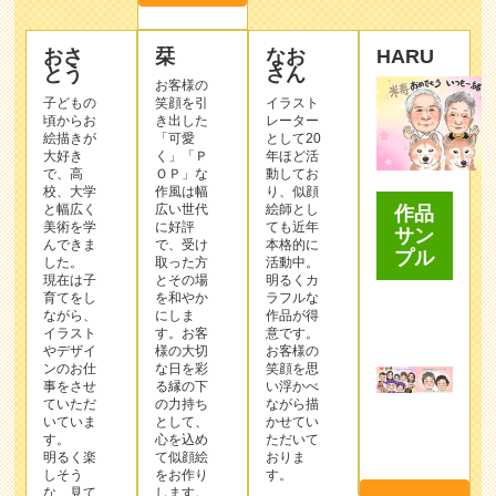
おさ
栞
なお
HARU
とう
さん
お客様の
子どもの
笑顔を引
イラスト
頃からお
き出した
レーター
絵描きが
「可愛
として20
大好き
く」「Ｐ
年ほど活
で、高
ＯＰ」な
動してお
校、大学
作⾵は幅
り、似顔
と幅広く
広い世代
絵師とし
作品
美術を学
に好評
ても近年
サン
んできま
で、受け
本格的に
プル
した。
取った⽅
活動中。
現在は子
とその場
明るくカ
育てをし
を和やか
ラフルな
ながら、
にしま
作品が得
イラスト
す。お客
意です。
やデザイ
様の⼤切
お客様の
ンのお仕
な⽇を彩
笑顔を思
事をさせ
る縁の下
い浮かべ
ていただ
の⼒持ち
ながら描
いていま
として、
かせてい
す。
⼼を込め
ただいて
明るく楽
て似顔絵
おりま
しそう
をお作り
す。
な、見て
します。