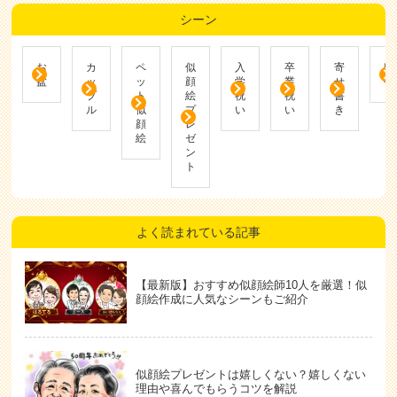
シーン
お
カ
ペ
似
入
卒
寄
帰
盆
ッ
ッ
顔
学
業
せ
省
プ
ト
絵
祝
祝
書
ル
似
プ
い
い
き
顔
レ
絵
ゼ
ン
ト
よく読まれている記事
【最新版】おすすめ似顔絵師10人を厳選！似
顔絵作成に人気なシーンもご紹介
似顔絵プレゼントは嬉しくない？嬉しくない
理由や喜んでもらうコツを解説