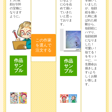
1つの笑
けるよう
を描いて
顔が100
に心を込
いました
の宝物に
めて描い
が、似顔
なります
ていきた
絵を描い
ように。
いと思っ
た時に喜
ておりま
ばれた経
す。
験から、
似顔絵に
ハマり、
似顔絵師
この作家
になりま
した！
を選んで
可愛い！
注文する
似てる！
をモット
作品
作品
ーに、一
生懸命お
サン
サン
描きしま
プル
プル
す♪よろ
しくお願
い致しま
す。