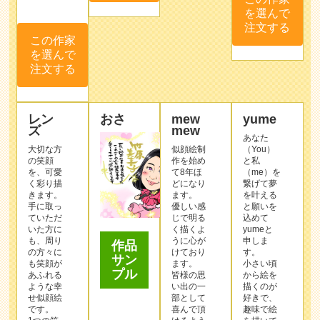
を選んで
注文する
この作家
を選んで
注文する
レン
おさ
mew
yume
ズ
mew
あなた
大切な方
似顔絵制
（You）
の笑顔
作を始め
と私
を、可愛
て8年ほ
（me）を
く彩り描
どになり
繋げて夢
きます。
ます。
を叶える
手に取っ
優しい感
と願いを
ていただ
じで明る
込めて
いた方に
く描くよ
yumeと
も、周り
うに心が
申しま
作品
の方々に
けており
す。
サン
も笑顔が
ます。
小さい頃
プル
あふれる
皆様の思
から絵を
ような幸
い出の一
描くのが
せ似顔絵
部として
好きで、
です。
喜んで頂
趣味で絵