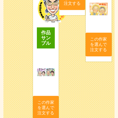
注文する
作品
サン
この作家
プル
を選んで
注文する
この作家
を選んで
注文する