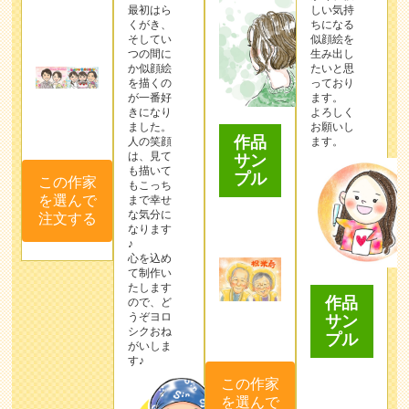
最初はら
しい気持
くがき、
ちになる
そしてい
似顔絵を
つの間に
生み出し
か似顔絵
たいと思
を描くの
っており
が一番好
ます。
きになり
よろしく
ました。
お願いし
作品
人の笑顔
ます。
は、見て
サン
も描いて
プル
この作家
もこっち
を選んで
まで幸せ
な気分に
注文する
なります
♪
心を込め
て制作い
たします
作品
ので、ど
うぞヨロ
サン
シクおね
プル
がいしま
す♪
この作家
を選んで