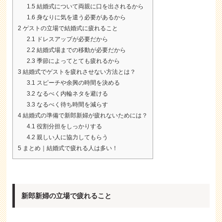
1.5
結婚式について両親に口を出されるから
1.6
身なりに気を遣う必要があるから
2
ゲストの立場で結婚式に疲れること
2.1
ドレスアップが必要だから
2.2
結婚式場までの移動が必要だから
2.3
季節によってとても疲れるから
3
結婚式でゲストを疲れさせない方法とは？
3.1
スピーチや余興の時間を決める
3.2
なるべく内輪ネタを避ける
3.3
なるべく待ち時間を減らす
4
結婚式の準備で新郎新婦が疲れないためには？
4.1
役割分担をしっかりする
4.2
親しい人に協力してもらう
5
まとめ｜結婚式で疲れる人は多い！
新郎新婦の立場で疲れること