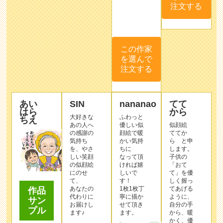
注文する
この作家
を選んで
注文する
あい
SIN
nananao
てて
はら
から
大好きな
ふわっと
ちえ
あの人へ
優しい似
似顔絵
の感謝の
顔絵で暖
ててか
気持ち
かい気持
ら と申
を、やさ
ちに
します。
しい笑顔
なって頂
子供の
の似顔絵
ければ嬉
「おて
にのせ
しいで
て」を優
て、
す！
しく握っ
あなたの
1枚1枚丁
てあげる
作品
代わりに
寧に描か
ように、
サン
お届けし
せて頂き
自分の手
プル
ます♪
ます。
から、暖
かく、優