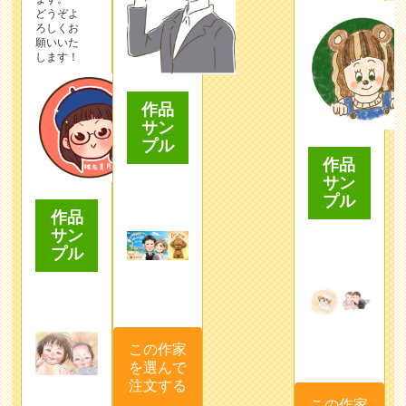
どうぞよ
ろしくお
願いいた
します！
作品
サン
プル
作品
サン
プル
作品
サン
プル
この作家
を選んで
注文する
この作家