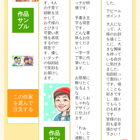
す。4人
ッチが特
した。
の子育て
徴です。
アピール
経験を活
作品
ポイント
かして、
手書き文
サン
お子様の
字も得意
大人にな
プル
とびきり
です。
って、人
可愛い表
どんな書
様のお顔
情を表現
体もお任
を描くこ
するのが
せくださ
とに、大
得意で
い！
きな興味
す。優し
一字一字
を持って
いタッチ
丁寧に代
いる自分
の似顔絵
筆いたし
に気付き
で笑顔を
ます。
ました。
お届けし
似顔絵っ
ます。
お部屋に
て面白い
飾りたく
です。描
なるよう
くことも
な
好きです
この作家
美しくお
し、描い
を選んで
しゃれな
てもらう
デザイン
注文する
のも好き
に仕上げ
です。
ます。
皆様のお
顔も是非
「わぁ
描かせて
作品
っ！」と
下さい！
感動して
サン