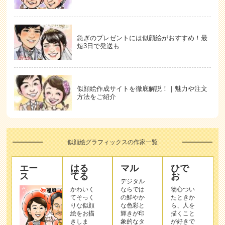
急ぎのプレゼントには似顔絵がおすすめ！最
短3日で発送も
似顔絵作成サイトを徹底解説！｜魅力や注文
方法をご紹介
似顔絵グラフィックスの作家一覧
エー
はる
マル
ひで
ス
てる
お
デジタル
かわいく
ならでは
物心つい
てそっく
の鮮やか
たときか
りな似顔
な色彩と
ら、人を
絵をお描
輝きが印
描くこと
きしま
象的なタ
が好きで