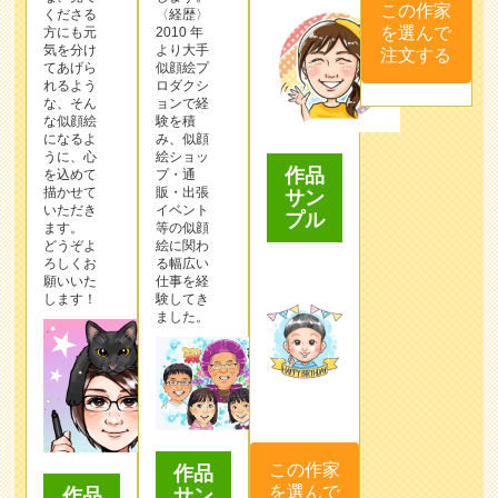
この作家
くださる
〈経歴〉
を選んで
方にも元
2010 年
気を分け
より⼤⼿
注文する
てあげら
似顔絵プ
れるよう
ロダクシ
な、そん
ョンで経
な似顔絵
験を積
になるよ
み、似顔
うに、心
絵ショッ
作品
を込めて
プ・通
描かせて
販・出張
サン
いただき
イベント
プル
ます。
等の似顔
どうぞよ
絵に関わ
ろしくお
る幅広い
願いいた
仕事を経
します！
験してき
ました。
この作家
作品
を選んで
サン
作品