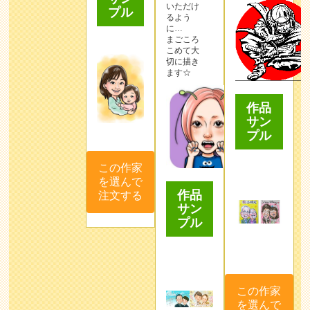
いただけ
プル
るよう
に…
まごころ
こめて大
切に描き
ます☆
作品
サン
プル
この作家
を選んで
作品
注文する
サン
プル
この作家
を選んで