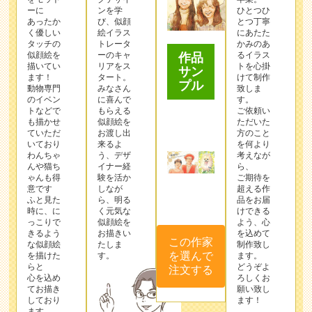
ーに
ンを学
ひとつひ
あったか
び、似顔
とつ丁寧
く優しい
絵イラス
にあたた
タッチの
トレータ
かみのあ
似顔絵を
ーのキャ
るイラス
作品
描いてい
リアをス
トを心掛
サン
ます！
タート。
けて制作
プル
動物専門
みなさん
致しま
のイベン
に喜んで
す。
トなどで
もらえる
ご依頼い
も描かせ
似顔絵を
ただいた
ていただ
お渡し出
方のこと
いており
来るよ
を何より
わんちゃ
う、デザ
考えなが
んや猫ち
イナー経
ら、
ゃんも得
験を活か
ご期待を
意です
しなが
超える作
ふと見た
ら、明る
品をお届
時に、に
く元気な
けできる
っこりで
似顔絵を
よう、心
きるよう
お描きい
を込めて
この作家
な似顔絵
たしま
制作致し
を選んで
を描けた
す。
ます。
らと
どうぞよ
注文する
心を込め
ろしくお
てお描き
願い致し
しており
ます！
ます。