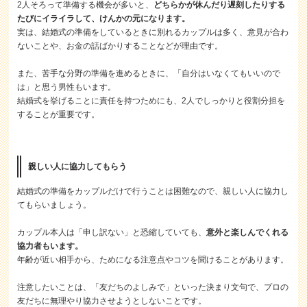
2人そろって準備する機会が多いと、
どちらかが休んだり遅刻したりする
たびにイライラして、けんかの元になります。
実は、結婚式の準備をしているときに別れるカップルは多く、意見が合わ
ないことや、お金の話ばかりすることなどが理由です。
また、苦手な分野の準備を進めるときに、「自分はいなくてもいいので
は」と思う男性もいます。
結婚式を挙げることに責任を持つためにも、2人でしっかりと役割分担を
することが重要です。
親しい人に協力してもらう
結婚式の準備をカップルだけで行うことは困難なので、親しい人に協力し
てもらいましょう。
カップル本人は「申し訳ない」と恐縮していても、
意外と楽しんでくれる
協力者もいます。
年齢が近い相手から、ためになる注意点やコツを聞けることがあります。
注意したいことは、「友だちのよしみで」といった決まり文句で、プロの
友だちに無理やり協力させようとしないことです。