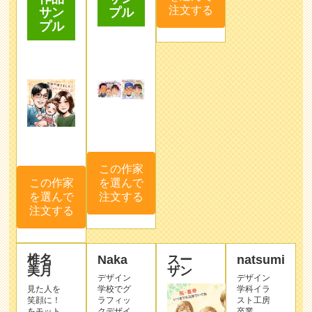
注文する
プル
サン
プル
この作家
を選んで
この作家
注文する
を選んで
注文する
椎名
Naka
スー
natsumi
美月
ザン
デザイン
デザイン
見た人を
学校でグ
学科イラ
笑顔に！
ラフィッ
スト工房
をモット
クデザイ
卒業。