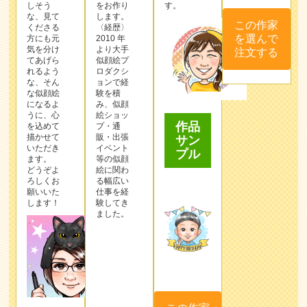
しそう
をお作り
す。
な、見て
します。
この作家
くださる
〈経歴〉
を選んで
方にも元
2010 年
気を分け
より⼤⼿
注文する
てあげら
似顔絵プ
れるよう
ロダクシ
な、そん
ョンで経
な似顔絵
験を積
になるよ
み、似顔
うに、心
絵ショッ
作品
を込めて
プ・通
描かせて
販・出張
サン
いただき
イベント
プル
ます。
等の似顔
どうぞよ
絵に関わ
ろしくお
る幅広い
願いいた
仕事を経
します！
験してき
ました。