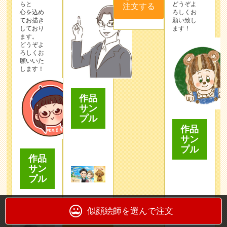
しており
ます！
ます。
どうぞよ
ろしくお
願いいた
します！
作品
サン
プル
作品
サン
プル
作品
サン
プル
この作家
似顔絵師を選んで注文
を選んで