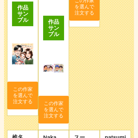
この作家
作品
を選んで
サン
作品
注文する
プル
サン
プル
この作家
を選んで
この作家
注文する
を選んで
注文する
椎名
Naka
スー
natsumi
美月
ザン
デザイン
デザイン
見た人を
学校でグ
学科イラ