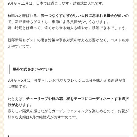
9月から11月は、日本では過ごしやすく結婚式に人気です。
秋晴れと呼ばれる、
雲一つなくすがすがしい天候に恵まれる機会が多い
の
で、新郎新婦もゲストも、季節による負担が少なくなります。
暑い時期とは違って、遠くから来る知人も軽やかに移動できるでしょう。
新郎新婦もゲストの暑さ対策や寒さ対策を考える必要がなく、コストも抑
えやすいです。
屋外で式をあげやすい春
3月から5月は、可愛らしいお花やリフレッシュ気分を味わえる新緑が育
つ季節です。
たとえば、
チューリップや桃の花、桜をテーマにコーディネートする選択
肢があります。
春らしい陽気を感じながらガーデンウェディングを楽しめるので、お花が
好きな夫婦は4月の結婚式がおすすめです。