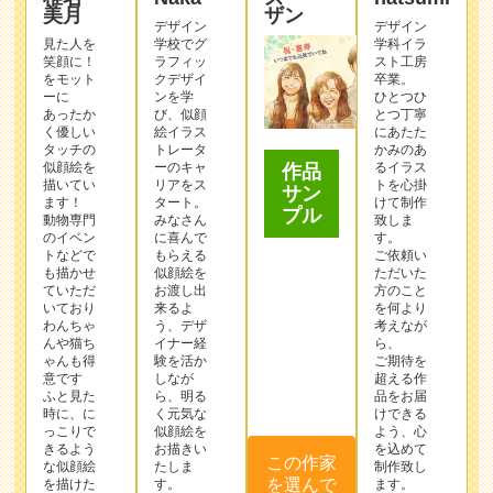
笑顔に！
ラフィッ
スト工房
をモット
クデザイ
卒業。
ーに
ンを学
ひとつひ
あったか
び、似顔
とつ丁寧
く優しい
絵イラス
にあたた
タッチの
トレータ
かみのあ
似顔絵を
ーのキャ
るイラス
作品
描いてい
リアをス
トを心掛
サン
ます！
タート。
けて制作
プル
動物専門
みなさん
致しま
のイベン
に喜んで
す。
トなどで
もらえる
ご依頼い
も描かせ
似顔絵を
ただいた
ていただ
お渡し出
方のこと
いており
来るよ
を何より
わんちゃ
う、デザ
考えなが
んや猫ち
イナー経
ら、
ゃんも得
験を活か
ご期待を
意です
しなが
超える作
ふと見た
ら、明る
品をお届
時に、に
く元気な
けできる
っこりで
似顔絵を
よう、心
きるよう
お描きい
を込めて
この作家
な似顔絵
たしま
制作致し
を選んで
を描けた
す。
ます。
らと
どうぞよ
注文する
心を込め
ろしくお
てお描き
願い致し