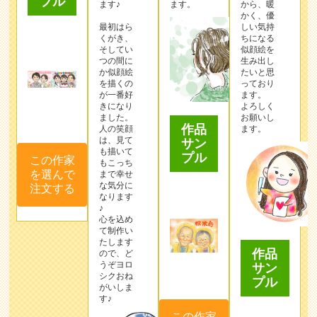
プル
ます♪
ます。
から、暖
かく、優
最初はら
しい気持
くがき、
ちになる
そしてい
似顔絵を
つの間に
生み出し
か似顔絵
たいと思
を描くの
っており
が一番好
ます。
きになり
よろしく
ました。
お願いし
作品
人の笑顔
ます。
は、見て
サン
も描いて
プル
この作家
もこっち
を選んで
まで幸せ
な気分に
注文する
なります
♪
心を込め
て制作い
たします
作品
ので、ど
うぞヨロ
サン
シクおね
プル
がいしま
す♪
この作家