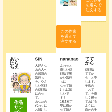
を選んで
注文する
この作家
を選んで
注文する
あい
SIN
nananao
てて
はら
から
大好きな
ふわっと
ちえ
あの人へ
優しい似
似顔絵
の感謝の
顔絵で暖
ててか
気持ち
かい気持
ら と申
を、やさ
ちに
します。
しい笑顔
なって頂
子供の
の似顔絵
ければ嬉
「おて
にのせ
しいで
て」を優
て、
す！
しく握っ
あなたの
1枚1枚丁
てあげる
作品
代わりに
寧に描か
ように、
サン
お届けし
せて頂き
自分の手