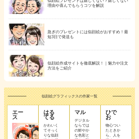
似顔絵プレゼントは嬉しくない？嬉しくない
理由や喜んでもらうコツを解説
急ぎのプレゼントには似顔絵がおすすめ！最
短3日で発送も
似顔絵作成サイトを徹底解説！｜魅力や注文
方法をご紹介
似顔絵グラフィックスの作家一覧
エー
はる
マル
ひで
ス
てる
お
デジタル
かわいく
ならでは
物心つい
てそっく
の鮮やか
たときか
りな似顔
な色彩と
ら、人を