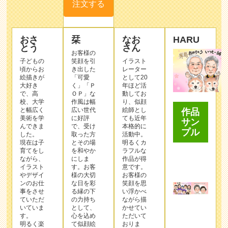
注文する
おさ
栞
なお
HARU
とう
さん
お客様の
子どもの
笑顔を引
イラスト
頃からお
き出した
レーター
絵描きが
「可愛
として20
大好き
く」「Ｐ
年ほど活
で、高
ＯＰ」な
動してお
校、大学
作⾵は幅
り、似顔
と幅広く
広い世代
絵師とし
作品
美術を学
に好評
ても近年
サン
んできま
で、受け
本格的に
プル
した。
取った⽅
活動中。
現在は子
とその場
明るくカ
育てをし
を和やか
ラフルな
ながら、
にしま
作品が得
イラスト
す。お客
意です。
やデザイ
様の⼤切
お客様の
ンのお仕
な⽇を彩
笑顔を思
事をさせ
る縁の下
い浮かべ
ていただ
の⼒持ち
ながら描
いていま
として、
かせてい
す。
⼼を込め
ただいて
明るく楽
て似顔絵
おりま