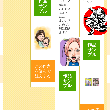
作品
っ！」と
下さい！
感動して
サン
いただけ
プル
るよう
に…
まごころ
こめて大
切に描き
ます☆
作品
サン
プル
この作家
を選んで
作品
注文する
サン
プル
この作家