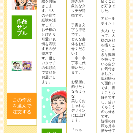
絵をお描
輝きが印
描くこと
きしま
象的なタ
が好きで
す。4人
ッチが特
した。
の子育て
徴です。
アピール
経験を活
作品
ポイント
かして、
手書き文
サン
お子様の
字も得意
大人にな
プル
とびきり
です。
って、人
可愛い表
どんな書
様のお顔
情を表現
体もお任
を描くこ
するのが
せくださ
とに、大
得意で
い！
きな興味
す。優し
一字一字
を持って
いタッチ
丁寧に代
いる自分
の似顔絵
筆いたし
に気付き
で笑顔を
ます。
ました。
お届けし
似顔絵っ
ます。
お部屋に
て面白い
飾りたく
です。描
なるよう
くことも
な
好きです
この作家
美しくお
し、描い
を選んで
しゃれな
てもらう
デザイン
注文する
のも好き
に仕上げ
です。
ます。
皆様のお
顔も是非
「わぁ
描かせて