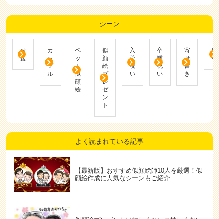
シーン
お
カ
ペ
似
入
卒
寄
帰
盆
ッ
ッ
顔
学
業
せ
省
プ
ト
絵
祝
祝
書
ル
似
プ
い
い
き
顔
レ
絵
ゼ
ン
ト
よく読まれている記事
【最新版】おすすめ似顔絵師10人を厳選！似
顔絵作成に人気なシーンもご紹介