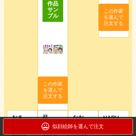
作品
サン
この作家
プル
を選んで
注文する
この作家
を選んで
注文する
おさ
栞
なお
HARU
とう
さん
お客様の
似顔絵師を選んで注文
子どもの
笑顔を引
イラスト
頃からお
き出した
レーター