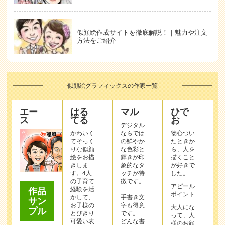
似顔絵作成サイトを徹底解説！｜魅力や注文
方法をご紹介
似顔絵グラフィックスの作家一覧
エー
はる
マル
ひで
ス
てる
お
デジタル
かわいく
ならでは
物心つい
てそっく
の鮮やか
たときか
りな似顔
な色彩と
ら、人を
絵をお描
輝きが印
描くこと
きしま
象的なタ
が好きで
す。4人
ッチが特
した。
の子育て
徴です。
アピール
経験を活
作品
ポイント
かして、
手書き文
サン
お子様の
字も得意
大人にな
プル
とびきり
です。
って、人
可愛い表
どんな書
様のお顔