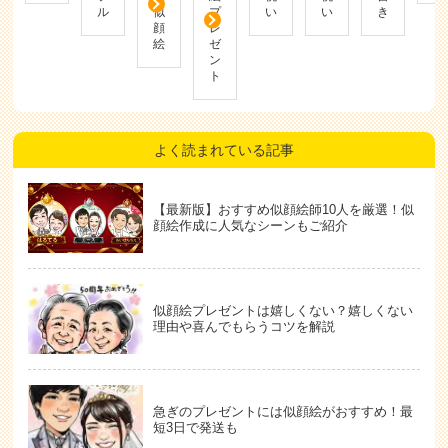
ル
似
プ
い
い
き
顔
レ
絵
ゼ
ン
ト
よく読まれている記事
【最新版】おすすめ似顔絵師10人を厳選！似
顔絵作成に人気なシーンもご紹介
似顔絵プレゼントは嬉しくない？嬉しくない
理由や喜んでもらうコツを解説
急ぎのプレゼントには似顔絵がおすすめ！最
短3日で発送も