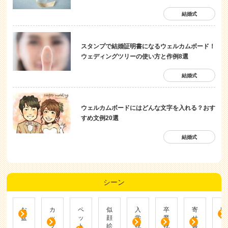
結婚式
スタンプで結婚証明書になるウェルカムボード！
ウェディングツリーの使い方と作例8選
結婚式
ウェルカムボードにはどんな文字を入れる？おす
すめ文例20選
結婚式
シーン
お
カ
ペ
似
入
卒
寄
帰
盆
ッ
ッ
顔
学
業
せ
省
プ
ト
絵
祝
祝
書