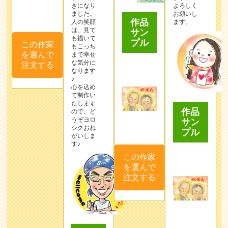
きになり
よろしく
ました。
お願いし
作品
人の笑顔
ます。
は、見て
サン
も描いて
プル
この作家
もこっち
を選んで
まで幸せ
な気分に
注文する
なります
♪
心を込め
て制作い
たします
作品
ので、ど
うぞヨロ
サン
シクおね
プル
がいしま
す♪
この作家
を選んで
注文する