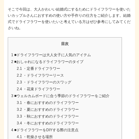
そこで今回は、大人かわいい結婚式にするためにドライフラワーを使いた
いカップルさんにおすすめの使い方や手作りの仕方をご紹介します。結婚
式でドライフラワーを使いたいと考えている方はぜひ参考にしてみてくだ
さいね。
目次
1
■ドライフラワーは大人女子に人気のアイテム
2
■おしゃれになるドライフラワーのタイプ
2.1
・定番ドライフラワー
2.2
・ドライフラワーリース
2.3
・ドライフラワーのスワッグ
2.4
・花束ドライフラワー
3
■ウェルカムボードに合う季節のドライフラワーをご紹介
3.1
・春におすすめのドライフラワー
3.2
・夏におすすめのドライフラワー
3.3
・秋におすすめのドライフラワー
3.4
・冬におすすめのドライフラワー
4
■ドライフラワーをDIYする際の注意点
4.1
・乾燥させる場所