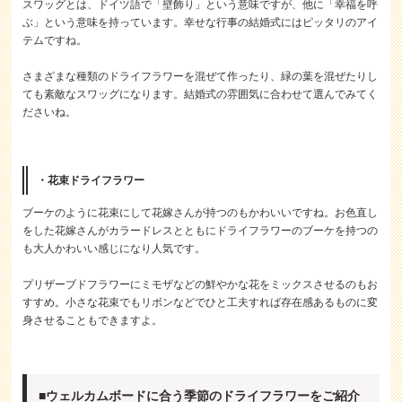
スワッグとは、ドイツ語で「壁飾り」という意味ですが、他に「幸福を呼
ぶ」という意味を持っています。幸せな行事の結婚式にはピッタリのアイ
テムですね。
さまざまな種類のドライフラワーを混ぜて作ったり、緑の葉を混ぜたりし
ても素敵なスワッグになります。結婚式の雰囲気に合わせて選んでみてく
ださいね。
・花束ドライフラワー
ブーケのように花束にして花嫁さんが持つのもかわいいですね。お色直し
をした花嫁さんがカラードレスとともにドライフラワーのブーケを持つの
も大人かわいい感じになり人気です。
プリザーブドフラワーにミモザなどの鮮やかな花をミックスさせるのもお
すすめ。小さな花束でもリボンなどでひと工夫すれば存在感あるものに変
身させることもできますよ。
■ウェルカムボードに合う季節のドライフラワーをご紹介