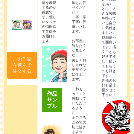
情を表現
体もお任
を描くこ
するのが
せくださ
とに、大
得意で
い！
きな興味
す。優し
一字一字
を持って
いタッチ
丁寧に代
いる自分
の似顔絵
筆いたし
に気付き
で笑顔を
ます。
ました。
お届けし
似顔絵っ
ます。
お部屋に
て面白い
飾りたく
です。描
なるよう
くことも
な
好きです
この作家
美しくお
し、描い
を選んで
しゃれな
てもらう
デザイン
注文する
のも好き
に仕上げ
です。
ます。
皆様のお
顔も是非
「わぁ
描かせて
作品
っ！」と
下さい！
感動して
サン
いただけ
プル
るよう
に…
まごころ
こめて大
切に描き
ます☆