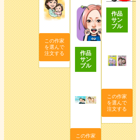
作品
サン
プル
この作家
を選んで
作品
注文する
サン
プル
この作家
を選んで
注文する
この作家