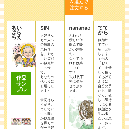
を選んで
注文する
あい
SIN
nananao
てて
はら
から
大好きな
ふわっと
ちえ
あの人へ
優しい似
似顔絵
の感謝の
顔絵で暖
ててか
気持ち
かい気持
ら と申
を、やさ
ちに
します。
しい笑顔
なって頂
子供の
の似顔絵
ければ嬉
「おて
にのせ
しいで
て」を優
て、
す！
しく握っ
あなたの
1枚1枚丁
てあげる
作品
代わりに
寧に描か
ように、
サン
お届けし
せて頂き
自分の手
プル
ます♪
ます。
から、暖
かく、優
最初はら
しい気持
くがき、
ちになる
そしてい
似顔絵を
つの間に
生み出し
か似顔絵
たいと思
を描くの
っており
が一番好
ます。