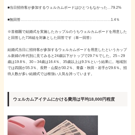
■当日招待客が参加するウェルカムボードはひとつもなかった…79.2%
■無回答…………………………………………………………………1.4％
※首都圏で結婚式を実施したカップルのうちウェルカムボードを用意した
と回答した736組を対象とした回答です（単一回答）
結婚式当日に招待客が参加するウェルカムボードを用意したというカップ
ル新婦の年代別に見てみると24歳以下がトップで29.7％でした。25～29
歳は19.8％、30～34歳は16.4％、35歳以上は9.3％という結果に。地域別
では四国が35.3％、長野・山梨が30.2％、青森・秋田・岩手が29.6％。招
待人数が多い結婚式では根強い人気を誇っています。
ウェルカムアイテムにかける費用は平均18,000円程度