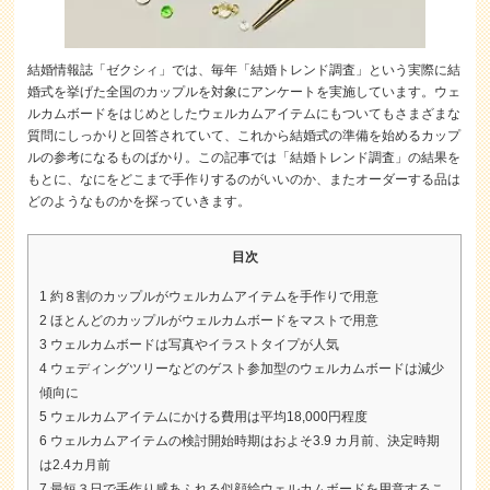
結婚情報誌「ゼクシィ」では、毎年「結婚トレンド調査」という実際に結
婚式を挙げた全国のカップルを対象にアンケートを実施しています。ウェ
ルカムボードをはじめとしたウェルカムアイテムにもついてもさまざまな
質問にしっかりと回答されていて、これから結婚式の準備を始めるカップ
ルの参考になるものばかり。この記事では「結婚トレンド調査」の結果を
もとに、なにをどこまで手作りするのがいいのか、またオーダーする品は
どのようなものかを探っていきます。
目次
1
約８割のカップルがウェルカムアイテムを手作りで用意
2
ほとんどのカップルがウェルカムボードをマストで用意
3
ウェルカムボードは写真やイラストタイプが人気
4
ウェディングツリーなどのゲスト参加型のウェルカムボードは減少
傾向に
5
ウェルカムアイテムにかける費用は平均18,000円程度
6
ウェルカムアイテムの検討開始時期はおよそ3.9 カ月前、決定時期
は2.4カ月前
7
最短３日で手作り感あふれる似顔絵ウェルカムボードを用意するこ