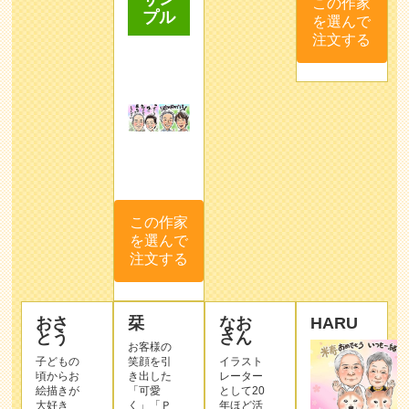
この作家
プル
を選んで
注文する
この作家
を選んで
注文する
おさ
栞
なお
HARU
とう
さん
お客様の
子どもの
笑顔を引
イラスト
頃からお
き出した
レーター
絵描きが
「可愛
として20
大好き
く」「Ｐ
年ほど活