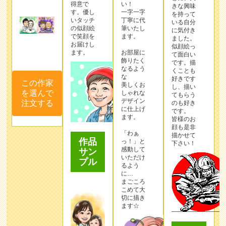
得意で
い！
きな興味
す。優し
一字一字
を持って
いタッチ
丁寧に代
いる自分
の似顔絵
筆いたし
に気付き
で笑顔を
ます。
ました。
お届けし
似顔絵っ
ます。
お部屋に
て面白い
飾りたく
です。描
なるよう
くことも
な
好きです
この作家
美しくお
し、描い
を選んで
しゃれな
てもらう
デザイン
注文する
のも好き
に仕上げ
です。
ます。
皆様のお
顔も是非
「わぁ
描かせて
作品
っ！」と
下さい！
感動して
サン
いただけ
プル
るよう
に…
まごころ
こめて大
切に描き
ます☆