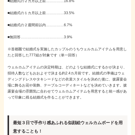
■結婚式の２カ月以上前……………16.8%
■結婚式の１カ月以上前……………33.5%
■結婚式の２週間前以内……………6.7%
■無回答………………………………3.9%
※首都圏で結婚式を実施したカップルのうちウェルカムアイテムを用意し
たと回答した777組が対象です（単一回答）
ウェルカムアイテムの決定時期は、どのような結婚式にするかが決まり、
招待人数などもおおよそで決まる約2.4カ月前です。結婚式の準備はウェ
ディングドレスやタキシードなどの衣裳スタイルを決めた後に、披露宴会
場に飾るお花や装飾、テーブルコーディネートなどを決めていきます。披
露宴会場の雰囲気に合わせてウェルカムアイテムを用意すると統一感があ
って印象に残る結婚式を作ることができます。
最短３日で手作り感あふれる似顔絵ウェルカムボードを用
意することも！