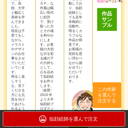
で、高
ＯＰ」な
動してお
校、大学
作⾵は幅
り、似顔
と幅広く
広い世代
絵師とし
作品
美術を学
に好評
ても近年
サン
んできま
で、受け
本格的に
プル
した。
取った⽅
活動中。
現在は子
とその場
明るくカ
育てをし
を和やか
ラフルな
ながら、
にしま
作品が得
イラスト
す。お客
意です。
やデザイ
様の⼤切
お客様の
ンのお仕
な⽇を彩
笑顔を思
事をさせ
る縁の下
い浮かべ
ていただ
の⼒持ち
ながら描
いていま
として、
かせてい
す。
⼼を込め
ただいて
明るく楽
て似顔絵
おりま
しそう
をお作り
す。
な、見て
します。
この作家
くださる
〈経歴〉
を選んで
方にも元
2010 年
気を分け
より⼤⼿
注文する
てあげら
似顔絵プ
れるよう
ロダクシ
な、そん
ョンで経
な似顔絵
験を積
似顔絵師を選んで注文
になるよ
み、似顔
うに、心
絵ショッ