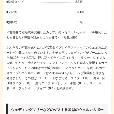
■刺繍タイプ……………………………………………2.3組
■その他…………………………………………………14.1組
■無回答…………………………………………………1.0組
※首都圏で結婚式を実施したカップルのうちウェルカムボードを用意した
と回答した736組を対象とした回答です（複数回答）
おふたりの写真を題材にした写真タイプやイラストタイプのウェルカムボ
ードが半数以上を占めています。ナチュラルウェディングがブームになっ
た2019年では木工品、押し花・ドライ加工（ドライフラワー）タイプも
人気でしたが、少人数ウェディングやフォーマルな結婚式を希望するカッ
プルが多かった2020年はやや減少傾向に。アクリルボードを使ったガラ
スタイプのウェルカムボードは2019年の4.5より9.1へと飛躍的な伸びを
見せました。その他は、LEDライトなどで光るタイプ（1.0）、書道・掛
け軸タイプ（0.8）、生花タイプ（0.7）、ケーキ型（0.5）、スノーボー
ド・サーフィンボードタイプ（0.4）と続きます。
ウェディングツリーなどのゲスト参加型のウェルカムボー