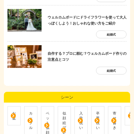
ウェルカムボードにドライフラワーを使って大人
っぽくしよう！おしゃれな使い方をご紹介
結婚式
自作する？プロに頼む？ウェルカムボード作りの
注意点とコツ
結婚式
シーン
お
カ
ペ
似
入
卒
寄
帰
盆
ッ
ッ
顔
学
業
せ
省
プ
ト
絵
祝
祝
書
ル
似
プ
い
い
き
顔
レ