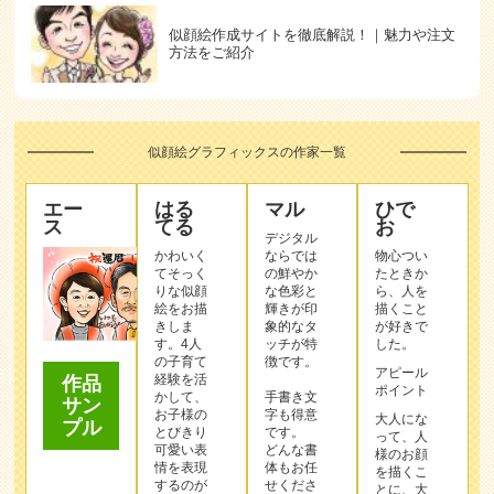
似顔絵作成サイトを徹底解説！｜魅力や注文
方法をご紹介
似顔絵グラフィックスの作家一覧
エー
はる
マル
ひで
ス
てる
お
デジタル
かわいく
ならでは
物心つい
てそっく
の鮮やか
たときか
りな似顔
な色彩と
ら、人を
絵をお描
輝きが印
描くこと
きしま
象的なタ
が好きで
す。4人
ッチが特
した。
の子育て
徴です。
アピール
経験を活
作品
ポイント
かして、
手書き文
サン
お子様の
字も得意
大人にな
プル
とびきり
です。
って、人
可愛い表
どんな書
様のお顔
情を表現
体もお任
を描くこ
するのが
せくださ
とに、大