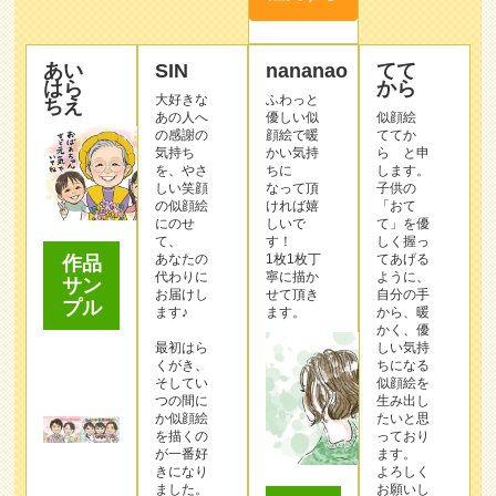
あい
SIN
nananao
てて
はら
から
大好きな
ふわっと
ちえ
あの人へ
優しい似
似顔絵
の感謝の
顔絵で暖
ててか
気持ち
かい気持
ら と申
を、やさ
ちに
します。
しい笑顔
なって頂
子供の
の似顔絵
ければ嬉
「おて
にのせ
しいで
て」を優
て、
す！
しく握っ
あなたの
1枚1枚丁
てあげる
作品
代わりに
寧に描か
ように、
サン
お届けし
せて頂き
自分の手
プル
ます♪
ます。
から、暖
かく、優
最初はら
しい気持
くがき、
ちになる
そしてい
似顔絵を
つの間に
生み出し
か似顔絵
たいと思
を描くの
っており
が一番好
ます。
きになり
よろしく
ました。
お願いし