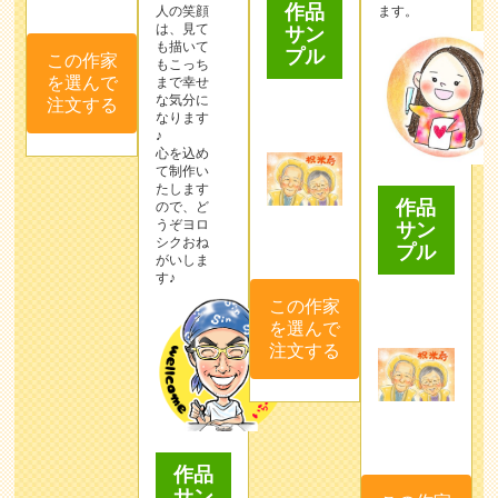
作品
人の笑顔
ます。
は、見て
サン
も描いて
プル
この作家
もこっち
を選んで
まで幸せ
な気分に
注文する
なります
♪
心を込め
て制作い
たします
作品
ので、ど
うぞヨロ
サン
シクおね
プル
がいしま
す♪
この作家
を選んで
注文する
作品
サン