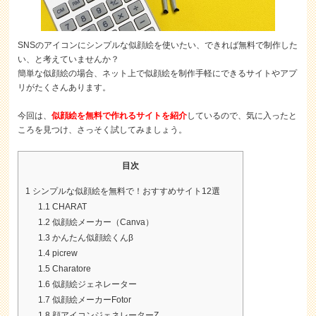
SNSのアイコンにシンプルな似顔絵を使いたい、できれば無料で制作した
い、と考えていませんか？
簡単な似顔絵の場合、ネット上で似顔絵を制作手軽にできるサイトやアプ
リがたくさんあります。
今回は、
似顔絵を無料で作れるサイトを紹介
しているので、気に入ったと
ころを見つけ、さっそく試してみましょう。
目次
1
シンプルな似顔絵を無料で！おすすめサイト12選
1.1
CHARAT
1.2
似顔絵メーカー（Canva）
1.3
かんたん似顔絵くんβ
1.4
picrew
1.5
Charatore
1.6
似顔絵ジェネレーター
1.7
似顔絵メーカーFotor
1.8
顔アイコンジェネレーターZ