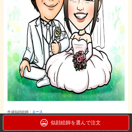
作成似顔絵師：
エース
似顔絵師を選んで注文
似顔絵グラフィックスで
常に人気のある絵師
「エース」です。
モデルの魅力をより素敵にえがき、見た人が思わず笑顔になる作品を仕上