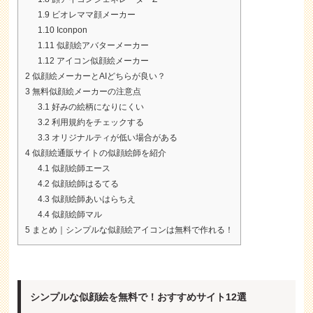
1.9
ビオレママ顔メーカー
1.10
Iconpon
1.11
似顔絵アバターメーカー
1.12
アイコン似顔絵メーカー
2
似顔絵メーカーとAIどちらが良い？
3
無料似顔絵メーカーの注意点
3.1
好みの絵柄になりにくい
3.2
利用規約をチェックする
3.3
オリジナルティが低い場合がある
4
似顔絵通販サイトの似顔絵師を紹介
4.1
似顔絵師エース
4.2
似顔絵師はるてる
4.3
似顔絵師あいはらちえ
4.4
似顔絵師マル
5
まとめ｜シンプルな似顔絵アイコンは無料で作れる！
シンプルな似顔絵を無料で！おすすめサイト12選