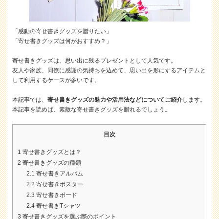
「感動の寄せ書きグッズを贈りたい」
「寄せ書きグッズは何がおすすめ？」
寄せ書きグッズは、思い出に残るプレゼントとして人気です。
友人や家族、同僚に感謝の気持ちを込めて、思い出を形にするアイテムと
して利用するケースが多いです。
本記事では、
寄せ書きグッズの魅力や活用法などについてご紹介
します。
本記事を読めば、素敵な寄せ書きグッズを贈れるでしょう。
目次
1
寄せ書きグッズとは？
2
寄せ書きグッズの種類
2.1
寄せ書きアルバム
2.2
寄せ書きポスター
2.3
寄せ書きボード
2.4
寄せ書きTシャツ
3
寄せ書きグッズを選ぶ際のポイント