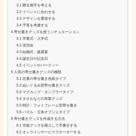
3.1
贈る相手を考える
3.2
イベントに合わせる
3.3
デザインを重視する
3.4
予算を考慮する
4
寄せ書きグッズを使うシチュエーション
4.1
卒業式・入学式
4.2
送別会
4.3
結婚式・披露宴
4.4
誕生日や記念日
4.5
イベントやパーティー
5
人気の寄せ書きグッズの種類
5.1
定番の寄せ書き色紙タイプ
5.2
ぬいぐるみ型寄せ書きグッズ
5.3
マグカップ・タンブラータイプ
5.4
タオルなどの布製グッズ
5.5
時計・フォトフレーム型寄せ書き
5.6
パズル・立体オブジェタイプ
6
寄せ書きグッズを作成する方法
6.1
市販グッズを購入して手書きする
6.2
オンラインサービスでオーダーする