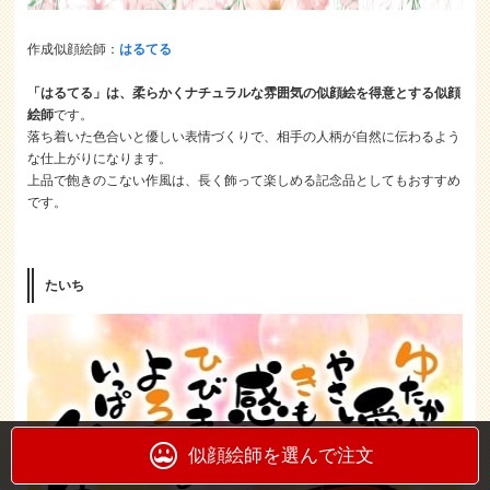
作成似顔絵師：
はるてる
「はるてる」は、柔らかくナチュラルな雰囲気の似顔絵を得意とする似顔
絵師
です。
落ち着いた色合いと優しい表情づくりで、相手の人柄が自然に伝わるよう
な仕上がりになります。
上品で飽きのこない作風は、長く飾って楽しめる記念品としてもおすすめ
です。
たいち
似顔絵師を選んで注文