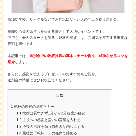
職場や学校、サークルなどでお世話になった人の門出を祝う送別会。
感謝や応援の気持ちを伝える場として大切なイベントです。
中でも、会のスタートを飾る「乾杯の挨拶」は、雰囲気を左右する重要な
役割を担います。
本記事では、
送別会での乾杯挨拶の基本マナーや例文、成功させるコツを
紹介
します。
さらに、感謝を伝えるプレゼントのおすすめもご紹介。
送別会の準備にぜひお役立てください。
目次
1
乾杯の挨拶の基本マナー
1.1
挨拶は長すぎず1分から2分程度が目安
1.2
主役への感謝と労いの言葉を入れる
1.3
今後の活躍を願う前向きな内容にする
1.4
最後に「乾杯！」の発声で締める