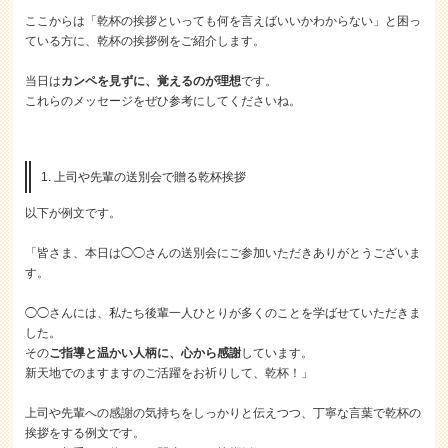
ここからは「乾杯の挨拶といっても何を言えばいいかわからない」と困っ
ている方に、乾杯の挨拶例をご紹介します。
当日は
カンペを見ずに、覚えるのが理想
です。
これらのメッセージをぜひ参考にしてくださいね。
1. 上司や先輩の送別会で贈る乾杯挨拶
以下が例文です。
「皆さま、本日は◯◯さんの送別会にご参加いただきありがとうございま
す。
◯◯さんには、私たち後輩一人ひとりが多くのことを学ばせていただきま
した。
その
ご指導と温かい人柄に、心から感謝
しています。
新天地でのますますのご活躍をお祈りして、乾杯！」
上司や先輩への感謝の気持ちをしっかりと伝えつつ、丁寧な言葉で乾杯の
挨拶をする例文です。