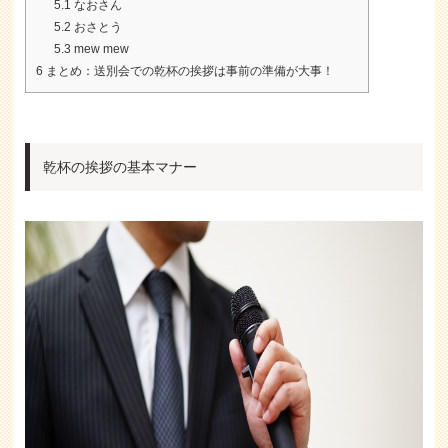
5.1
なおさん
5.2
おさとう
5.3
mew mew
6
まとめ：送別会での乾杯の挨拶は事前の準備が大事！
乾杯の挨拶の基本マナー