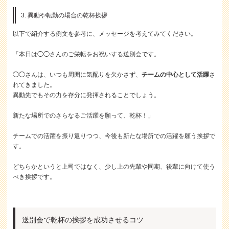
3. 異動や転勤の場合の乾杯挨拶
以下で紹介する例文を参考に、メッセージを考えてみてください。
「本日は◯◯さんのご栄転をお祝いする送別会です。
◯◯さんは、いつも周囲に気配りを欠かさず、
チームの中心として活躍
さ
れてきました。
異動先でもその力を存分に発揮されることでしょう。
新たな場所でのさらなるご活躍を願って、乾杯！」
チームでの活躍を振り返りつつ、今後も新たな場所での活躍を願う挨拶で
す。
どちらかというと上司ではなく、少し上の先輩や同期、後輩に向けて使う
べき挨拶です。
送別会で乾杯の挨拶を成功させるコツ