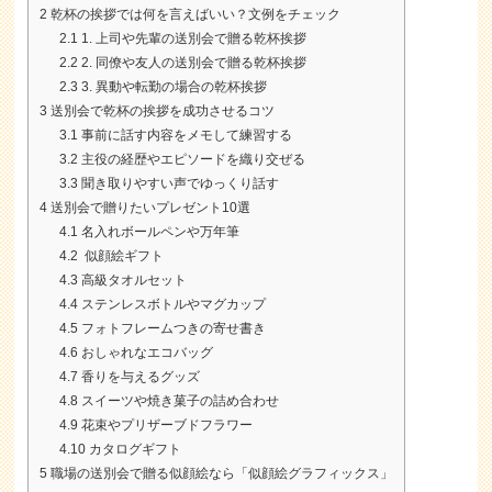
2
乾杯の挨拶では何を言えばいい？文例をチェック
2.1
1. 上司や先輩の送別会で贈る乾杯挨拶
2.2
2. 同僚や友人の送別会で贈る乾杯挨拶
2.3
3. 異動や転勤の場合の乾杯挨拶
3
送別会で乾杯の挨拶を成功させるコツ
3.1
事前に話す内容をメモして練習する
3.2
主役の経歴やエピソードを織り交ぜる
3.3
聞き取りやすい声でゆっくり話す
4
送別会で贈りたいプレゼント10選
4.1
名入れボールペンや万年筆
4.2
似顔絵ギフト
4.3
高級タオルセット
4.4
ステンレスボトルやマグカップ
4.5
フォトフレームつきの寄せ書き
4.6
おしゃれなエコバッグ
4.7
香りを与えるグッズ
4.8
スイーツや焼き菓子の詰め合わせ
4.9
花束やプリザーブドフラワー
4.10
カタログギフト
5
職場の送別会で贈る似顔絵なら「似顔絵グラフィックス」