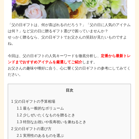
「父の日ギフトは、何が喜ばれるのだろう？」「父の日に人気のアイテム
は何？」など父の日に贈るギフト選びで困っていませんか？
せっかく贈るなら、父の日ギフトでお父さんの笑顔が見たいものですよ
ね。
今回は、父の日ギフトの人気キーワードを徹底分析し、
定番から最新トレ
ンドまでおすすめアイテムを厳選してご紹介
します。
お父さんの趣味や嗜好に合う、心に響く父の日ギフトの参考にしてみてく
ださい。
目次
1
父の日ギフトの予算相場
1.1
最も一般的なボリューム
1.2
少しぜいたくなものを贈るとき
1.3
特別なお祝いや長寿祝いを兼ねるとき
2
父の日ギフトの選び方
2.1
実用性のあるものを選ぶ