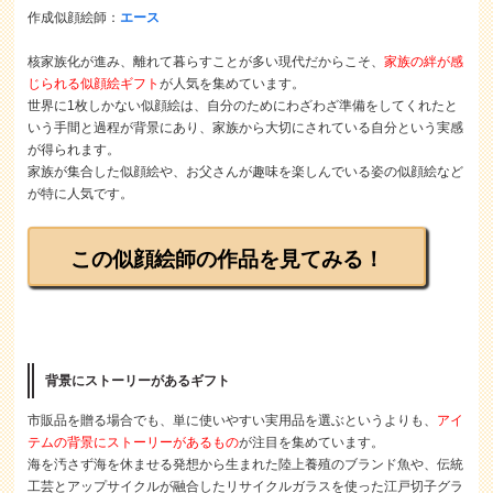
作成似顔絵師：
エース
核家族化が進み、離れて暮らすことが多い現代だからこそ、
家族の絆が感
じられる似顔絵ギフト
が人気を集めています。
世界に1枚しかない似顔絵は、自分のためにわざわざ準備をしてくれたと
いう手間と過程が背景にあり、家族から大切にされている自分という実感
が得られます。
家族が集合した似顔絵や、お父さんが趣味を楽しんでいる姿の似顔絵など
が特に人気です。
この似顔絵師の作品を見てみる！
背景にストーリーがあるギフト
市販品を贈る場合でも、単に使いやすい実用品を選ぶというよりも、
アイ
テムの背景にストーリーがあるもの
が注目を集めています。
海を汚さず海を休ませる発想から生まれた陸上養殖のブランド魚や、伝統
工芸とアップサイクルが融合したリサイクルガラスを使った江戸切子グラ