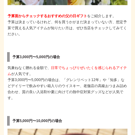
予
算
面からチェックするおすすめの父の日ギフト
をご紹介します。
予算は決まっているけれど、何を買うかがまだ決まっていない方、想定予
算で買える人気アイテムが知りたい方は、ぜひ当店をチェックしてみてく
ださい。
予算3,000円〜5,000円の場合
気兼ねなく贈れる金額で、
日常でちょっぴりぜいたくを感じられるアイテ
ム
が人気です。
予算3,000円〜5,000円の場合は、「グレンリベット12年」や「知多」な
どデイリーで飲みやすい箱入りのウイスキー、老舗店の高級おつまみ詰め
合わせ、質の良い入浴剤や夏に向けての熱中症対策グッズなどが人気で
す。
予算5,000円〜10,000円の場合