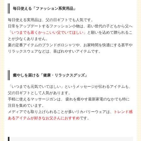
毎日使える「ファッション系実用品」
毎日使える実用品は、父の日ギフトでも人気です。
日常をアップデートするファッション小物は、若い世代の子どもから父へ
「
いつまでも若くかっこいい父でいてほしい
」と願いを込めて贈られるこ
とが少なくありません。
夏の定番アイテムのブランドポロシャツや、お家時間を快適にする甚平や
リラックスウェアなどは、喜ばれやすいアイテムです。
癒やしを届ける「健康・リラックスグッズ」
「いつまでも元気でいてほしい」というメッセージが伝わるアイテムも、
父の日ギフトとして人気があります。
手軽に使えるマッサージガンは、 疲れを癒やす最新家電のなかでも特に
注目を集めています。
メディアでも取り上げられることが多いリカバリーウェアは、
トレンド感
あるアイテムが好きなお父さんにおすすめ
です。