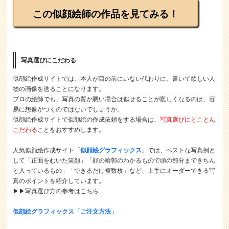
この似顔絵師の作品を見てみる！
写真選びにこだわる
似顔絵作成サイトでは、本人が目の前にいない代わりに、書いて欲しい人
物の画像を送ることになります。
プロの絵師でも、写真の質が悪い場合は似せることが難しくなるのは、容
易に想像がつくのではないでしょうか。
似顔絵作成サイトで似顔絵の作成依頼をする場合は、
写真選びにとことん
こだわる
ことをおすすめします。
人気似顔絵作成サイト「
似顔絵グラフィックス
」では、ベストな写真例と
して「正面をむいた笑顔」「顔の輪郭のわかるもので頭の部分まできちん
と入っているもの」「できるだけ複数枚」など、上手にオーダーできる写
真のポイントを紹介しています。
▶▶写真選び方の参考はこちら
似顔絵グラフィックス「ご注文方法」