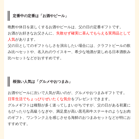
定番中の定番は「お酒やビール」
晩酌や休日を楽しくするお酒やビールは、父の日の定番ギフトです。
お酒がお好きなお父さんに、
失敗せず確実に喜んでもらえる実用品として
人気
があります。
父の日としてのギフトらしさを演出したい場合には、クラフトビールの飲
み比べセットや、名入れのウイスキー、希少な地酒が楽しめる日本酒飲み
比べセットなどがおすすめです。
根強い人気は「グルメやおつまみ」
お酒やビールに次いで人気が高いのが、グルメやおつまみギフトです。
日常生活でちょっぴりぜいたくな気分
をプレゼントできます。
グルメギフトは種類が多く迷ってしまいがちですが、父の日がある初夏に
もぴったりな高級うなぎや、満足度が高い黒毛和牛ステーキのようなお肉
のギフト、ワンランク上を感じさせる海鮮のおつまみセットなどが特にお
すすめです。