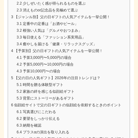
2.2
少しぜいたく感が得られるものを選ぶ
2.3
消えものor記念品を見極めて選ぶ
3
【ジャンル別】父の日ギフトの人気アイテムを一挙公開！
3.1
定番中の定番は「お酒やビール」
3.2
根強い人気は「グルメやおつまみ」
3.3
毎日使える「ファッション系実用品」
3.4
癒やしを届ける「健康・リラックスグッズ」
4
【予算別】父の日ギフトの人気アイテムを一挙公開！
4.1
予算3,000円〜5,000円の場合
4.2
予算5,000円〜10,000円の場合
4.3
予算10,000円〜の場合
5
【父の日の人気ギフト】2026年の注目トレンドは？
5.1
時間を贈る体験型ギフト
5.2
家族の絆を感じる似顔絵ギフト
5.3
背景にストーリーがあるギフト
6
似顔絵サイトで父の日ギフトの似顔絵を依頼するときのポイント
6.1
写真選びにこだわる
6.2
要望をしっかり伝える
6.3
納期を確認
6.4
プラスαの演出を取り入れる