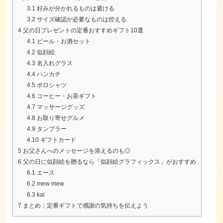
3.1
好みが分かれるものは避ける
3.2
サイズ確認が必要なものは控える
4
父の日プレゼントの定番おすすめギフト10選
4.1
ビール・お酒セット
4.2
似顔絵
4.3
名入れグラス
4.4
ハンカチ
4.5
ポロシャツ
4.6
コーヒー・お茶ギフト
4.7
マッサージグッズ
4.8
お取り寄せグルメ
4.9
タンブラー
4.10
ギフトカード
5
お父さんへのメッセージを添えるのも◎
6
父の日に似顔絵を贈るなら「似顔絵グラフィックス」がおすすめ
6.1
エース
6.2
mew mew
6.3
kai
7
まとめ：定番ギフトで感謝の気持ちを伝えよう