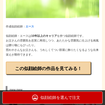
作成似顔絵師：
エース
似顔絵師・エースは
10年以上のキャリア
を持つ似顔絵師です。
お父さんの雰囲気を忠実に再現しつつ、あたたかな雰囲気に仕上げる画風
は贈り物にもぴったり。
照れやさんなお父さんも、うれしくてつい部屋に飾りたくなるような出来
栄えが期待できます。
この似顔絵師の作品を見てみる！
mew mew
似顔絵師を選んで注文