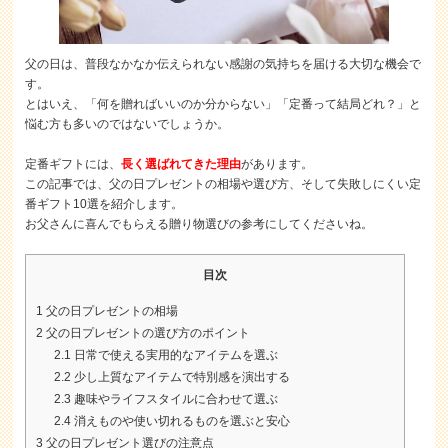
父の日は、普段なかなか伝えられない感謝の気持ちを届ける大切な機会で
す。
とはいえ、「何を贈ればいいのか分からない」「定番って結局どれ？」と
悩む方も多いのではないでしょうか。
定番ギフトには、
長く選ばれてきた理由
があります。
この記事では、父の日プレゼントの相場や選び方、そして失敗しにくい定
番ギフト10選を紹介します。
お父さんに喜んでもらえる贈り物選びの参考にしてくださいね。
目次
1
父の日プレゼントの相場
2
父の日プレゼントの選び方のポイント
2.1
日常で使える実用的なアイテムを選ぶ
2.2
少し上質なアイテムで特別感を演出する
2.3
趣味やライフスタイルに合わせて選ぶ
2.4
消えものや使い切れるものを選ぶと安心
3
父の日プレゼント選びの注意点