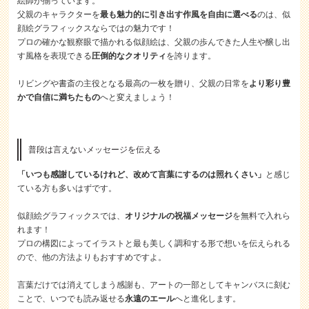
絵師が揃っています。
父親のキャラクターを
最も魅力的に引き出す作風を自由に選べる
のは、似
顔絵グラフィックスならではの魅力です！
プロの確かな観察眼で描かれる似顔絵は、父親の歩んできた人生や醸し出
す風格を表現できる
圧倒的なクオリティ
を誇ります。
リビングや書斎の主役となる最高の一枚を贈り、父親の日常を
より彩り豊
かで自信に満ちたもの
へと変えましょう！
普段は言えないメッセージを伝える
「いつも感謝しているけれど、改めて言葉にするのは照れくさい」
と感じ
ている方も多いはずです。
似顔絵グラフィックスでは、
オリジナルの祝福メッセージ
を無料で入れら
れます！
プロの構図によってイラストと最も美しく調和する形で想いを伝えられる
ので、他の方法よりもおすすめですよ。
言葉だけでは消えてしまう感謝も、アートの一部としてキャンバスに刻む
ことで、いつでも読み返せる
永遠のエール
へと進化します。