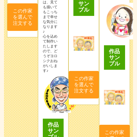
は、見て
サン
も描いて
プル
この作家
もこっち
を選んで
まで幸せ
な気分に
注文する
なります
♪
心を込め
て制作い
たします
作品
ので、ど
うぞヨロ
サン
シクおね
プル
がいしま
す♪
この作家
を選んで
注文する
作品
サン
この作家