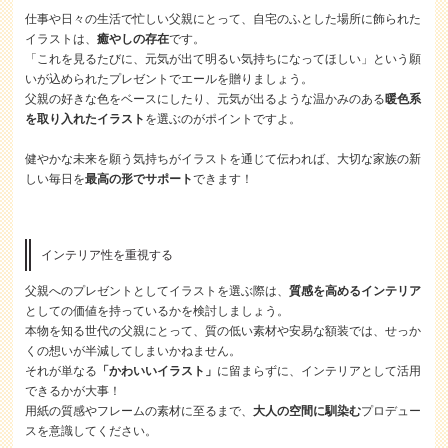
仕事や日々の生活で忙しい父親にとって、自宅のふとした場所に飾られた
イラストは、
癒やしの存在
です。
「これを見るたびに、元気が出て明るい気持ちになってほしい」という願
いが込められたプレゼントでエールを贈りましょう。
父親の好きな色をベースにしたり、元気が出るような温かみのある
暖色系
を取り入れたイラスト
を選ぶのがポイントですよ。
健やかな未来を願う気持ちがイラストを通じて伝われば、大切な家族の新
しい毎日を
最高の形でサポート
できます！
インテリア性を重視する
父親へのプレゼントとしてイラストを選ぶ際は、
質感を高めるインテリア
としての価値を持っているかを検討しましょう。
本物を知る世代の父親にとって、質の低い素材や安易な額装では、せっか
くの想いが半減してしまいかねません。
それが単なる
「かわいいイラスト」
に留まらずに、インテリアとして活用
できるかが大事！
用紙の質感やフレームの素材に至るまで、
大人の空間に馴染む
プロデュー
スを意識してください。