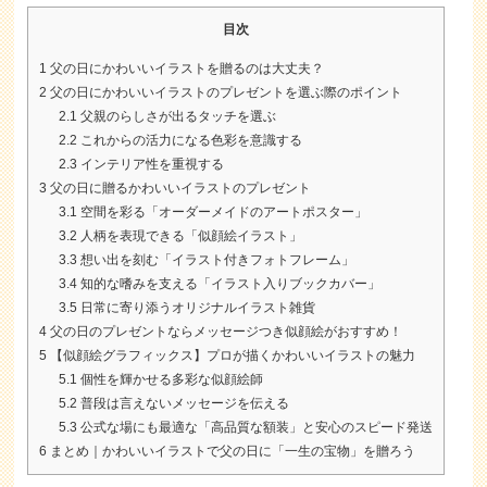
目次
1
父の日にかわいいイラストを贈るのは大丈夫？
2
父の日にかわいいイラストのプレゼントを選ぶ際のポイント
2.1
父親のらしさが出るタッチを選ぶ
2.2
これからの活力になる色彩を意識する
2.3
インテリア性を重視する
3
父の日に贈るかわいいイラストのプレゼント
3.1
空間を彩る「オーダーメイドのアートポスター」
3.2
人柄を表現できる「似顔絵イラスト」
3.3
想い出を刻む「イラスト付きフォトフレーム」
3.4
知的な嗜みを支える「イラスト入りブックカバー」
3.5
日常に寄り添うオリジナルイラスト雑貨
4
父の日のプレゼントならメッセージつき似顔絵がおすすめ！
5
【似顔絵グラフィックス】プロが描くかわいいイラストの魅力
5.1
個性を輝かせる多彩な似顔絵師
5.2
普段は言えないメッセージを伝える
5.3
公式な場にも最適な「高品質な額装」と安心のスピード発送
6
まとめ｜かわいいイラストで父の日に「一生の宝物」を贈ろう