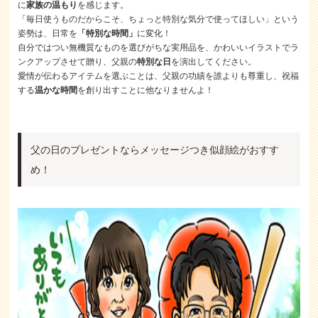
に
家族の温もり
を感じます。
「毎日使うものだからこそ、ちょっと特別な気分で使ってほしい」という
姿勢は、日常を
「特別な時間」
に変化！
自分ではつい無機質なものを選びがちな実用品を、かわいいイラストでラ
ンクアップさせて贈り、父親の
特別な日
を演出してください。
愛情が伝わるアイテムを選ぶことは、父親の功績を誰よりも尊重し、祝福
する
温かな時間
を創り出すことに他なりませんよ！
父の日のプレゼントならメッセージつき似顔絵がおすす
め！