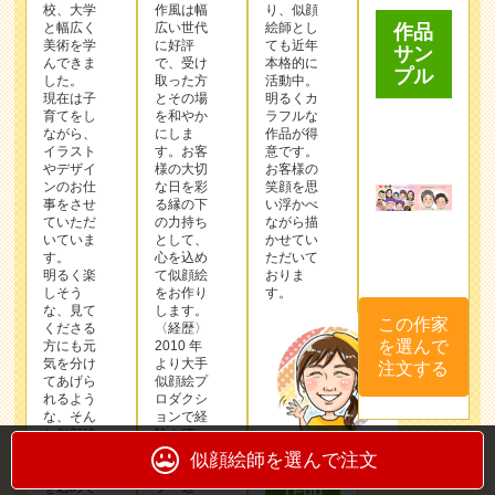
校、大学
作⾵は幅
り、似顔
と幅広く
広い世代
絵師とし
作品
美術を学
に好評
ても近年
サン
んできま
で、受け
本格的に
プル
した。
取った⽅
活動中。
現在は子
とその場
明るくカ
育てをし
を和やか
ラフルな
ながら、
にしま
作品が得
イラスト
す。お客
意です。
やデザイ
様の⼤切
お客様の
ンのお仕
な⽇を彩
笑顔を思
事をさせ
る縁の下
い浮かべ
ていただ
の⼒持ち
ながら描
いていま
として、
かせてい
す。
⼼を込め
ただいて
明るく楽
て似顔絵
おりま
しそう
をお作り
す。
な、見て
します。
この作家
くださる
〈経歴〉
を選んで
方にも元
2010 年
気を分け
より⼤⼿
注文する
てあげら
似顔絵プ
れるよう
ロダクシ
な、そん
ョンで経
な似顔絵
験を積
になるよ
み、似顔
似顔絵師を選んで注文
うに、心
絵ショッ
作品
を込めて
プ・通