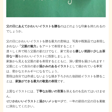
父の日にあえてかわいいイラストを贈る
のはどのような印象を持たれるの
でしょうか。
父の日にかわいいイラストを贈る最大の意味は、写真や既製品では表現し
きれない
「父親の魅力」
をアートで表現すること！
凛々しく外で戦う父親の姿だけでなく、家で見せる
優しい笑顔
や
少しお茶
目な一面
をかわいいイラストに投影しましょう。
家族から見える父親の姿を表現するとともに、深い愛情を届けられます！
父親にとって自分の姿が
温かみのあるイラスト
として描かれている事実
は、密かなエネルギーになるでしょう。
普段は自分では作成しないような描き下ろされた似顔絵イラストを贈るこ
とは、
家族ができる最大の敬意の表現
です。
上質なイラストには、
丁寧なお祝いの言葉
を添えるのを忘れてはいけませ
ん。
ぜひ
かわいいイラスト
と
温かいメッセージ
で、一年の節目の父の日を素敵
に演出してください。