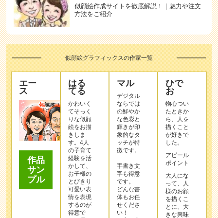
似顔絵作成サイトを徹底解説！｜魅力や注文
方法をご紹介
似顔絵グラフィックスの作家一覧
エー
はる
マル
ひで
ス
てる
お
デジタル
かわいく
ならでは
物心つい
てそっく
の鮮やか
たときか
りな似顔
な色彩と
ら、人を
絵をお描
輝きが印
描くこと
きしま
象的なタ
が好きで
す。4人
ッチが特
した。
の子育て
徴です。
アピール
経験を活
作品
ポイント
かして、
手書き文
サン
お子様の
字も得意
大人にな
プル
とびきり
です。
って、人
可愛い表
どんな書
様のお顔
情を表現
体もお任
を描くこ
するのが
せくださ
とに、大
得意で
い！
きな興味