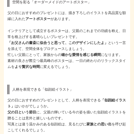
空間を彩る「オーダーメイドのアートポスター」
父の日におすすめのプレゼントには、描き下ろしのイラストを高品質な額
縁に入れた
アートポスター
があります。
インテリアとして成立するポスターは、父親のこれまでの功績を称え、日
常を格上げする素晴らしいプレゼントです。
「お父さんの書斎に似合うと思って、このデザインにしたよ」
という一言
を添えて、空間全体をプロデュースしましょう。
忙しい父親にとって、家族からの
確かな愛情を感じる瞬間
になります。
素材の良さが際立つ最高峰のポスターは、一日の終わりのリラックスタイ
ムを
より贅沢な時間
に変えるでしょう。
人柄を表現できる「似顔絵イラスト」
父の日におすすめのプレゼントとして、人柄を表現できる
「似顔絵イラス
ト」
はいかがでしょうか。
父の日という節目
に、父親の輝いている今の姿を描いた似顔絵イラストを
贈ることは意外と嬉しいものです。
写真とは違う温かみのある似顔絵は、見るたびに
家族との思い出
を呼び起
こしてくれるでしょう。