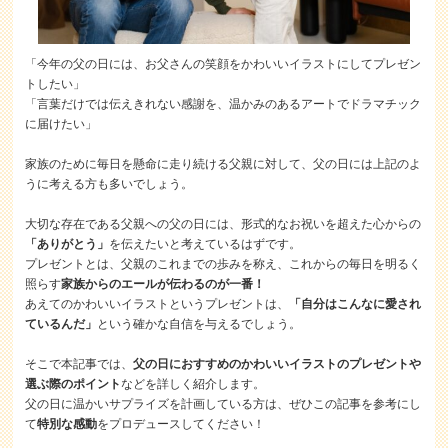
「今年の父の日には、お父さんの笑顔をかわいいイラストにしてプレゼン
トしたい」
「言葉だけでは伝えきれない感謝を、温かみのあるアートでドラマチック
に届けたい」
家族のために毎日を懸命に走り続ける父親に対して、父の日には上記のよ
うに考える方も多いでしょう。
大切な存在である父親への父の日には、形式的なお祝いを超えた心からの
「ありがとう」
を伝えたいと考えているはずです。
プレゼントとは、父親のこれまでの歩みを称え、これからの毎日を明るく
照らす
家族からのエールが伝わるのが一番！
あえてのかわいいイラストというプレゼントは、
「自分はこんなに愛され
ているんだ」
という確かな自信を与えるでしょう。
そこで本記事では、
父の日におすすめのかわいいイラストのプレゼントや
選ぶ際のポイント
などを詳しく紹介します。
父の日に温かいサプライズを計画している方は、ぜひこの記事を参考にし
て
特別な感動
をプロデュースしてください！