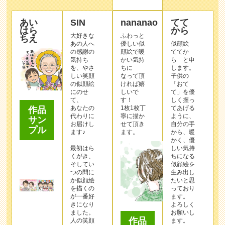
あい
SIN
nananao
てて
はら
から
大好きな
ふわっと
ちえ
あの人へ
優しい似
似顔絵
の感謝の
顔絵で暖
ててか
気持ち
かい気持
ら と申
を、やさ
ちに
します。
しい笑顔
なって頂
子供の
の似顔絵
ければ嬉
「おて
にのせ
しいで
て」を優
て、
す！
しく握っ
あなたの
1枚1枚丁
てあげる
作品
代わりに
寧に描か
ように、
サン
お届けし
せて頂き
自分の手
プル
ます♪
ます。
から、暖
かく、優
最初はら
しい気持
くがき、
ちになる
そしてい
似顔絵を
つの間に
生み出し
か似顔絵
たいと思
を描くの
っており
が一番好
ます。
きになり
よろしく
ました。
お願いし
作品
人の笑顔
ます。