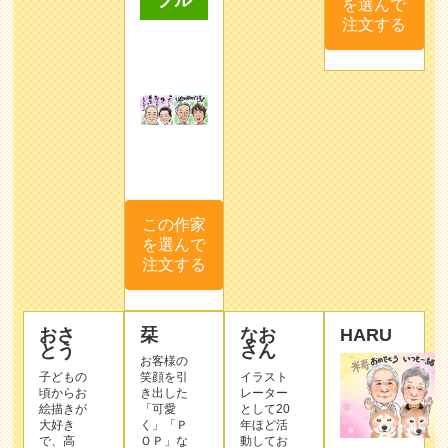
プル
を選んで
注文する
この作家
を選んで
注文する
おさ
栞
なお
HARU
とう
さん
お客様の
子どもの
笑顔を引
イラスト
頃からお
き出した
レーター
絵描きが
「可愛
として20
大好き
く」「Ｐ
年ほど活
で、高
ＯＰ」な
動してお