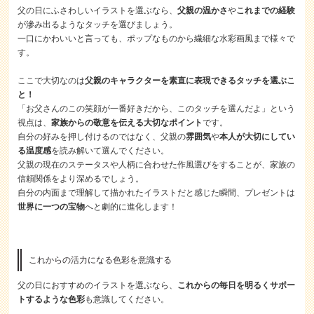
父の日にふさわしいイラストを選ぶなら、
父親の温かさ
や
これまでの経験
が滲み出るようなタッチを選びましょう。
一口にかわいいと言っても、ポップなものから繊細な水彩画風まで様々で
す。
ここで大切なのは
父親のキャラクターを素直に表現できるタッチを選ぶこ
と！
「お父さんのこの笑顔が一番好きだから、このタッチを選んだよ」という
視点は、
家族からの敬意を伝える大切なポイント
です。
自分の好みを押し付けるのではなく、父親の
雰囲気
や
本人が大切にしてい
る温度感
を読み解いて選んでください。
父親の現在のステータスや人柄に合わせた作風選びをすることが、家族の
信頼関係をより深めるでしょう。
自分の内面まで理解して描かれたイラストだと感じた瞬間、プレゼントは
世界に一つの宝物
へと劇的に進化します！
これからの活力になる色彩を意識する
父の日におすすめのイラストを選ぶなら、
これからの毎日を明るくサポー
トするような色彩
も意識してください。