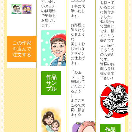
す。優し
一字一字
を持って
いタッチ
丁寧に代
いる自分
の似顔絵
筆いたし
に気付き
で笑顔を
ます。
ました。
お届けし
似顔絵っ
ます。
お部屋に
て面白い
飾りたく
です。描
なるよう
くことも
な
好きです
この作家
美しくお
し、描い
を選んで
しゃれな
てもらう
デザイン
注文する
のも好き
に仕上げ
です。
ます。
皆様のお
顔も是非
「わぁ
描かせて
作品
っ！」と
下さい！
感動して
サン
いただけ
プル
るよう
に…
まごころ
こめて大
切に描き
ます☆
作品