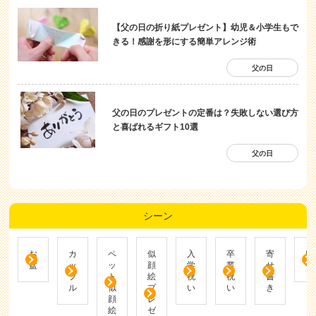
【父の日の折り紙プレゼント】幼児＆小学生もで
きる！感謝を形にする簡単アレンジ術
父の日
父の日のプレゼントの定番は？失敗しない選び方
と喜ばれるギフト10選
父の日
シーン
お
カ
ペ
似
入
卒
寄
帰
盆
ッ
ッ
顔
学
業
せ
省
プ
ト
絵
祝
祝
書
ル
似
プ
い
い
き
顔
レ
絵
ゼ