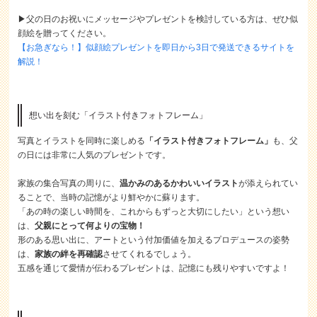
▶︎父の日のお祝いにメッセージやプレゼントを検討している方は、ぜひ似
顔絵を贈ってください。
【お急ぎなら！】似顔絵プレゼントを即日から3日で発送できるサイトを
解説！
想い出を刻む「イラスト付きフォトフレーム」
写真とイラストを同時に楽しめる
「イラスト付きフォトフレーム」
も、父
の日には非常に人気のプレゼントです。
家族の集合写真の周りに、
温かみのあるかわいいイラスト
が添えられてい
ることで、当時の記憶がより鮮やかに蘇ります。
「あの時の楽しい時間を、これからもずっと大切にしたい」という想い
は、
父親にとって何よりの宝物！
形のある思い出に、アートという付加価値を加えるプロデュースの姿勢
は、
家族の絆を再確認
させてくれるでしょう。
五感を通じて愛情が伝わるプレゼントは、記憶にも残りやすいですよ！