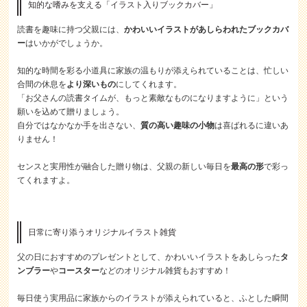
知的な嗜みを支える「イラスト入りブックカバー」
読書を趣味に持つ父親には、
かわいいイラストがあしらわれたブックカバ
ー
はいかがでしょうか。
知的な時間を彩る小道具に家族の温もりが添えられていることは、忙しい
合間の休息を
より深いもの
にしてくれます。
「お父さんの読書タイムが、もっと素敵なものになりますように」という
願いを込めて贈りましょう。
自分ではなかなか手を出さない、
質の高い趣味の小物
は喜ばれるに違いあ
りません！
センスと実用性が融合した贈り物は、父親の新しい毎日を
最高の形
で彩っ
てくれますよ。
日常に寄り添うオリジナルイラスト雑貨
父の日におすすめのプレゼントとして、かわいいイラストをあしらった
タ
ンブラー
や
コースター
などのオリジナル雑貨もおすすめ！
毎日使う実用品に家族からのイラストが添えられていると、ふとした瞬間