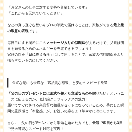
「お父さんの仕事に対する姿勢を尊敬しています」
「これからも元気でいてください」
などの真っ直ぐな想いをプロの筆致で届けることは、家族ができる
最上級
の敬意の表現
です。
毎日目にする場所にこの
メッセージ入りの似顔絵
があるだけで、父親は明
日を頑張るためのエネルギーを充電できるでしょう！
家族の絆を
「目に見える形」
にして届けることで、家族の信頼関係をより
揺るぎないものにしてください。
公式な場にも最適な「高品質な額装」と安心のスピード発送
「父の日のプレゼントには形式を整えた立派なものを贈りたい」
というニ
ーズに応えるのが、似顔絵グラフィックスの魅力！
届いてすぐに飾れる高品質な額縁がセットになっているため、手にした瞬
間の重厚感と
「
本物感」が、お祝いの席をより華やかに演出します。
さらに、父の日が近づいてから準備を始めた方でも、
最短で即日から3日
で発送可能なスピード対応を実現！