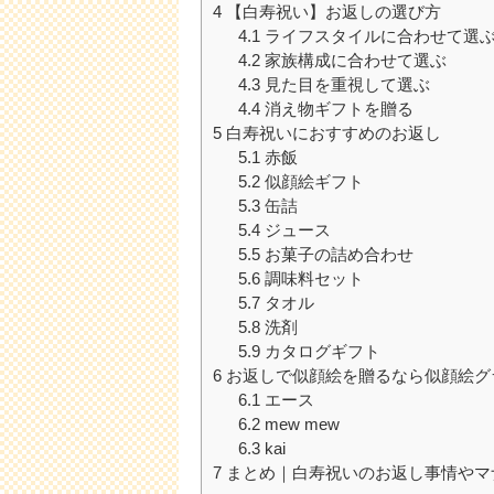
4
【白寿祝い】お返しの選び方
4.1
ライフスタイルに合わせて選
4.2
家族構成に合わせて選ぶ
4.3
見た目を重視して選ぶ
4.4
消え物ギフトを贈る
5
白寿祝いにおすすめのお返し
5.1
赤飯
5.2
似顔絵ギフト
5.3
缶詰
5.4
ジュース
5.5
お菓子の詰め合わせ
5.6
調味料セット
5.7
タオル
5.8
洗剤
5.9
カタログギフト
6
お返しで似顔絵を贈るなら似顔絵グ
6.1
エース
6.2
mew mew
6.3
kai
7
まとめ｜白寿祝いのお返し事情やマ