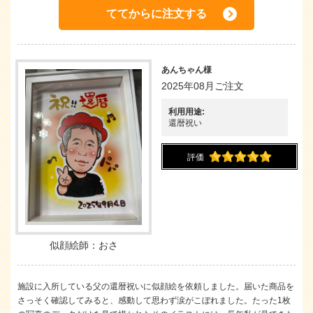
ててからに注文する
あんちゃん様
2025年08月ご注文
利用用途:
還暦祝い
評価
似顔絵師：おさ
施設に入所している父の還暦祝いに似顔絵を依頼しました。届いた商品を
さっそく確認してみると、感動して思わず涙がこぼれました。たった1枚