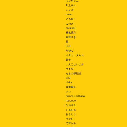
ワンちゃん
川上奈々
レンズ
coke
ともせ
こねぎ
natsumi
椎名美月
藤井ゆき
栞
ERI
HARU
オタカ タカシ
菅生
いんこせいじん
ひまり
ももの似顔絵
SIN
Naka
有働唯人
メロ
quince＋artkana
nananao
なおさん
シュシュ
おさとう
ひでお
ててから