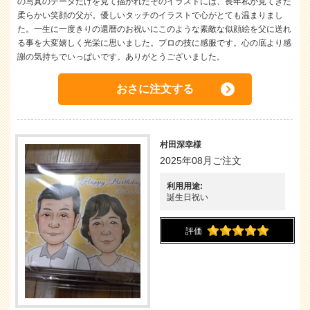
の写真のデータだけを見て描かれたそのイラストには、長年私が見てきた
柔らかい笑顔の父が。優しいタッチのイラストで心がとても温まりまし
た。一生に一度きりの還暦のお祝いにこのような素敵な似顔絵を父に送れ
る事を大変嬉しく光栄に思いました。プロの技に感服です。心の底より感
謝の気持ちでいっぱいです。ありがとうございました。
おさに注文する
村田深幸様
2025年08月ご注文
利用用途:
誕生日祝い
評価