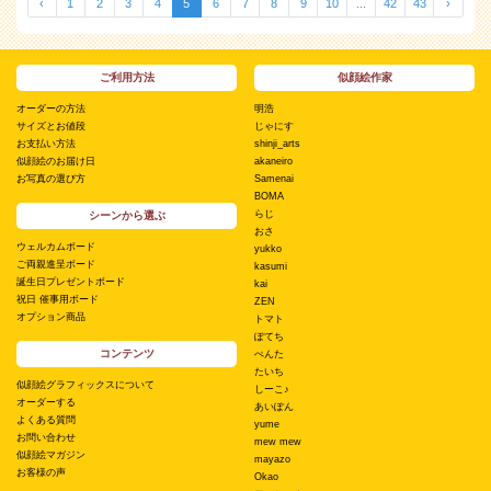
‹
1
2
3
4
5
6
7
8
9
10
...
42
43
›
ご利用方法
似顔絵作家
オーダーの方法
明浩
サイズとお値段
じゃにす
お支払い方法
shinji_arts
似顔絵のお届け日
akaneiro
お写真の選び方
Samenai
BOMA
らじ
シーンから選ぶ
おさ
ウェルカムボード
yukko
ご両親進呈ボード
kasumi
誕生日プレゼントボード
kai
祝日 催事用ボード
ZEN
オプション商品
トマト
ぽてち
コンテンツ
ぺんた
たいち
似顔絵グラフィックスについて
しーこ♪
オーダーする
あいぽん
よくある質問
yume
お問い合わせ
mew mew
似顔絵マガジン
mayazo
お客様の声
Okao