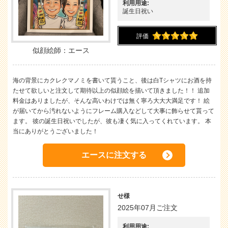
利用用途:
誕生日祝い
評価
似顔絵師：エース
海の背景にカクレクマノミを書いて貰うこと、後は白Tシャツにお酒を持
たせて欲しいと注文して期待以上の似顔絵を描いて頂きました！！ 追加
料金はありましたが、そんな高いわけでは無く寧ろ大大大満足です！ 絵
が届いてから汚れないようにフレーム購入などして大事に飾らせて貰って
ます。 彼の誕生日祝いでしたが、彼も凄く気に入ってくれています。 本
当にありがとうございました！
エースに注文する
せ様
2025年07月ご注文
利用用途: