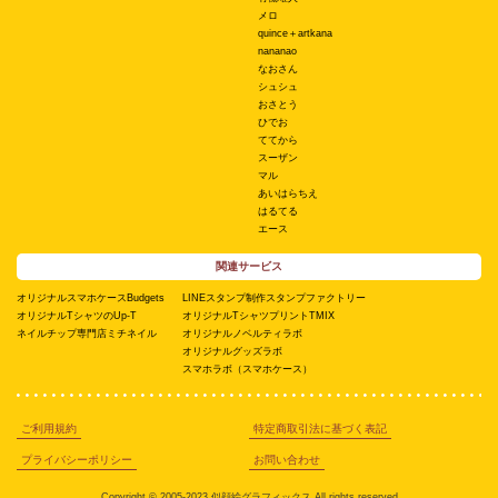
メロ
quince＋artkana
nananao
なおさん
シュシュ
おさとう
ひでお
ててから
スーザン
マル
あいはらちえ
はるてる
エース
関連サービス
オリジナルスマホケースBudgets
LINEスタンプ制作スタンプファクトリー
オリジナルTシャツのUp-T
オリジナルTシャツプリントTMIX
ネイルチップ専門店ミチネイル
オリジナルノベルティラボ
オリジナルグッズラボ
スマホラボ（スマホケース）
ご利用規約
特定商取引法に基づく表記
プライバシーポリシー
お問い合わせ
Copyright © 2005-2023 似顔絵グラフィックス All rights reserved