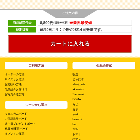
ご注文内容
8,800円
👑業界最安値
商品総額代金
(税込9,680円)
08/14日発送です。
納期目安
08/10日ご注文で最短
カートに入れる
ご利用方法
似顔絵作家
オーダーの方法
明浩
サイズとお値段
じゃにす
お支払い方法
shinji_arts
似顔絵のお届け日
akaneiro
お写真の選び方
Samenai
BOMA
らじ
シーンから選ぶ
おさ
ウェルカムボード
yukko
ご両親進呈ボード
kasumi
誕生日プレゼントボード
kai
祝日 催事用ボード
ZEN
オプション商品
トマト
ぽてち