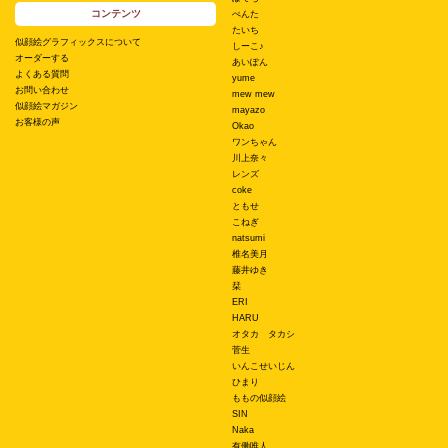
コンテンツ
ぺんた
たいち
似顔絵グラフィックスについて
しーこ♪
オーダーする
あいぽん
よくある質問
yume
お問い合わせ
mew mew
似顔絵マガジン
mayazo
お客様の声
Okao
ワンちゃん
川上奈々
レンズ
coke
ともせ
こねぎ
natsumi
椎名美月
藤井ゆき
栞
ERI
HARU
オタカ タカシ
菅生
いんこせいじん
ひまり
ももの似顔絵
SIN
Naka
有働唯人