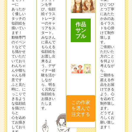
ーに
ンを学
ひとつひ
あったか
び、似顔
とつ丁寧
く優しい
絵イラス
にあたた
タッチの
トレータ
かみのあ
似顔絵を
ーのキャ
るイラス
作品
描いてい
リアをス
トを心掛
サン
ます！
タート。
けて制作
プル
動物専門
みなさん
致しま
のイベン
に喜んで
す。
トなどで
もらえる
ご依頼い
も描かせ
似顔絵を
ただいた
ていただ
お渡し出
方のこと
いており
来るよ
を何より
わんちゃ
う、デザ
考えなが
んや猫ち
イナー経
ら、
ゃんも得
験を活か
ご期待を
意です
しなが
超える作
ふと見た
ら、明る
品をお届
時に、に
く元気な
けできる
っこりで
似顔絵を
よう、心
きるよう
お描きい
を込めて
この作家
な似顔絵
たしま
制作致し
を選んで
を描けた
す。
ます。
らと
どうぞよ
注文する
心を込め
ろしくお
てお描き
願い致し
しており
ます！
ます。