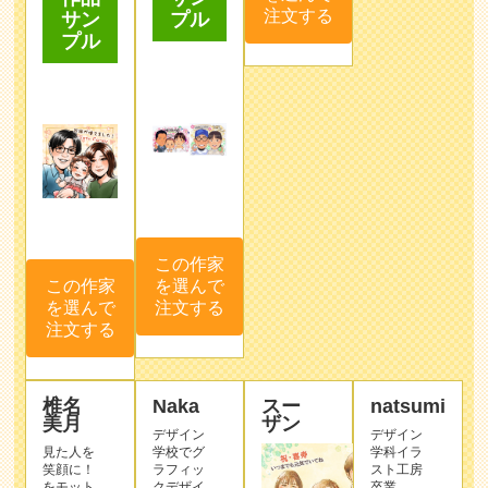
注文する
プル
サン
プル
この作家
を選んで
この作家
注文する
を選んで
注文する
椎名
Naka
スー
natsumi
美月
ザン
デザイン
デザイン
見た人を
学校でグ
学科イラ
笑顔に！
ラフィッ
スト工房
をモット
クデザイ
卒業。