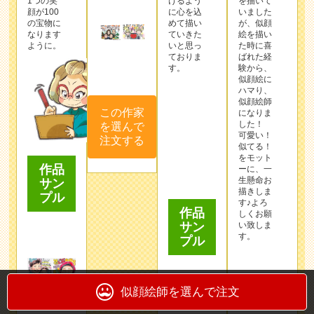
1つの笑
けるよう
を描いて
顔が100
に心を込
いました
の宝物に
めて描い
が、似顔
なります
ていきた
絵を描い
ように。
いと思っ
た時に喜
ておりま
ばれた経
す。
験から、
似顔絵に
ハマり、
似顔絵師
この作家
になりま
した！
を選んで
可愛い！
注文する
似てる！
をモット
作品
作品
ーに、一
生懸命お
サン
サン
描きしま
プル
プル
す♪よろ
しくお願
い致しま
す。
似顔絵師を選んで注文