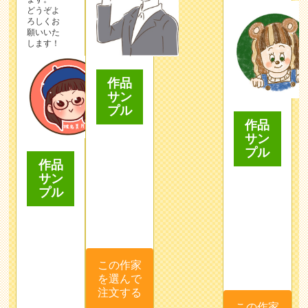
どうぞよ
ろしくお
願いいた
します！
作品
サン
プル
作品
サン
プル
作品
サン
プル
この作家
を選んで
注文する
この作家