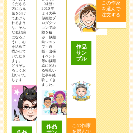
この作家
くださる
〈経歴〉
を選んで
方にも元
2010 年
気を分け
より⼤⼿
注文する
てあげら
似顔絵プ
れるよう
ロダクシ
な、そん
ョンで経
な似顔絵
験を積
になるよ
み、似顔
うに、心
絵ショッ
作品
を込めて
プ・通
描かせて
販・出張
サン
いただき
イベント
プル
ます。
等の似顔
どうぞよ
絵に関わ
ろしくお
る幅広い
願いいた
仕事を経
します！
験してき
ました。
この作家
作品
を選んで
サン
作品