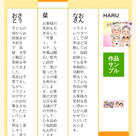
おさ
栞
なお
HARU
とう
さん
お客様の
子どもの
笑顔を引
イラスト
頃からお
き出した
レーター
絵描きが
「可愛
として20
大好き
く」「Ｐ
年ほど活
で、高
ＯＰ」な
動してお
校、大学
作⾵は幅
り、似顔
と幅広く
広い世代
絵師とし
作品
美術を学
に好評
ても近年
サン
んできま
で、受け
本格的に
プル
した。
取った⽅
活動中。
現在は子
とその場
明るくカ
育てをし
を和やか
ラフルな
ながら、
にしま
作品が得
イラスト
す。お客
意です。
やデザイ
様の⼤切
お客様の
ンのお仕
な⽇を彩
笑顔を思
事をさせ
る縁の下
い浮かべ
ていただ
の⼒持ち
ながら描
いていま
として、
かせてい
す。
⼼を込め
ただいて
明るく楽
て似顔絵
おりま
しそう
をお作り
す。
な、見て
します。