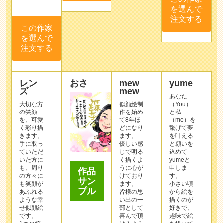
を選んで
注文する
この作家
を選んで
注文する
レン
おさ
mew
yume
ズ
mew
あなた
大切な方
似顔絵制
（You）
の笑顔
作を始め
と私
を、可愛
て8年ほ
（me）を
く彩り描
どになり
繋げて夢
きます。
ます。
を叶える
手に取っ
優しい感
と願いを
ていただ
じで明る
込めて
いた方に
く描くよ
yumeと
も、周り
うに心が
申しま
作品
の方々に
けており
す。
サン
も笑顔が
ます。
小さい頃
プル
あふれる
皆様の思
から絵を
ような幸
い出の一
描くのが
せ似顔絵
部として
好きで、
です。
喜んで頂
趣味で絵