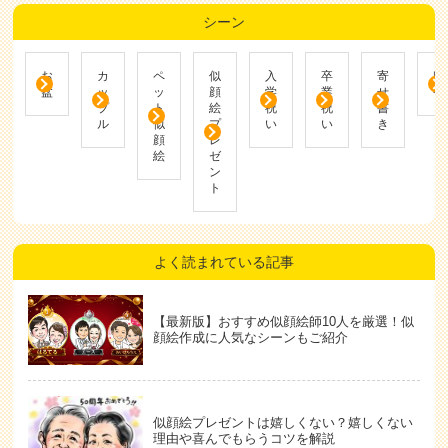
シーン
お
カ
ペ
似
入
卒
寄
帰
盆
ッ
ッ
顔
学
業
せ
省
プ
ト
絵
祝
祝
書
ル
似
プ
い
い
き
顔
レ
絵
ゼ
ン
ト
よく読まれている記事
【最新版】おすすめ似顔絵師10人を厳選！似
顔絵作成に人気なシーンもご紹介
似顔絵プレゼントは嬉しくない？嬉しくない
理由や喜んでもらうコツを解説