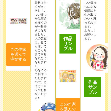
最初はら
しい気持
くがき、
ちになる
そしてい
似顔絵を
つの間に
生み出し
か似顔絵
たいと思
を描くの
っており
が一番好
ます。
きになり
よろしく
ました。
お願いし
作品
人の笑顔
ます。
は、見て
サン
も描いて
プル
この作家
もこっち
を選んで
まで幸せ
な気分に
注文する
なります
♪
心を込め
て制作い
たします
作品
ので、ど
うぞヨロ
サン
シクおね
プル
がいしま
す♪
この作家
を選んで