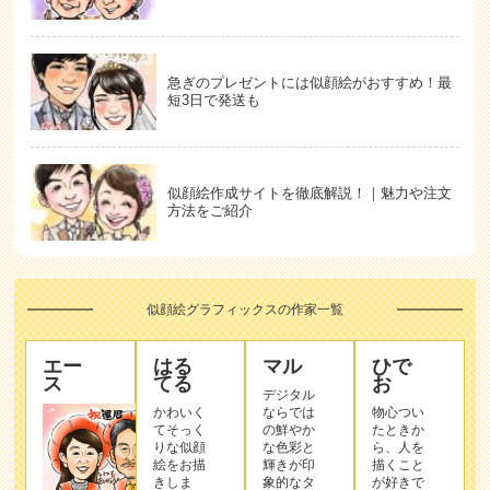
急ぎのプレゼントには似顔絵がおすすめ！最
短3日で発送も
似顔絵作成サイトを徹底解説！｜魅力や注文
方法をご紹介
似顔絵グラフィックスの作家一覧
エー
はる
マル
ひで
ス
てる
お
デジタル
かわいく
ならでは
物心つい
てそっく
の鮮やか
たときか
りな似顔
な色彩と
ら、人を
絵をお描
輝きが印
描くこと
きしま
象的なタ
が好きで