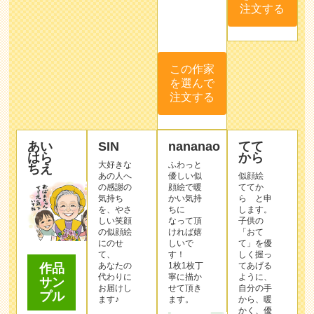
注文する
この作家
を選んで
注文する
あい
SIN
nananao
てて
はら
から
大好きな
ふわっと
ちえ
あの人へ
優しい似
似顔絵
の感謝の
顔絵で暖
ててか
気持ち
かい気持
ら と申
を、やさ
ちに
します。
しい笑顔
なって頂
子供の
の似顔絵
ければ嬉
「おて
にのせ
しいで
て」を優
て、
す！
しく握っ
あなたの
1枚1枚丁
てあげる
作品
代わりに
寧に描か
ように、
サン
お届けし
せて頂き
自分の手
プル
ます♪
ます。
から、暖
かく、優