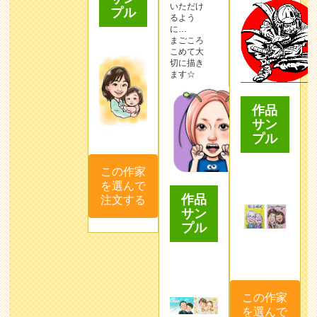
いただけ
プル
るよう
に…
まごころ
こめて大
切に描き
ます☆
作品
サン
プル
この作家
を選んで
作品
注文する
サン
プル
この作家
を選んで