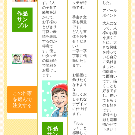
す。4人
ッチが特
した。
の子育て
徴です。
アピール
経験を活
作品
ポイント
かして、
手書き文
サン
お子様の
字も得意
大人にな
プル
とびきり
です。
って、人
可愛い表
どんな書
様のお顔
情を表現
体もお任
を描くこ
するのが
せくださ
とに、大
得意で
い！
きな興味
す。優し
一字一字
を持って
いタッチ
丁寧に代
いる自分
の似顔絵
筆いたし
に気付き
で笑顔を
ます。
ました。
お届けし
似顔絵っ
ます。
お部屋に
て面白い
飾りたく
です。描
なるよう
くことも
な
好きです
この作家
美しくお
し、描い
を選んで
しゃれな
てもらう
デザイン
注文する
のも好き
に仕上げ
です。
ます。
皆様のお
顔も是非
「わぁ
描かせて
作品
っ！」と
下さい！
感動して
サン