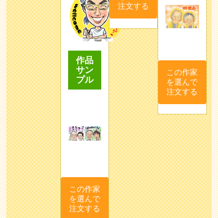
注文する
作品
サン
この作家
プル
を選んで
注文する
この作家
を選んで
注文する