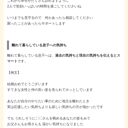
これから幸せがたくさん訪れますように
2人で笑顔いっぱいの時間を過ごしてくださいね
いつまでも見守るので 何かあったら相談してください
困ったことがあったらサポートします
離れて暮らしている息子への気持ち
離れて暮らしている息子へは、
過去の気持ちと現在の気持ちを伝えるとス
マート
です。
【例文】
結婚おめでとうございます
すてきな女性と仲の良い姿を見られてホッとしています
あなたが自分のやりたい事のために地元を離れたとき
実は応援したい気持ちよりも寂しい気持ちの方が強かったです
でも うれしそうに〇〇さんを眺めるあなたの姿をみて
お父さんもお母さんも 温かい気持ちになりました