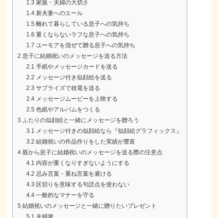
1.3
家族・夫婦の大切さ
1.4
新夫妻へのエール
1.5
離れて暮らしている息子への気持ち
1.6
重くならないラフな息子への気持ち
1.7
ユーモアを混ぜて贈る息子への気持ち
2
息子に結婚祝いのメッセージを送る方法
2.1
手紙やメッセージカードを送る
2.2
メッセージ付き似顔絵を送る
2.3
サプライズで祝電を送る
2.4
メッセージムービーを上映する
2.5
色紙やアルバムをつくる
3
ふたりの似顔絵と一緒にメッセージを贈ろう
3.1
メッセージ付きの似顔絵なら『似顔絵グラフィックス』
3.2
結婚祝いの作品作りをした実績が豊富
4
親から息子に結婚祝いのメッセージを送る際の注意点
4.1
内容が重くなりすぎないようにする
4.2
忌み言葉・重ね言葉を避ける
4.3
区切りを意味する句読点を使わない
4.4
一般的なマナーを守る
5
結婚祝いのメッセージと一緒に贈りたいプレゼント
5.1
夫婦箸