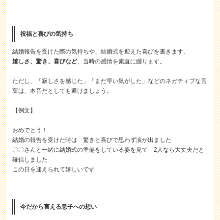
祝福と喜びの気持ち
結婚報告を受けた際の気持ちや、結婚式を迎えた喜びを書きます。
嬉しさ、驚き、喜びなど
、当時の感情を素直に綴ります。
ただし、「寂しさを感じた」「まだ早い気がした」などのネガティブな言
葉は、本音だとしても避けましょう。
【例文】
おめでとう！
結婚の報告を受けた時は 驚きと喜びで思わず涙が出ました
〇〇さんと一緒に結婚式の準備をしている姿を見て 2人なら大丈夫だと
確信しました
この日を迎えられて嬉しいです
今だから言える息子への想い