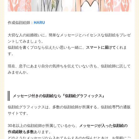
作成似顔絵師：
HARU
大切な人の結婚祝いに、簡単なメッセージとハイセンスな似顔絵をプレゼ
ントしてみましょう。
似顔絵を書くプロなら伝えたい思いも一緒に、
スマートに届けて
くれま
す。
現在、息子にあまり自分の気持ちを伝えていない方も、似顔絵師に託して
みませんか。
メッセージ付きの似顔絵なら『似顔絵グラフィックス』
似顔絵グラフィックスは、多数の似顔絵師が所属する、似顔絵専門の通販
サイトです。
30名以上の似顔絵師が所属しているから、
メッセージが入った似顔絵の
作成経験も多数
あります。
どのようなメッセージなら入れてもらえるのか悩んだときは、お気軽にご