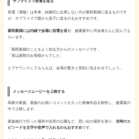
サプライズで祝電を送る
祝電（電報）は本来、結婚式に出席しない方が新郎新婦に送るものです
が、サプライズで親から息子に送るのもおすすめです。
新郎新婦には内緒で会場に祝電を送り
、披露宴中に司会者さんに読んでも
らいます。
「新郎新婦のことをよく知る方からのメッセージです」
「実は新郎のお母様からでした」
とアナウンスしてもらえば、会場が驚きと笑顔に包まれるでしょう。
メッセージムービーを上映する
両親や家族、親族のお祝いコメントが入った映像作品を制作し、披露宴の
中で上映します。
家族旅行で行った場所や近所の公園など、思い出の場所を巡り、
当時のエ
ピソードを文字や音声で入れるのもおすすめ
です。