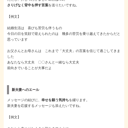
さりげなく背中を押す言葉
を送りたいですね。
【例文】
結婚生活は 喜びも苦労も伴うもの
今日の日を笑顔で迎えられたのは 幾多の苦労を乗り越えてきたからだと
思っています
お父さんとお母さんは これまで「大丈夫」の言葉を信じて過ごしてきま
した
あなたなら大丈夫 〇〇さんと一緒なら大丈夫
前向きでいることが大事だよ
新夫妻へのエール
メッセージの結びに、
幸せを願う気持ち
を綴ります。
新夫妻を応援するメッセージも添えたいですね。
【例文】