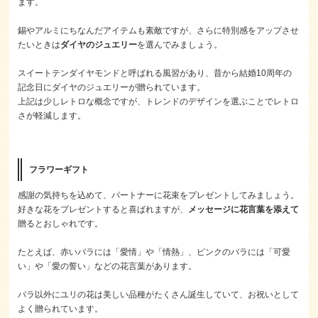
ます。
錫やアルミにちなんだアイテムも素敵ですが、さらに特別感をアップさせ
たいときは
ダイヤのジュエリー
を選んでみましょう。
スイートテンダイヤモンドと呼ばれる風習があり、昔から結婚10周年の
記念日にダイヤのジュエリーが贈られています。
上記は少しレトロな概念ですが、トレンドのデザインを選ぶことでレトロ
さが軽減します。
フラワーギフト
感謝の気持ちを込めて、パートナーに花束をプレゼントしてみましょう。
好きな花をプレゼントすると喜ばれますが、
メッセージに花言葉を添えて
贈るとおしゃれです。
たとえば、赤いバラには「愛情」や「情熱」、ピンクのバラには「可愛
い」や「愛の誓い」などの花言葉があります。
バラ以外にユリの花は美しい品種がたくさん誕生していて、お祝いとして
よく贈られています。