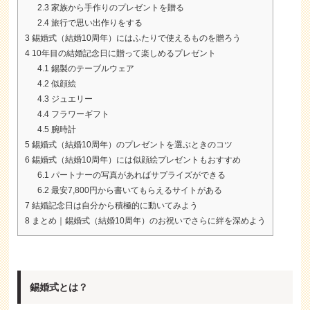
2.3
家族から手作りのプレゼントを贈る
2.4
旅行で思い出作りをする
3
錫婚式（結婚10周年）にはふたりで使えるものを贈ろう
4
10年目の結婚記念日に贈って楽しめるプレゼント
4.1
錫製のテーブルウェア
4.2
似顔絵
4.3
ジュエリー
4.4
フラワーギフト
4.5
腕時計
5
錫婚式（結婚10周年）のプレゼントを選ぶときのコツ
6
錫婚式（結婚10周年）には似顔絵プレゼントもおすすめ
6.1
パートナーの写真があればサプライズができる
6.2
最安7,800円から書いてもらえるサイトがある
7
結婚記念日は自分から積極的に動いてみよう
8
まとめ｜錫婚式（結婚10周年）のお祝いでさらに絆を深めよう
錫婚式とは？