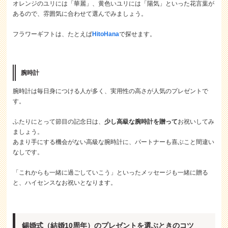
オレンジのユリには「華麗」、黄色いユリには「陽気」といった花言葉が
あるので、雰囲気に合わせて選んでみましょう。
フラワーギフトは、たとえば
HitoHana
で探せます。
腕時計
腕時計は毎日身につける人が多く、実用性の高さが人気のプレゼントで
す。
ふたりにとって節目の記念日は、
少し高級な腕時計を贈って
お祝いしてみ
ましょう。
あまり手にする機会がない高級な腕時計に、パートナーも喜ぶこと間違い
なしです。
「これからも一緒に過ごしていこう」といったメッセージも一緒に贈る
と、ハイセンスなお祝いとなります。
錫婚式（結婚10周年）のプレゼントを選ぶときのコツ