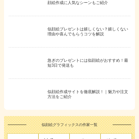
急ぎのプレゼントには似顔絵がおすすめ！最
短3日で発送も
似顔絵作成サイトを徹底解説！｜魅力や注文
方法をご紹介
似顔絵グラフィックスの作家一覧
エー
はる
マル
ひで
ス
てる
お
デジタル
かわいく
ならでは
物心つい
てそっく
の鮮やか
たときか
りな似顔
な色彩と
ら、人を
絵をお描
輝きが印
描くこと
きしま
象的なタ
が好きで
す。4人
ッチが特
した。