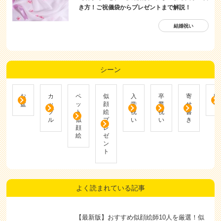
シーン
お
カ
ペ
似
入
卒
寄
帰
盆
ッ
ッ
顔
学
業
せ
省
プ
ト
絵
祝
祝
書
ル
似
プ
い
い
き
顔
レ
絵
ゼ
ン
ト
よく読まれている記事
【最新版】おすすめ似顔絵師10人を厳選！似
顔絵作成に人気なシーンもご紹介
似顔絵プレゼントは嬉しくない？嬉しくない
理由や喜んでもらうコツを解説