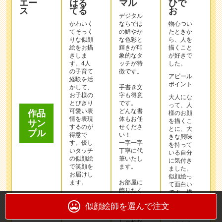
の子育て
徴です。
アピール
経験を活
作品
ポイント
かして、
手書き文
サン
お子様の
字も得意
大人にな
プル
とびきり
です。
って、人
可愛い表
どんな書
様のお顔
情を表現
体もお任
を描くこ
するのが
せくださ
とに、大
得意で
い！
きな興味
す。優し
一字一字
を持って
いタッチ
丁寧に代
いる自分
の似顔絵
筆いたし
に気付き
で笑顔を
ます。
ました。
お届けし
似顔絵っ
ます。
お部屋に
て面白い
飾りたく
です。描
なるよう
くことも
な
好きです
この作家
美しくお
し、描い
を選んで
しゃれな
てもらう
デザイン
注文する
のも好き
に仕上げ
です。
ます。
皆様のお
顔も是非
「わぁ
描かせて
作品
っ！」と
似顔絵師を選んで注文
下さい！
感動して
サン
いただけ