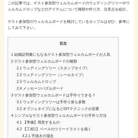
この記事では、ゲスト参加型ウェルカムボードのウェディングツリーやウ
ェルカムドロップなどのアイテムについて種類や作り方、注意点を紹介。
ゲスト参加型のウェルカムボードを検討しているカップルはぜひ、参考に
してみて下さい。
目次
1
結婚証明書にもなるゲスト参加型ウェルカムボードが人気
2
ゲスト参加型ウェルカムボードの種類
2.1
ウェディングツリー（スタンプタイプ）
2.2
ウェディングツリー（シールタイプ）
2.3
ウェルカムドロップ
2.4
メッセージパズルボード
3
ゲスト参加型ウェルカムボードは手作りできる？
3.1
ウェディングツリーは手作り派も多数
3.2
オブジェタイプになるとDIYテクニックが必要
4
シンプルなゲスト参加型ウェルカムボードの手作り方法
4.1
【準備】用意するもの
4.2
【工程1】ベースのツリーイラストを描く
4.2.1
手描きの場合