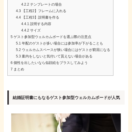
4.2.2
テンプレートの場合
4.3
【工程2】フレームに入れる
4.4
【工程3】説明書を作る
4.4.1
説明する内容
4.4.2
サイズ
5
ゲスト参加型ウェルカムボードを選ぶ際の注意点
5.1
年配のゲストが多い場合には参加率が下がることも
5.2
ウェルカムスペースが狭い場合にはゲストが窮屈になる
5.3
案内をしないと気付いて貰えない場合がある
6
個性を出したいなら似顔絵をプラスしてみよう
7
まとめ
結婚証明書にもなるゲスト参加型ウェルカムボードが人気