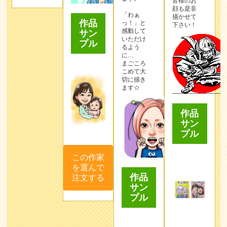
皆様のお
顔も是非
「わぁ
描かせて
作品
っ！」と
下さい！
感動して
サン
いただけ
プル
るよう
に…
まごころ
こめて大
切に描き
ます☆
作品
サン
プル
この作家
を選んで
作品
注文する
サン
プル