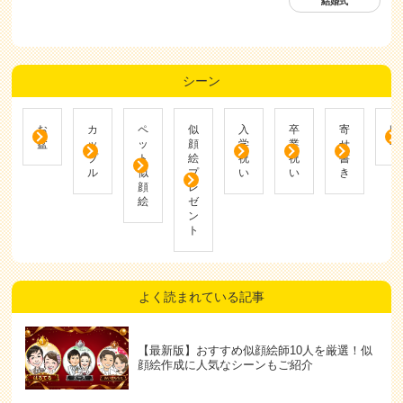
結婚式
シーン
お
カ
ペ
似
入
卒
寄
帰
盆
ッ
ッ
顔
学
業
せ
省
プ
ト
絵
祝
祝
書
ル
似
プ
い
い
き
顔
レ
絵
ゼ
ン
ト
よく読まれている記事
【最新版】おすすめ似顔絵師10人を厳選！似
顔絵作成に人気なシーンもご紹介