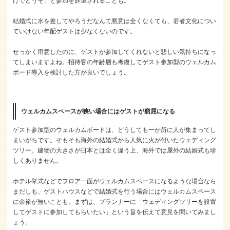
けでどうぞ」と参加を辞退されることも。
結婚式に水を差してやろうだなんて悪意は全くなくても、若者文化につい
ていけない年配ゲストは少なくないのです。
せっかく用意したのに、ゲストが参加してくれないと悲しい気持ちになっ
てしまいますよね。招待客の年齢層も考慮してゲスト参加型のウェルカム
ボード導入を検討した方が良いでしょう。
ウェルカムスペースが狭い場合にはゲストが窮屈になる
ゲスト参加型のウェルカムボードは、どうしても一か所に人が集まってし
まいがちです。そもそも海外の結婚式から人気に火が付いたウェディング
ツリー。建物の大きさが日本とは全く違う上、海外では屋外の結婚式も珍
しくありません。
ホテル挙式などでフロア一面がウェルカムスペースになるような場合なら
まだしも、ゲストハウスなどで結婚式を行う場合にはウェルカムスペース
に余裕が無いことも。まずは、プランナーに「ウェディングツリーを設置
してゲストに参加してもらいたい」という旨を伝えて意見を聞いてみまし
ょう。