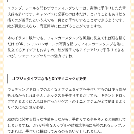
スタンプ、シールを問わずウェディングツリーは、実際に手作りした先輩
夫婦も多いです。キャンパスに必要なのは木だけ、ということもあり絵を
描くのが苦手だという人でも、何とか手作りすることができるようです。
絵が得意な人なら、尚更簡単に仕上げることができますね。
木のイラスト以外でも、フィンガースタンプを風船に見立てれば紐を描く
だけでOK。シャンパンボトルの写真を貼ってフィンガースタンプを泡に
見立てるアイデアもおすすめ。絵が苦手でもアイデア1つで手作りできる
のが、ウェディングツリーの魅力ですね。
オブジェタイプになるとDIYテクニックが必要
ウェディングドロップのようなオブジェタイプを手作りするのは少々骨が
折れるかもしれません。ボックスを手作りするだけでも、キチンとドロッ
プできるように入れ口を作ったりゲストのミニオブジェが全て納まるよう
サイズにも計算が必要。
結婚式に関する様々な準備をしながら、手作りする事を考えると躊躇して
しまいますね。DIYが得意なカップルや結婚式準備に余裕のあるカップル
であれば、手作りに挑戦してみるのも良いかもしれません。