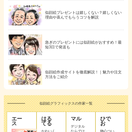
似顔絵プレゼントは嬉しくない？嬉しくない
理由や喜んでもらうコツを解説
急ぎのプレゼントには似顔絵がおすすめ！最
短3日で発送も
似顔絵作成サイトを徹底解説！｜魅力や注文
方法をご紹介
似顔絵グラフィックスの作家一覧
エー
はる
マル
ひで
ス
てる
お
デジタル
かわいく
ならでは
物心つい