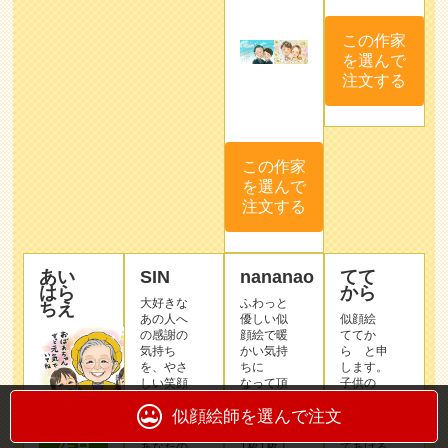
この作家
を選んで
注文する
この作家
を選んで
注文する
あい
SIN
nananao
てて
はら
から
大好きな
ふわっと
ちえ
あの人へ
優しい似
似顔絵
の感謝の
顔絵で暖
ててか
気持ち
かい気持
ら と申
を、やさ
ちに
します。
しい笑顔
なって頂
子供の
の似顔絵
ければ嬉
「おて
似顔絵師を選んで注文
にのせ
しいで
て」を優
て、
す！
しく握っ
あなたの
1枚1枚丁
てあげる