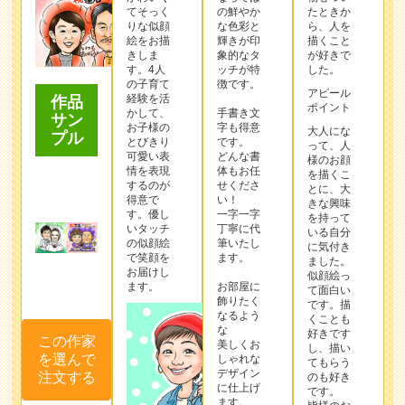
てそっく
の鮮やか
たときか
りな似顔
な色彩と
ら、人を
絵をお描
輝きが印
描くこと
きしま
象的なタ
が好きで
す。4人
ッチが特
した。
の子育て
徴です。
アピール
経験を活
作品
ポイント
かして、
手書き文
サン
お子様の
字も得意
大人にな
プル
とびきり
です。
って、人
可愛い表
どんな書
様のお顔
情を表現
体もお任
を描くこ
するのが
せくださ
とに、大
得意で
い！
きな興味
す。優し
一字一字
を持って
いタッチ
丁寧に代
いる自分
の似顔絵
筆いたし
に気付き
で笑顔を
ます。
ました。
お届けし
似顔絵っ
ます。
お部屋に
て面白い
飾りたく
です。描
なるよう
くことも
な
好きです
この作家
美しくお
し、描い
を選んで
しゃれな
てもらう
デザイン
注文する
のも好き
に仕上げ
です。
ます。