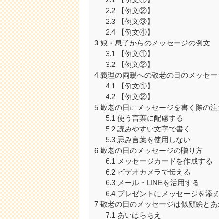
2.2
【例文②】
2.3
【例文③】
2.4
【例文④】
3
娘・息子からのメッセージの例文
3.1
【例文①】
3.2
【例文②】
4
義理の両親への敬老の日のメッセー
4.1
【例文①】
4.2
【例文②】
5
敬老の日にメッセージを書く際の注
5.1
使う言葉に配慮する
5.2
読みやすい文字で書く
5.3
忌み言葉を使用しない
6
敬老の日のメッセージの贈り方
6.1
メッセージカードを作成する
6.2
ビデオカメラで伝える
6.3
メール・LINEを活用する
6.4
プレゼントにメッセージを添
7
敬老の日のメッセージは似顔絵とあ
7.1
あいはらちえ