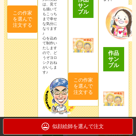
は、見て
サン
も描いて
プル
この作家
もこっち
を選んで
まで幸せ
な気分に
注文する
なります
♪
心を込め
て制作い
たします
作品
ので、ど
うぞヨロ
サン
シクおね
プル
がいしま
す♪
この作家
を選んで
注文する
作品
似顔絵師を選んで注文
サン
この作家