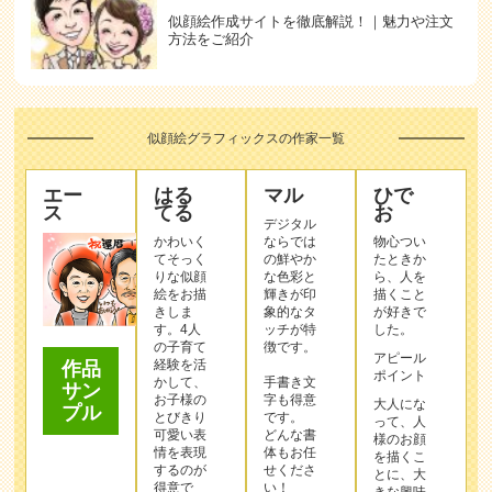
似顔絵作成サイトを徹底解説！｜魅力や注文
方法をご紹介
似顔絵グラフィックスの作家一覧
エー
はる
マル
ひで
ス
てる
お
デジタル
かわいく
ならでは
物心つい
てそっく
の鮮やか
たときか
りな似顔
な色彩と
ら、人を
絵をお描
輝きが印
描くこと
きしま
象的なタ
が好きで
す。4人
ッチが特
した。
の子育て
徴です。
アピール
経験を活
作品
ポイント
かして、
手書き文
サン
お子様の
字も得意
大人にな
プル
とびきり
です。
って、人
可愛い表
どんな書
様のお顔
情を表現
体もお任
を描くこ
するのが
せくださ
とに、大
得意で
い！