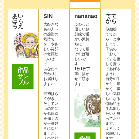
あい
SIN
nananao
てて
はら
から
大好きな
ふわっと
ちえ
あの人へ
優しい似
似顔絵
の感謝の
顔絵で暖
ててか
気持ち
かい気持
ら と申
を、やさ
ちに
します。
しい笑顔
なって頂
子供の
の似顔絵
ければ嬉
「おて
にのせ
しいで
て」を優
て、
す！
しく握っ
あなたの
1枚1枚丁
てあげる
作品
代わりに
寧に描か
ように、
サン
お届けし
せて頂き
自分の手
プル
ます♪
ます。
から、暖
かく、優
最初はら
しい気持
くがき、
ちになる
そしてい
似顔絵を
つの間に
生み出し
か似顔絵
たいと思
を描くの
っており
が一番好
ます。
きになり
よろしく
ました。
お願いし
作品
人の笑顔
ます。