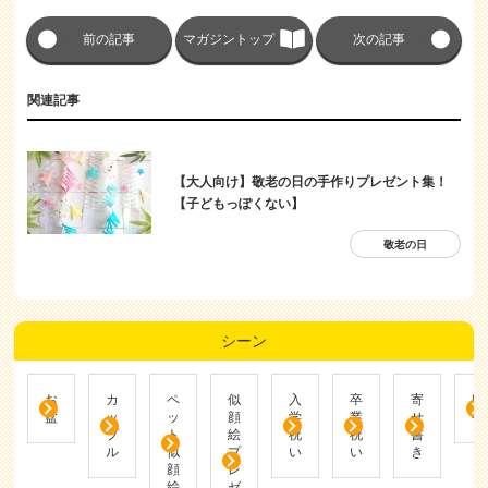
前の記事
マガジントップ
次の記事
関連記事
【大人向け】敬老の日の手作りプレゼント集！
【子どもっぽくない】
敬老の日
シーン
お
カ
ペ
似
入
卒
寄
帰
盆
ッ
ッ
顔
学
業
せ
省
プ
ト
絵
祝
祝
書
ル
似
プ
い
い
き
顔
レ
絵
ゼ