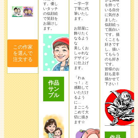
きな興味
す。優し
一字一字
を持って
いタッチ
丁寧に代
いる自分
の似顔絵
筆いたし
に気付き
で笑顔を
ます。
ました。
お届けし
似顔絵っ
ます。
お部屋に
て面白い
飾りたく
です。描
なるよう
くことも
な
好きです
この作家
美しくお
し、描い
を選んで
しゃれな
てもらう
デザイン
注文する
のも好き
に仕上げ
です。
ます。
皆様のお
顔も是非
「わぁ
描かせて
作品
っ！」と
下さい！
感動して
サン
いただけ
プル
るよう
に…
まごころ
こめて大
切に描き
ます☆
作品