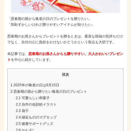
「思春期の孫から敬老の日のプレゼントを贈りたい」
「気恥ずかしいけれど贈りやすいアイテムが知りたい」
思春期のお孫さんからプレゼントを贈るときは、素直な祝福の気持ちだけ
でなく、自分の心に負担をかけないかどうかという視点も大切です。
本記事では、
思春期のお孫さんからも贈りやすい、大人かわいいプレゼン
ト
を中心に紹介しています。
目次
1
2025年の敬老の日は9月15日
2
思春期の孫から贈りたい敬老の日のプレゼント
2.1
可愛らしい和菓子
2.2
自作の似顔絵イラスト
2.3
扇子
2.4
縁起もののマグカップ
2.5
健康サポートグッズ
2.6
かんざし