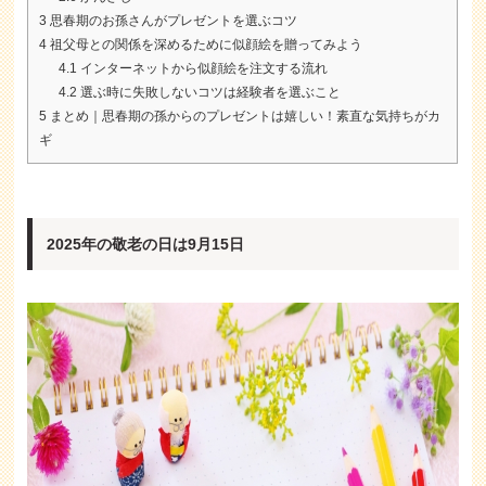
3
思春期のお孫さんがプレゼントを選ぶコツ
4
祖父母との関係を深めるために似顔絵を贈ってみよう
4.1
インターネットから似顔絵を注文する流れ
4.2
選ぶ時に失敗しないコツは経験者を選ぶこと
5
まとめ｜思春期の孫からのプレゼントは嬉しい！素直な気持ちがカ
ギ
2025年の敬老の日は9月15日