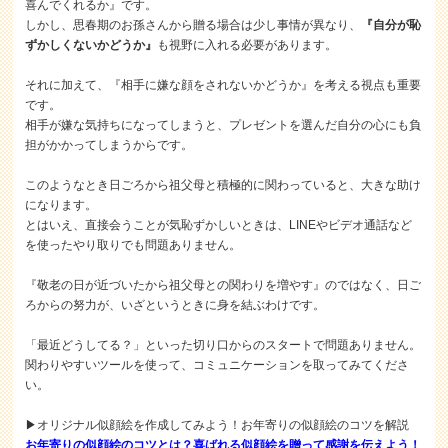
喜んでくれるか』です。
しかし、思春期のお孫さんから贈る場合は少し事情が異なり、
『自分が恥
ずかしくないかどうか』
も視野に入れる必要があります。
それに加えて、『相手に嫌な顔をされないかどうか』を考える視点も重要
です。
相手が嫌な気持ちになってしまうと、プレゼントを選んだ自分の心にも負
担がかかってしまうからです。
このようなとき日ごろから祖父母と積極的に関わっていると、大きな助け
になります。
とはいえ、直接会うことが気恥ずかしいときは、LINEやビデオ通話など
を使ったやり取りでも問題ありません。
『敬老の日が近づいたから祖父母との関わりを増やす』のではなく、日ご
ろからの努力が、いざというときに身を結ぶわけです。
「最近どうしてる？」といった切り口からのスタートで問題ありません。
関わりやすいツールを使って、コミュニケーションを取ってみてくださ
い。
▶オリジナル似顔絵を作成してみよう！お年寄りの似顔絵のコツを解説
お年寄りの似顔絵のコツとは？喜ばれる似顔絵を贈って感謝を伝えよう！