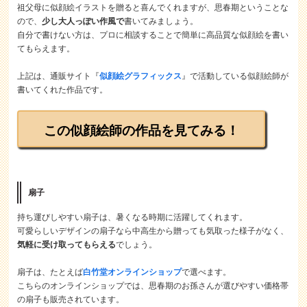
祖父母に似顔絵イラストを贈ると喜んでくれますが、思春期ということな
ので、
少し大人っぽい作風で
書いてみましょう。
自分で書けない方は、プロに相談することで簡単に高品質な似顔絵を書い
てもらえます。
上記は、通販サイト『
似顔絵グラフィックス
』で活動している似顔絵師が
書いてくれた作品です。
この似顔絵師の作品を見てみる！
扇子
持ち運びしやすい扇子は、暑くなる時期に活躍してくれます。
可愛らしいデザインの扇子なら中高生から贈っても気取った様子がなく、
気軽に受け取ってもらえる
でしょう。
扇子は、たとえば
白竹堂オンラインショップ
で選べます。
こちらのオンラインショップでは、思春期のお孫さんが選びやすい価格帯
の扇子も販売されています。