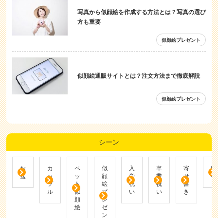
写真から似顔絵を作成する方法とは？写真の選び
方も重要
似顔絵プレゼント
似顔絵通販サイトとは？注文方法まで徹底解説
似顔絵プレゼント
シーン
お
カ
ペ
似
入
卒
寄
帰
盆
ッ
ッ
顔
学
業
せ
省
プ
ト
絵
祝
祝
書
ル
似
プ
い
い
き
顔
レ
絵
ゼ
ン