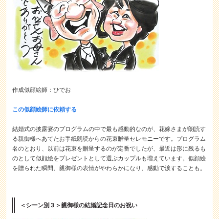
作成似顔絵師：ひでお
この似顔絵師に依頼する
結婚式の披露宴のプログラムの中で最も感動的なのが、花嫁さまが朗読す
る親御様へあてたお手紙朗読からの花束贈呈セレモニーです。プログラム
名のとおり、以前は花束を贈呈するのが定番でしたが、最近は形に残るも
のとして似顔絵をプレゼントとして選ぶカップルも増えています。似顔絵
を贈られた瞬間、親御様の表情がやわらかになり、感動で涙することも。
＜シーン別３＞親御様の結婚記念日のお祝い