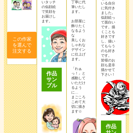
いタッチ
丁寧に代
いる自分
の似顔絵
筆いたし
に気付き
で笑顔を
ます。
ました。
お届けし
似顔絵っ
ます。
お部屋に
て面白い
飾りたく
です。描
なるよう
くことも
な
好きです
この作家
美しくお
し、描い
を選んで
しゃれな
てもらう
デザイン
注文する
のも好き
に仕上げ
です。
ます。
皆様のお
顔も是非
「わぁ
描かせて
作品
っ！」と
下さい！
感動して
サン
いただけ
プル
るよう
に…
まごころ
こめて大
切に描き
ます☆
作品
サン