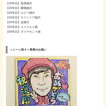
【30年目】真珠婚式
【35年目】珊瑚婚式
【40年目】ルビー婚式
【45年目】サファイア婚式
【50年目】金婚式
【55年目】エメラルド婚
【60年目】ダイヤモンド婚
＜シーン別４＞長寿のお祝い