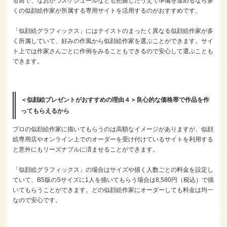
る前で、なおかつスケジュールなども把握したうえで準備を進めるなら多
くの似顔絵作家が所属する専用サイトを活用するのがおすすめです。
「似顔絵グラフィックス」にはテイストのまったく異なる似顔絵作家が多
く所属していて、好みの作風から似顔絵作家を選ぶことができます。サイ
ト上では作家さんごとに作例をみることもできるので安心して選ぶことも
できます。
＜似顔絵プレゼントがおすすめの理由４＞良心的な価格帯で作品を作
ってもらえるから
プロの似顔絵作家に描いてもらうのは高額なイメージがありますが、似顔
絵専用店やオンライン上でのオーダーを受け付けているサイトを利用する
と意外にもリーズナブルに済ませることができます。
「似顔絵グラフィックス」の場合はサイズや描く人数ごとの料金を設定し
ていて、B5版のSサイズに1人を描いてもらう場合は8,580円（税込）で描
いてもらうことができます。どの似顔絵作家にオーダーしても料金は均一
なので安心です。