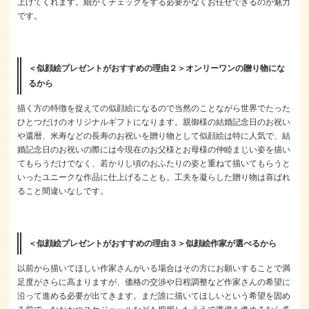
上げてくれます。細かくチェックをする必要がなくお任せできるのが魅力
です。
＜似顔絵プレゼントがおすすめの理由２＞オンリーワンの贈り物にな
るから
描く方の特徴を捉えての似顔絵になるので当然のことながら世界でたった
ひとつだけのオリジナルギフトになります。親御様の結婚記念日のお祝い
や還暦、米寿などの長寿のお祝いを贈り物として似顔絵は特に人気で、結
婚記念日のお祝いの際には今現在のお父様とお母様の仲睦まじい姿を描い
てもらうだけでなく、若かりし頃のおふたりの姿と重ねて描いてもらうと
いったユニークな作品に仕上げることも。工夫を凝らした贈り物は喜ばれ
ること間違いなしです。
＜似顔絵プレゼントがおすすめの理由３＞似顔絵作家が選べるから
以前から描いてほしい作家さんがいる場合はその方にお願いすることで満
足度がさらに高まりますが、価格の交渉や日程調整など作家さんの希望に
沿って進める必要が出てきます。まだ誰に描いてほしいという希望を固め