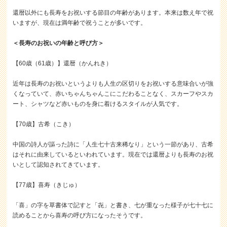
還暦以外にも長寿をお祝いする節目の年齢があります。本来は数え年で祝
いますが、現在は満年齢で祝うことが多いです。
＜長寿のお祝いの年齢と呼び方＞
【60歳（61歳）】還暦（かんれき）
近年は長寿のお祝いというよりも人生の区切りをお祝いする意味合いが強
くなっていて、赤いちゃんちゃんこにこだわることなく、スカーフやスカ
ート、シャツなど赤いものを身に着けるスタイルが人気です。
【70歳】古希（こき）
中国の詩人が謳った詩に「人生七十古来稀なり」という一節があり、古希
はそれに由来しているといわれています。現在では還暦よりも長寿のお祝
いとして認知されてきています。
【77歳】喜寿（きじゅ）
「喜」の字を草書体で記すと「㐂」と書き、七が重なった様子が七十七に
読めることから喜寿の呼び方になったそうです。