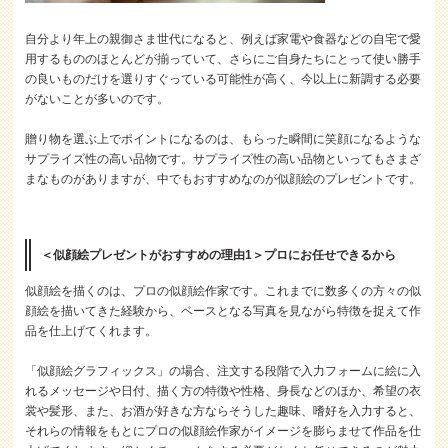
自分より年上の親御さま世代になると、例えば家電や食器などの自宅で愛
用するもののほとんどが揃っていて、さらにご自身たちにとって使い勝手
の良いものだけを選りすぐっている可能性が高く、今以上に新調する必要
がないことが多いのです。
贈り物を選ぶ上でポイントになるのは、もらった瞬間に笑顔になるような
サプライズ性の高い品物です。サプライズ性の高い品物といってもさまざ
まなものがありますが、中でもおすすめなのが似顔絵のプレゼントです。
＜似顔絵プレゼントがおすすめの理由1＞プロにお任せできるから
似顔絵を描くのは、プロの似顔絵作家です。これまでに数多くの方々の似
顔絵を描いてきた経験から、ベースとなる写真を見ながら特徴を捉えて作
品を仕上げてくれます。
「似顔絵グラフィックス」の場合、注文する段階で入力フォームに絵に入
れるメッセージや日付、描く方の特徴や性格、身長などのほか、希望の衣
裳や髪形、また、お酒が好きな方ならそうした趣味、嗜好を入力すると、
それらの情報をもとにプロの似顔絵作家がイメージを膨らませて作品を仕