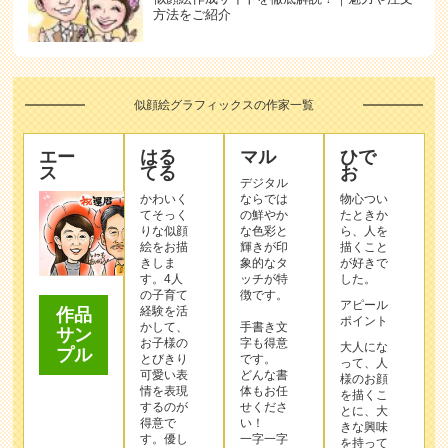
方法をご紹介
似顔絵グラフィックスの作家一覧
エー
はる
マル
ひで
ス
てる
お
デジタル
かわいく
ならでは
物心つい
てそっく
の鮮やか
たときか
りな似顔
な色彩と
ら、人を
絵をお描
輝きが印
描くこと
きしま
象的なタ
が好きで
す。4人
ッチが特
した。
の子育て
徴です。
アピール
経験を活
作品
ポイント
かして、
手書き文
サン
お子様の
字も得意
大人にな
プル
とびきり
です。
って、人
可愛い表
どんな書
様のお顔
情を表現
体もお任
を描くこ
するのが
せくださ
とに、大
得意で
い！
きな興味
す。優し
一字一字
を持って