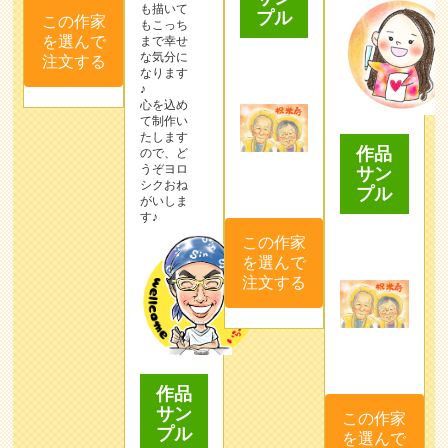
も描いて
プル
この作家
もこっち
を選んで
まで幸せ
な気分に
注文する
なります
♪
心を込め
て制作い
たします
作品
ので、ど
うぞヨロ
サン
シクおね
プル
がいしま
す♪
この作家
を選んで
注文する
作品
サン
この作家
プル
を選んで