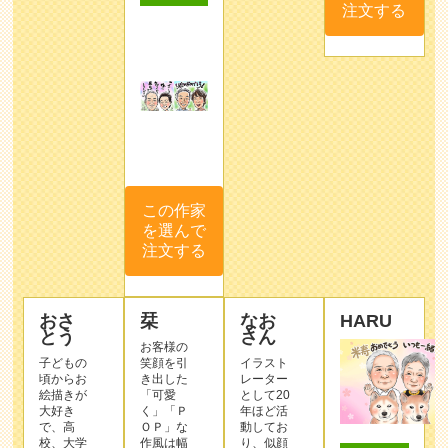
注文する
この作家
を選んで
注文する
おさ
栞
なお
HARU
とう
さん
お客様の
子どもの
笑顔を引
イラスト
頃からお
き出した
レーター
絵描きが
「可愛
として20
大好き
く」「Ｐ
年ほど活
で、高
ＯＰ」な
動してお
校、大学
作⾵は幅
り、似顔