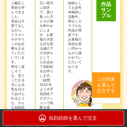
と幅広く
広い世代
絵師とし
作品
美術を学
に好評
ても近年
サン
んできま
で、受け
本格的に
プル
した。
取った⽅
活動中。
現在は子
とその場
明るくカ
育てをし
を和やか
ラフルな
ながら、
にしま
作品が得
イラスト
す。お客
意です。
やデザイ
様の⼤切
お客様の
ンのお仕
な⽇を彩
笑顔を思
事をさせ
る縁の下
い浮かべ
ていただ
の⼒持ち
ながら描
いていま
として、
かせてい
す。
⼼を込め
ただいて
明るく楽
て似顔絵
おりま
しそう
をお作り
す。
な、見て
します。
この作家
くださる
〈経歴〉
を選んで
方にも元
2010 年
気を分け
より⼤⼿
注文する
てあげら
似顔絵プ
れるよう
ロダクシ
な、そん
ョンで経
な似顔絵
験を積
になるよ
み、似顔
うに、心
絵ショッ
似顔絵師を選んで注文
作品
を込めて
プ・通
描かせて
販・出張