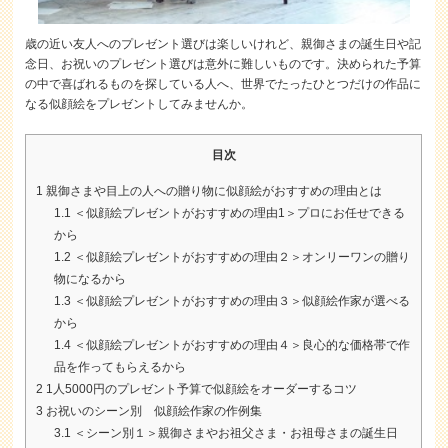
歳の近い友人へのプレゼント選びは楽しいけれど、親御さまの誕生日や記
念日、お祝いのプレゼント選びは意外に難しいものです。決められた予算
の中で喜ばれるものを探している人へ、世界でたったひとつだけの作品に
なる似顔絵をプレゼントしてみませんか。
目次
1
親御さまや目上の人への贈り物に似顔絵がおすすめの理由とは
1.1
＜似顔絵プレゼントがおすすめの理由1＞プロにお任せできる
から
1.2
＜似顔絵プレゼントがおすすめの理由２＞オンリーワンの贈り
物になるから
1.3
＜似顔絵プレゼントがおすすめの理由３＞似顔絵作家が選べる
から
1.4
＜似顔絵プレゼントがおすすめの理由４＞良心的な価格帯で作
品を作ってもらえるから
2
1人5000円のプレゼント予算で似顔絵をオーダーするコツ
3
お祝いのシーン別 似顔絵作家の作例集
3.1
＜シーン別１＞親御さまやお祖父さま・お祖母さまの誕生日