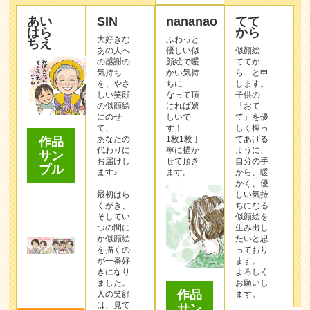
あい
SIN
nananao
てて
はら
から
大好きな
ふわっと
ちえ
あの人へ
優しい似
似顔絵
の感謝の
顔絵で暖
ててか
気持ち
かい気持
ら と申
を、やさ
ちに
します。
しい笑顔
なって頂
子供の
の似顔絵
ければ嬉
「おて
にのせ
しいで
て」を優
て、
す！
しく握っ
あなたの
1枚1枚丁
てあげる
作品
代わりに
寧に描か
ように、
サン
お届けし
せて頂き
自分の手
プル
ます♪
ます。
から、暖
かく、優
最初はら
しい気持
くがき、
ちになる
そしてい
似顔絵を
つの間に
生み出し
か似顔絵
たいと思
を描くの
っており
が一番好
ます。
きになり
よろしく
ました。
お願いし
作品
人の笑顔
ます。
は、見て
サン