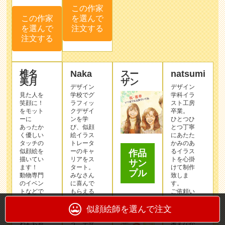
この作家
を選んで
この作家
注文する
を選んで
注文する
椎名
Naka
スー
natsumi
美月
ザン
デザイン
デザイン
見た人を
学校でグ
学科イラ
笑顔に！
ラフィッ
スト工房
をモット
クデザイ
卒業。
ーに
ンを学
ひとつひ
あったか
び、似顔
とつ丁寧
く優しい
絵イラス
にあたた
タッチの
トレータ
かみのあ
似顔絵を
ーのキャ
るイラス
作品
描いてい
リアをス
トを心掛
サン
ます！
タート。
けて制作
プル
動物専門
みなさん
致しま
のイベン
に喜んで
す。
トなどで
もらえる
ご依頼い
も描かせ
似顔絵を
ただいた
ていただ
お渡し出
方のこと
似顔絵師を選んで注文
いており
来るよ
を何より
わんちゃ
う、デザ
考えなが