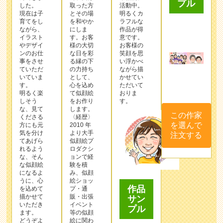
プル
した。
取った⽅
活動中。
現在は子
とその場
明るくカ
育てをし
を和やか
ラフルな
ながら、
にしま
作品が得
イラスト
す。お客
意です。
やデザイ
様の⼤切
お客様の
ンのお仕
な⽇を彩
笑顔を思
事をさせ
る縁の下
い浮かべ
ていただ
の⼒持ち
ながら描
いていま
として、
かせてい
す。
⼼を込め
ただいて
明るく楽
て似顔絵
おりま
しそう
をお作り
す。
な、見て
します。
この作家
くださる
〈経歴〉
を選んで
方にも元
2010 年
気を分け
より⼤⼿
注文する
てあげら
似顔絵プ
れるよう
ロダクシ
な、そん
ョンで経
な似顔絵
験を積
になるよ
み、似顔
うに、心
絵ショッ
作品
を込めて
プ・通
描かせて
販・出張
サン
いただき
イベント
プル
ます。
等の似顔
どうぞよ
絵に関わ