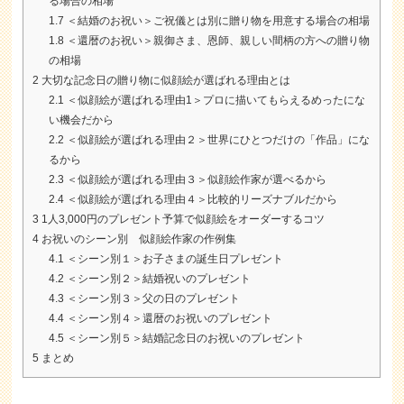
る場合の相場
1.7
＜結婚のお祝い＞ご祝儀とは別に贈り物を用意する場合の相場
1.8
＜還暦のお祝い＞親御さま、恩師、親しい間柄の方への贈り物
の相場
2
大切な記念日の贈り物に似顔絵が選ばれる理由とは
2.1
＜似顔絵が選ばれる理由1＞プロに描いてもらえるめったにな
い機会だから
2.2
＜似顔絵が選ばれる理由２＞世界にひとつだけの「作品」にな
るから
2.3
＜似顔絵が選ばれる理由３＞似顔絵作家が選べるから
2.4
＜似顔絵が選ばれる理由４＞比較的リーズナブルだから
3
1人3,000円のプレゼント予算で似顔絵をオーダーするコツ
4
お祝いのシーン別 似顔絵作家の作例集
4.1
＜シーン別１＞お子さまの誕生日プレゼント
4.2
＜シーン別２＞結婚祝いのプレゼント
4.3
＜シーン別３＞父の日のプレゼント
4.4
＜シーン別４＞還暦のお祝いのプレゼント
4.5
＜シーン別５＞結婚記念日のお祝いのプレゼント
5
まとめ