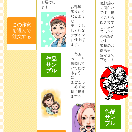
お届けし
似顔絵っ
ます。
お部屋に
て面白い
飾りたく
です。描
なるよう
くことも
な
好きです
この作家
美しくお
し、描い
を選んで
しゃれな
てもらう
デザイン
注文する
のも好き
に仕上げ
です。
ます。
皆様のお
顔も是非
「わぁ
描かせて
作品
っ！」と
下さい！
感動して
サン
いただけ
プル
るよう
に…
まごころ
こめて大
切に描き
ます☆
作品
サン
プル