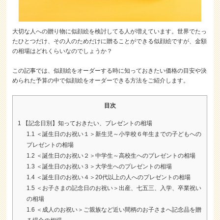
大切な人への贈り物に似顔絵を検討してる人が増えています。世界でたっ
たひとつだけ、その人のためだけに贈ることができる似顔絵ですが、金額
の相場はどれくらいなのでしょうか？
この記事では、似顔絵をオーダーする時に知っておきたい価格の目安や決
められた予算の中で似顔絵をオーダーできる方法をご紹介します。
目次
1
【記念日別】知っておきたい、プレゼントの相場
1.1
＜誕生日のお祝い１＞新生児～小学校６年生までの子どもへの
プレゼントの相場
1.2
＜誕生日のお祝い２＞中学生～高校生へのプレゼントの相場
1.3
＜誕生日のお祝い３＞大学生へのプレゼントの相場
1.4
＜誕生日のお祝い４＞20代以上の人へのプレゼントの相場
1.5
＜お子さまの記念日のお祝い＞出産、七五三、入学、卒業祝い
の相場
1.6
＜成人のお祝い＞ご親族など近い間柄のお子さまへ記念品を贈