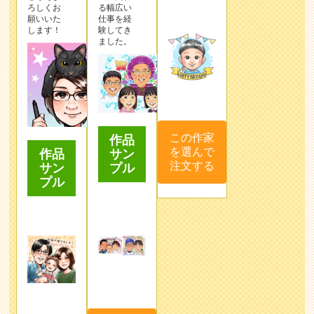
ろしくお
る幅広い
願いいた
仕事を経
します！
験してき
ました。
この作家
作品
を選んで
サン
作品
注文する
プル
サン
プル