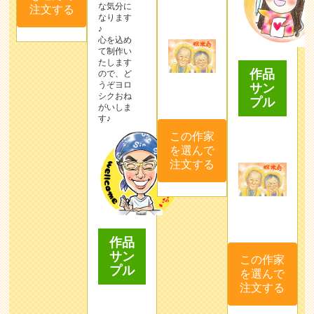
な気分に
注文する
なります
♪
心を込め
て制作い
たします
作品
ので、ど
うぞヨロ
サン
シクおね
プル
がいしま
す♪
この作家
を選んで
注文する
作品
サン
この作家
プル
を選んで
注文する