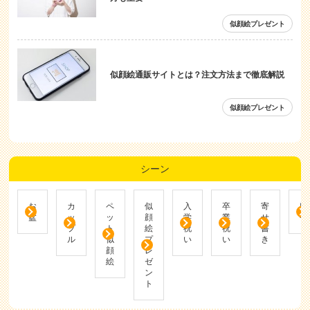
似顔絵プレゼント
似顔絵通販サイトとは？注文方法まで徹底解説
似顔絵プレゼント
シーン
お
カ
ペ
似
入
卒
寄
帰
盆
ッ
ッ
顔
学
業
せ
省
プ
ト
絵
祝
祝
書
ル
似
プ
い
い
き
顔
レ
絵
ゼ
ン
ト