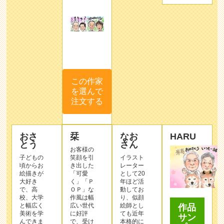
この作家
を選んで
注文する
おさ
栞
なお
HARU
とう
さん
お客様の
子どもの
笑顔を引
イラスト
頃からお
き出した
レーター
絵描きが
「可愛
として20
大好き
く」「Ｐ
年ほど活
で、高
ＯＰ」な
動してお
校、大学
作⾵は幅
り、似顔
と幅広く
広い世代
絵師とし
作品
美術を学
に好評
ても近年
サン
んできま
で、受け
本格的に