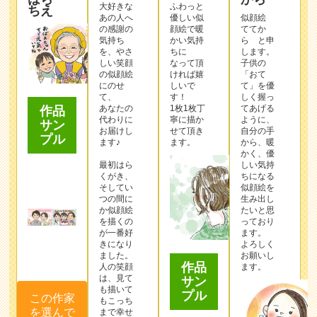
大好きな
ふわっと
ちえ
あの人へ
優しい似
似顔絵
の感謝の
顔絵で暖
ててか
気持ち
かい気持
ら と申
を、やさ
ちに
します。
しい笑顔
なって頂
子供の
の似顔絵
ければ嬉
「おて
にのせ
しいで
て」を優
て、
す！
しく握っ
あなたの
1枚1枚丁
てあげる
作品
代わりに
寧に描か
ように、
サン
お届けし
せて頂き
自分の手
プル
ます♪
ます。
から、暖
かく、優
最初はら
しい気持
くがき、
ちになる
そしてい
似顔絵を
つの間に
生み出し
か似顔絵
たいと思
を描くの
っており
が一番好
ます。
きになり
よろしく
ました。
お願いし
作品
人の笑顔
ます。
は、見て
サン
も描いて
プル
この作家
もこっち
を選んで
まで幸せ