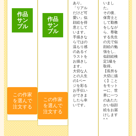
のあるイ
強をし、
ラストを
似顔絵検
お描きし
定1級を
ます。
取得。
大切な人
【長所を
との人生
大切に描
の1ペー
く】こと
この作家
ジを彩る
をモット
お手伝い
ーに、世
を選んで
ができま
界に一つ
注文する
この作家
したら幸
のあたた
を選んで
いです。
かい似顔
絵をお届
注文する
けします
^ ^
作品
サン
プル
作品