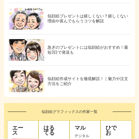
似顔絵プレゼントは嬉しくない？嬉しくない
理由や喜んでもらうコツを解説
急ぎのプレゼントには似顔絵がおすすめ！最
短3日で発送も
似顔絵作成サイトを徹底解説！｜魅力や注文
方法をご紹介
似顔絵グラフィックスの作家一覧
エー
はる
マル
ひで
ス
てる
お
デジタル