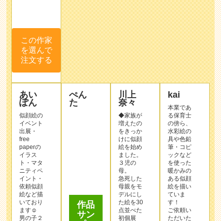
あい
ぺん
川上
kai
ぽん
た
奈々
本業であ
似顔絵の
◆家族が
る保育士
イベント
増えたの
の傍ら、
出展・
をきっか
水彩絵の
free
けに似顔
具や色鉛
paperの
絵を始め
筆・コピ
イラス
ました。
ックなど
ト・マタ
３児の
を使った
ニティペ
母。
暖かみの
作品
イント・
急死した
ある似顔
サン
依頼似顔
母親をモ
絵を描い
プル
絵など描
デルにし
ていま
いており
た絵を30
す！
ます☺︎
点並べた
ご依頼い
男の子２
初個展
ただいた
人子育て
【その時
全てのお
中の母で
はもうい
客様が笑
ございま
なかっ
顔になれ
す。
た】をア
る、そん
自分がも
スピア明
な似顔絵
らって嬉
石にて開
をお届け
しいと思
催。神戸
します！
うタッ
新聞さん