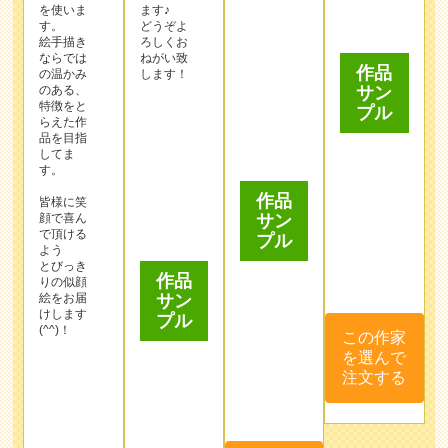
作品
す。
サン
皆様に笑
プル
顔で喜ん
で頂ける
よう
とびっき
作品
りの似顔
絵をお届
サン
けします
プル
(^^)！
この作家
を選んで
注文する
この作家
を選んで
注文する
作品
サン
プル
この作家
を選んで
注文する