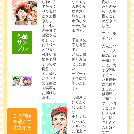
かわいく
ならでは
物心つい
てそっく
の鮮やか
たときか
りな似顔
な色彩と
ら、人を
絵をお描
輝きが印
描くこと
きしま
象的なタ
が好きで
す。4人
ッチが特
した。
の子育て
徴です。
アピール
経験を活
作品
ポイント
かして、
手書き文
サン
お子様の
字も得意
大人にな
プル
とびきり
です。
って、人
可愛い表
どんな書
様のお顔
情を表現
体もお任
を描くこ
するのが
せくださ
とに、大
得意で
い！
きな興味
す。優し
一字一字
を持って
いタッチ
丁寧に代
いる自分
の似顔絵
筆いたし
に気付き
で笑顔を
ます。
ました。
お届けし
似顔絵っ
ます。
お部屋に
て面白い
飾りたく
です。描
なるよう
くことも
な
好きです
この作家
美しくお
し、描い
を選んで
しゃれな
てもらう
デザイン
注文する
のも好き
に仕上げ
です。