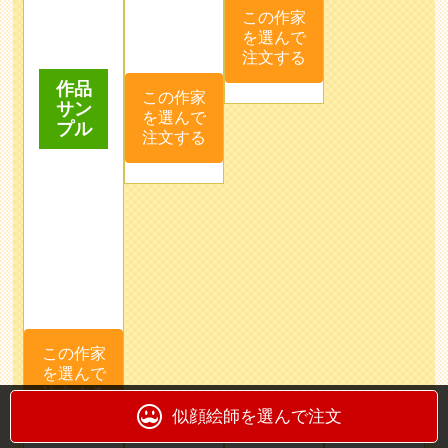
この作家
を選んで
注文する
kasumi
yukko
しー
じゃ
こ♪
にす
子育ての
間に似顔
ふんわり
お部屋に
絵制作し
暖かい"に
飾ってい
ておりま
がおえ"描
て可愛い
す！
きます^^*
似顔絵”を
くっき
いろいろ
モットー
り、はっ
な"想
に、心を
きりとし
い"を"に
込めてお
似顔絵師を選んで注文
たタッチ
がおえ"に
描きしま
が得意で
込めて、
す(^o^)