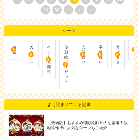
20
30
...
>
»
シーン
お
カ
ペ
似
入
卒
寄
帰
盆
ッ
ッ
顔
学
業
せ
省
プ
ト
絵
祝
祝
書
ル
似
プ
い
い
き
顔
レ
絵
ゼ
ン
ト
よく読まれている記事
【最新版】おすすめ似顔絵師10人を厳選！似
顔絵作成に人気なシーンもご紹介