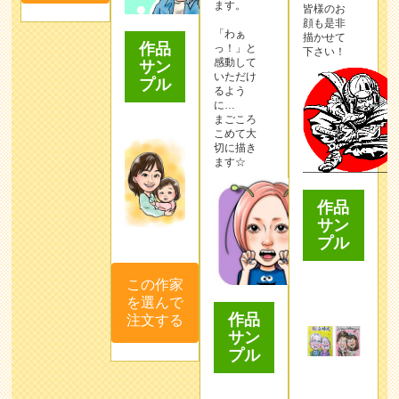
ます。
皆様のお
顔も是非
「わぁ
描かせて
作品
っ！」と
下さい！
感動して
サン
いただけ
プル
るよう
に…
まごころ
こめて大
切に描き
ます☆
作品
サン
プル
この作家
を選んで
作品
注文する
サン
プル