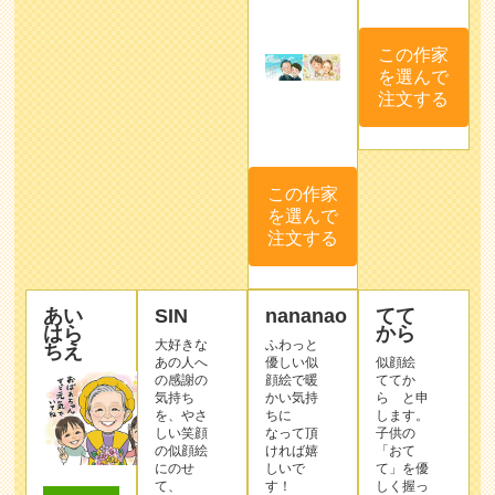
この作家
を選んで
注文する
この作家
を選んで
注文する
あい
SIN
nananao
てて
はら
から
大好きな
ふわっと
ちえ
あの人へ
優しい似
似顔絵
の感謝の
顔絵で暖
ててか
気持ち
かい気持
ら と申
を、やさ
ちに
します。
しい笑顔
なって頂
子供の
の似顔絵
ければ嬉
「おて
にのせ
しいで
て」を優
て、
す！
しく握っ