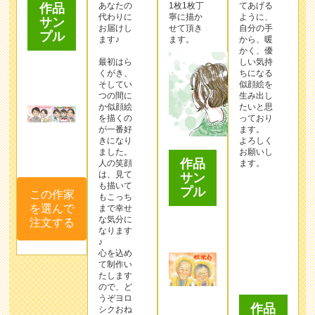
あなたの
1枚1枚丁
てあげる
作品
代わりに
寧に描か
ように、
サン
お届けし
せて頂き
自分の手
プル
ます♪
ます。
から、暖
かく、優
最初はら
しい気持
くがき、
ちになる
そしてい
似顔絵を
つの間に
生み出し
か似顔絵
たいと思
を描くの
っており
が一番好
ます。
きになり
よろしく
ました。
お願いし
作品
人の笑顔
ます。
は、見て
サン
も描いて
プル
この作家
もこっち
を選んで
まで幸せ
な気分に
注文する
なります
♪
心を込め
て制作い
たします
作品
ので、ど
うぞヨロ
サン
シクおね