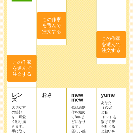
この作家
を選んで
注文する
この作家
を選んで
注文する
この作家
を選んで
注文する
レン
おさ
mew
yume
ズ
mew
あなた
大切な方
似顔絵制
（You）
の笑顔
作を始め
と私
を、可愛
て8年ほ
（me）を
く彩り描
どになり
繋げて夢
きます。
ます。
を叶える
手に取っ
優しい感
と願いを
ていただ
じで明る
込めて
いた方に
く描くよ
yumeと
も、周り
うに心が
申しま
作品
の方々に
けており
す。
サン
も笑顔が
ます。
小さい頃