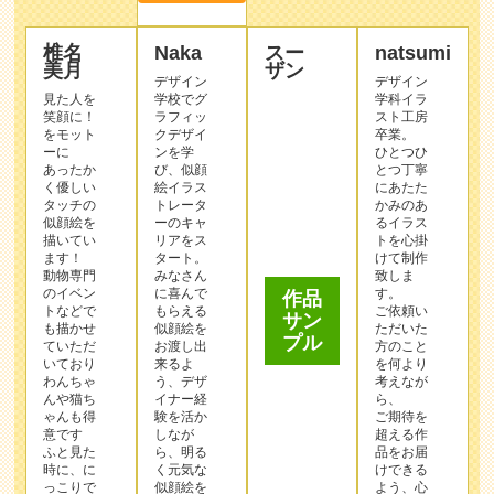
椎名
Naka
スー
natsumi
美月
ザン
デザイン
デザイン
見た人を
学校でグ
学科イラ
笑顔に！
ラフィッ
スト工房
をモット
クデザイ
卒業。
ーに
ンを学
ひとつひ
あったか
び、似顔
とつ丁寧
く優しい
絵イラス
にあたた
タッチの
トレータ
かみのあ
似顔絵を
ーのキャ
るイラス
作品
描いてい
リアをス
トを心掛
サン
ます！
タート。
けて制作
プル
動物専門
みなさん
致しま
のイベン
に喜んで
す。
トなどで
もらえる
ご依頼い
も描かせ
似顔絵を
ただいた
ていただ
お渡し出
方のこと
いており
来るよ
を何より
わんちゃ
う、デザ
考えなが
んや猫ち
イナー経
ら、
ゃんも得
験を活か
ご期待を
意です
しなが
超える作
ふと見た
ら、明る
品をお届
時に、に
く元気な
けできる
っこりで
似顔絵を
よう、心
きるよう
お描きい
を込めて
この作家
な似顔絵
たしま
制作致し
を選んで
を描けた
す。
ます。