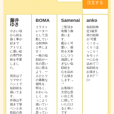
好きで
るBOMA
暖かく可
く！そっ
アトリエ
と申しま
愛い、個
くり！ほ
に通い絵
す！
性を大事
っこり！
の専門学
一枚の似
にしつつ
をモット
校を卒業
顔絵が一
強調しす
ーに心を
しまし
生の思い
ぎない似
込めて♡
た。
出に残る
顔絵を
似顔絵を
よう、一
心を込め
お描きし
現在はフ
人ひとり
てお描き
ます(* 'ᵕ'
リマやイ
の素敵な
します. ｡.
)☆
ベントで
個性を、
: *
似顔絵を
明るく、
お客様の
描いてま
かわいら
大切な思
す。
しく、か
い出と共
作画は手
っこよく
に残して
描きで筆
描いてい
いただけ
ペンと水
きたいと
ると幸い
彩絵の具
思ってい
です
を使いま
ます♪
す。
どうぞよ
絵手描き
ろしくお
ならでは
ねがい致
作品
の温かみ
します！
のある、
サン
特徴をと
プル
らえた作
品を目指
してま