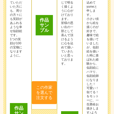
プル
あふれる
皆様の思
から絵を
ような幸
い出の一
描くのが
せ似顔絵
部として
好きで、
です。
喜んで頂
趣味で絵
1つの笑
けるよう
を描いて
顔が100
に心を込
いました
の宝物に
めて描い
が、似顔
なります
ていきた
絵を描い
ように。
いと思っ
た時に喜
ておりま
ばれた経
す。
験から、
似顔絵に
ハマり、
似顔絵師
この作家
になりま
した！
を選んで
可愛い！
注文する
似てる！
をモット
作品
作品
ーに、一
生懸命お
サン
サン
描きしま
プル
プル
す♪よろ
しくお願
い致しま
す。