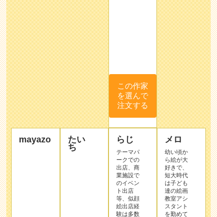
この作家
を選んで
注文する
mayazo
たい
らじ
メロ
ち
テーマパ
幼い頃か
ークでの
ら絵が大
出店、商
好きで、
業施設で
短大時代
のイベン
は子ども
ト出店
達の絵画
等、似顔
教室アシ
絵出店経
スタント
験は多数
を勤めて
あり。
いまし
作品
「リアル
た。
サン
だけど可
その後、
プル
愛い」似
保育士と
作品
顔絵を得
して勤務
サン
意として
をしなが
プル
います。
ら、尊敬
手描きな
する先生
らではの
の元で似
温もり感
顔絵の勉