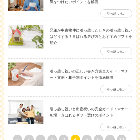
気をつけたいポイントを解説
引っ越し祝い
兄弟が中古物件に引っ越したときの引っ越し祝い
はどうする？喜ばれる選び方とおすすめギフトを
紹介
引っ越し祝い
引っ越し祝いの正しい書き方完全ガイド！マナ
ー・文例・相手別ポイントを徹底解説
引っ越し祝い
引っ越し祝いと出産祝いの完全ガイド！マナー・
相場・喜ばれるギフト選びのポイント
引っ越し祝い
«
<
...
2
3
4
5
6
...
10