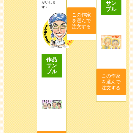
プル
がいしま
す♪
この作家
を選んで
注文する
作品
サン
この作家
プル
を選んで
注文する