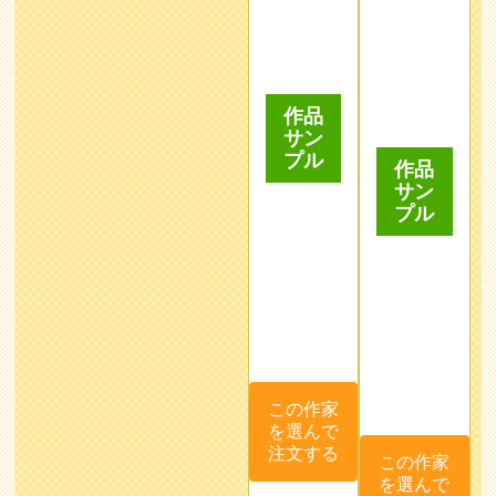
サン
プル
この作家
を選んで
注文する
この作家
を選んで
注文する
藤井
BOMA
Samenai
anko
ゆき
イラスト
ご覧頂き
似顔絵検
小さい頃
レーター
有難う御
定1級所
から絵を
として活
座いま
持の絵師
描く事が
動してい
す。
が 可愛