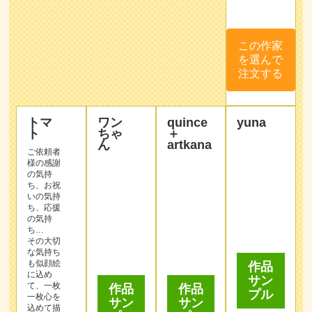
トマ
ワン
quince
yuna
ト
ちゃ
＋
ん
artkana
ご依頼者
様の感謝
の気持
ち、お祝
いの気持
ち、応援
の気持
ち…
その大切
作品
作品
な気持ち
サン
サン
も似顔絵
作品
プル
に込め
プル
サン
て、一枚
プル
一枚心を
込めて描
かせてい
ただいて
おりま
す。