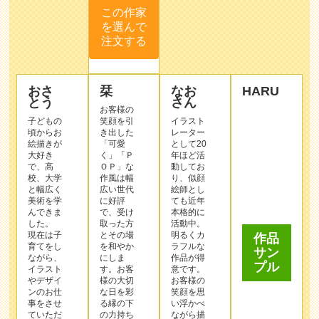
この作家
を選んで
注文する
おさ
栞
なお
HARU
とう
さん
お客様の
子どもの
笑顔を引
イラスト
頃からお
き出した
レーター
絵描きが
「可愛
として20
大好き
く」「Ｐ
年ほど活
で、高
ＯＰ」な
動してお
校、大学
作⾵は幅
り、似顔
と幅広く
広い世代
絵師とし
作品
美術を学
に好評
ても近年
サン
んできま
で、受け
本格的に
プル
した。
取った⽅
活動中。
現在は子
とその場
明るくカ
育てをし
を和やか
ラフルな
ながら、
にしま
作品が得
イラスト
す。お客
意です。
やデザイ
様の⼤切
お客様の
ンのお仕
な⽇を彩
笑顔を思
事をさせ
る縁の下
い浮かべ
ていただ
の⼒持ち
ながら描