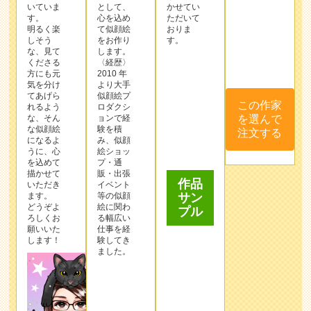
いていま
として、
かせてい
す。
⼼を込め
ただいて
明るく楽
て似顔絵
おりま
しそう
をお作り
す。
な、見て
します。
この作家
くださる
〈経歴〉
を選んで
方にも元
2010 年
気を分け
より⼤⼿
注文する
てあげら
似顔絵プ
れるよう
ロダクシ
な、そん
ョンで経
な似顔絵
験を積
になるよ
み、似顔
うに、心
絵ショッ
作品
を込めて
プ・通
描かせて
販・出張
サン
いただき
イベント
プル
ます。
等の似顔
どうぞよ
絵に関わ
ろしくお
る幅広い
願いいた
仕事を経
します！
験してき
ました。