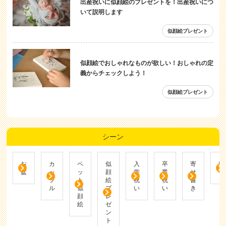
出産祝いに似顔絵のプレゼントを！出産祝いにつ
いて説明します
似顔絵プレゼント
似顔絵でおしゃれなものが欲しい！おしゃれの定
義からチェックしよう！
似顔絵プレゼント
シーン
お
カ
ペ
似
入
卒
寄
帰
盆
ッ
ッ
顔
学
業
せ
省
プ
ト
絵
祝
祝
書
ル
似
プ
い
い
き
顔
レ
絵
ゼ
ン
ト