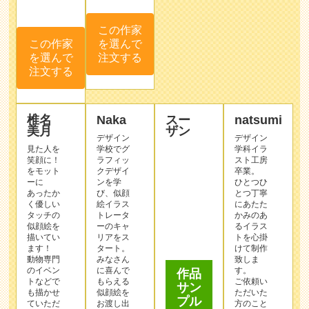
この作家
を選んで
この作家
注文する
を選んで
注文する
椎名
Naka
スー
natsumi
美月
ザン
デザイン
デザイン
見た人を
学校でグ
学科イラ
笑顔に！
ラフィッ
スト工房
をモット
クデザイ
卒業。
ーに
ンを学
ひとつひ
あったか
び、似顔
とつ丁寧
く優しい
絵イラス
にあたた
タッチの
トレータ
かみのあ
似顔絵を
ーのキャ
るイラス
作品
描いてい
リアをス
トを心掛
サン
ます！
タート。
けて制作
プル
動物専門
みなさん
致しま
のイベン
に喜んで
す。
トなどで
もらえる
ご依頼い
も描かせ
似顔絵を
ただいた
ていただ
お渡し出
方のこと