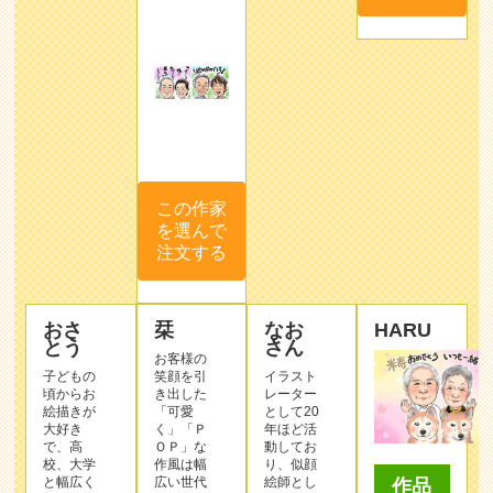
この作家
を選んで
注文する
おさ
栞
なお
HARU
とう
さん
お客様の
子どもの
笑顔を引
イラスト
頃からお
き出した
レーター
絵描きが
「可愛
として20
大好き
く」「Ｐ
年ほど活
で、高
ＯＰ」な
動してお
校、大学
作⾵は幅
り、似顔
と幅広く
広い世代
絵師とし
作品