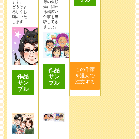
ます。
等の似顔
どうぞよ
絵に関わ
ろしくお
る幅広い
願いいた
仕事を経
します！
験してき
ました。
この作家
作品
を選んで
サン
作品
注文する
プル
サン
プル