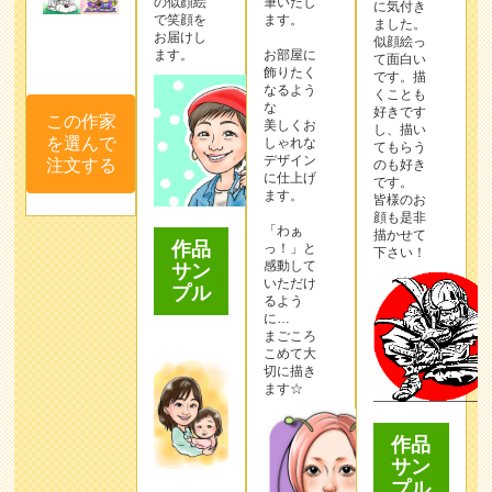
の似顔絵
筆いたし
に気付き
で笑顔を
ます。
ました。
お届けし
似顔絵っ
ます。
お部屋に
て面白い
飾りたく
です。描
なるよう
くことも
な
好きです
この作家
美しくお
し、描い
を選んで
しゃれな
てもらう
デザイン
注文する
のも好き
に仕上げ
です。
ます。
皆様のお
顔も是非
「わぁ
描かせて
作品
っ！」と
下さい！
感動して
サン
いただけ
プル
るよう
に…
まごころ
こめて大
切に描き
ます☆
作品
サン
プル