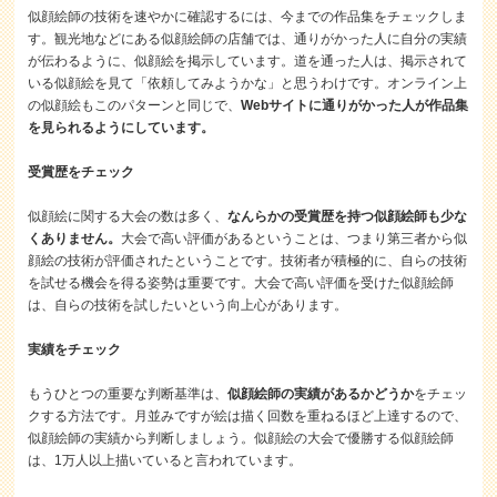
似顔絵師の技術を速やかに確認するには、今までの作品集をチェックしま
す。観光地などにある似顔絵師の店舗では、通りがかった人に自分の実績
が伝わるように、似顔絵を掲示しています。道を通った人は、掲示されて
いる似顔絵を見て「依頼してみようかな」と思うわけです。オンライン上
の似顔絵もこのパターンと同じで、
Webサイトに通りがかった人が作品集
を見られるようにしています。
受賞歴をチェック
似顔絵に関する大会の数は多く、
なんらかの受賞歴を持つ似顔絵師も少な
くありません。
大会で高い評価があるということは、つまり第三者から似
顔絵の技術が評価されたということです。技術者が積極的に、自らの技術
を試せる機会を得る姿勢は重要です。大会で高い評価を受けた似顔絵師
は、自らの技術を試したいという向上心があります。
実績をチェック
もうひとつの重要な判断基準は、
似顔絵師の実績があるかどうか
をチェッ
クする方法です。月並みですが絵は描く回数を重ねるほど上達するので、
似顔絵師の実績から判断しましょう。似顔絵の大会で優勝する似顔絵師
は、1万人以上描いていると言われています。