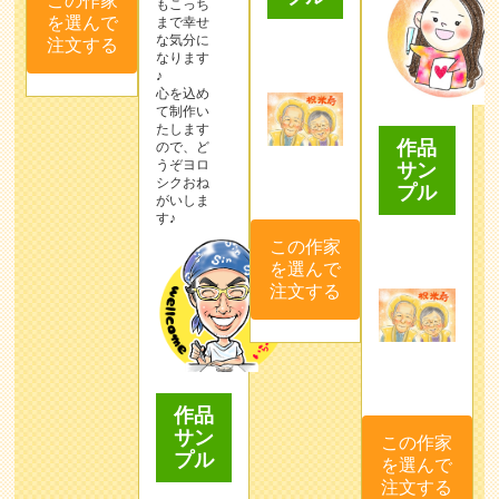
この作家
もこっち
を選んで
まで幸せ
な気分に
注文する
なります
♪
心を込め
て制作い
たします
作品
ので、ど
うぞヨロ
サン
シクおね
プル
がいしま
す♪
この作家
を選んで
注文する
作品
サン
この作家
プル
を選んで
注文する