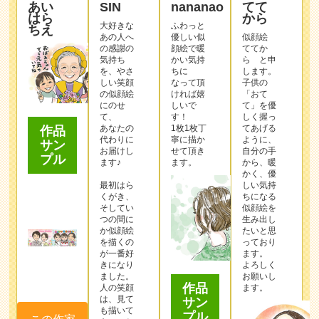
あい
SIN
nananao
てて
はら
から
大好きな
ふわっと
ちえ
あの人へ
優しい似
似顔絵
の感謝の
顔絵で暖
ててか
気持ち
かい気持
ら と申
を、やさ
ちに
します。
しい笑顔
なって頂
子供の
の似顔絵
ければ嬉
「おて
にのせ
しいで
て」を優
て、
す！
しく握っ
あなたの
1枚1枚丁
てあげる
作品
代わりに
寧に描か
ように、
サン
お届けし
せて頂き
自分の手
プル
ます♪
ます。
から、暖
かく、優
最初はら
しい気持
くがき、
ちになる
そしてい
似顔絵を
つの間に
生み出し
か似顔絵
たいと思
を描くの
っており
が一番好
ます。
きになり
よろしく
ました。
お願いし
作品
人の笑顔
ます。
は、見て
サン
も描いて
プル