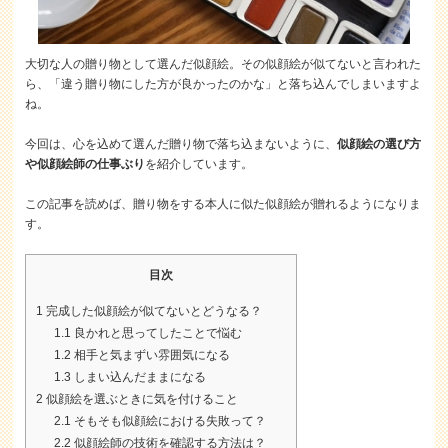
大切な人の贈り物として選んだ似顔絵。その似顔絵が似てないと言われた
ら、「違う贈り物にした方が良かったのかな」と落ち込んでしまいますよ
ね。
今回は、心を込めて選んだ贈り物で落ち込まないように、
似顔絵の選び方
や似顔絵師の仕事ぶり
を紹介しています。
この記事を読めば、贈り物をする本人に似た似顔絵が贈れるようになりま
す。
目次
1
完成した似顔絵が似てないとどうなる？
1.1
良かれと思ってしたことで悩む
1.2
相手と気まずい雰囲気になる
1.3
しまい込んだままになる
2
似顔絵を選ぶときに気を付けること
2.1
そもそも似顔絵における失敗って？
2.2
似顔絵師の技術を確認する方法は？