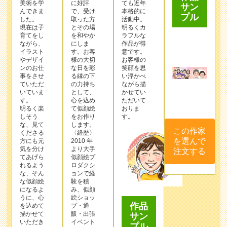
美術を学
に好評
ても近年
サン
んできま
で、受け
本格的に
プル
した。
取った⽅
活動中。
現在は子
とその場
明るくカ
育てをし
を和やか
ラフルな
ながら、
にしま
作品が得
イラスト
す。お客
意です。
やデザイ
様の⼤切
お客様の
ンのお仕
な⽇を彩
笑顔を思
事をさせ
る縁の下
い浮かべ
ていただ
の⼒持ち
ながら描
いていま
として、
かせてい
す。
⼼を込め
ただいて
明るく楽
て似顔絵
おりま
しそう
をお作り
す。
な、見て
します。
この作家
くださる
〈経歴〉
を選んで
方にも元
2010 年
気を分け
より⼤⼿
注文する
てあげら
似顔絵プ
れるよう
ロダクシ
な、そん
ョンで経
な似顔絵
験を積
になるよ
み、似顔
うに、心
絵ショッ
作品
を込めて
プ・通
描かせて
販・出張
サン
いただき
イベント
プル