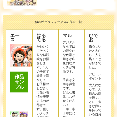
似顔絵グラフィックスの作家一覧
エー
はる
マル
ひで
ス
てる
お
デジタル
かわいく
ならでは
物心つい
てそっく
の鮮やか
たときか
りな似顔
な色彩と
ら、人を
絵をお描
輝きが印
描くこと
きしま
象的なタ
が好きで
す。4人
ッチが特
した。
の子育て
徴です。
アピール
経験を活
作品
ポイント
かして、
手書き文
サン
お子様の
字も得意
大人にな
プル
とびきり
です。
って、人
可愛い表
どんな書
様のお顔
情を表現
体もお任
を描くこ
するのが
せくださ
とに、大
得意で
い！
きな興味
す。優し
一字一字
を持って
いタッチ
丁寧に代
いる自分