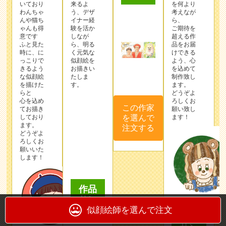
いており
来るよ
を何より
わんちゃ
う、デザ
考えなが
んや猫ち
イナー経
ら、
ゃんも得
験を活か
ご期待を
意です
しなが
超える作
ふと見た
ら、明る
品をお届
時に、に
く元気な
けできる
っこりで
似顔絵を
よう、心
きるよう
お描きい
を込めて
この作家
な似顔絵
たしま
制作致し
を選んで
を描けた
す。
ます。
らと
どうぞよ
注文する
心を込め
ろしくお
てお描き
願い致し
しており
ます！
ます。
どうぞよ
ろしくお
願いいた
します！
作品
サン
プル
似顔絵師を選んで注文
作品