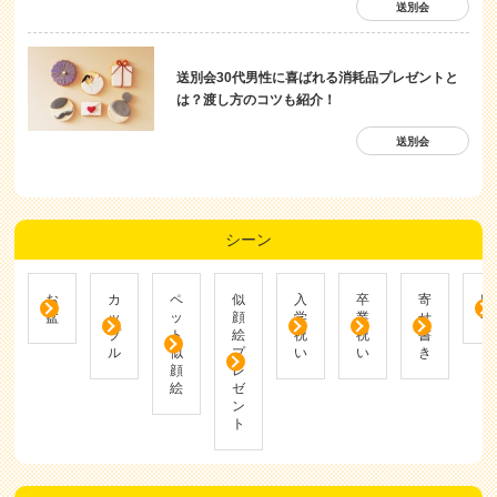
送別会
送別会30代男性に喜ばれる消耗品プレゼントと
は？渡し方のコツも紹介！
送別会
シーン
お
カ
ペ
似
入
卒
寄
帰
盆
ッ
ッ
顔
学
業
せ
省
プ
ト
絵
祝
祝
書
ル
似
プ
い
い
き
顔
レ
絵
ゼ
ン
ト