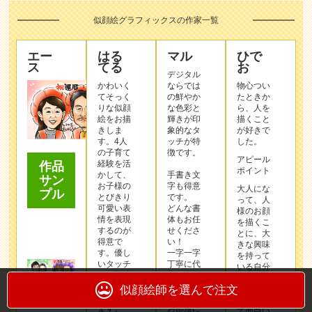
似顔絵グラフィックスの作家一覧
エー
はる
マル
ひで
ス
てる
お
デジタル
かわいく
ならでは
物心つい
てそっく
の鮮やか
たときか
りな似顔
な色彩と
ら、人を
絵をお描
輝きが印
描くこと
きしま
象的なタ
が好きで
す。4人
ッチが特
した。
の子育て
徴です。
アピール
経験を活
作品
ポイント
かして、
手書き文
サン
お子様の
字も得意
大人にな
プル
とびきり
です。
って、人
可愛い表
どんな書
様のお顔
情を表現
体もお任
を描くこ
するのが
せくださ
とに、大
得意で
い！
きな興味
す。優し
一字一字
を持って
いタッチ
丁寧に代
いる自分
の似顔絵
筆いたし
に気付き
で笑顔を
ます。
似顔絵師を選んで注文
ました。
お届けし
似顔絵っ
ます。
お部屋に
て面白い