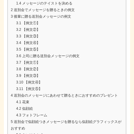
1.4
メッセージのテイストを決める
2
送別会でメッセージを贈るときの例文
3
後輩に贈る送別会メッセージの例文
3.1
【例文①】
3.2
【例文②】
3.3
【例文③】
3.4
【例文④】
3.5
【例文⑤】
3.6
上司に贈る送別会メッセージの例文
3.7
【例文①】
3.8
【例文②】
3.9
【例文③】
3.10
【例文④】
3.11
【例文⑤】
4
送別会のメッセージにあわせて贈るときにおすすめのプレゼント
4.1
花束
4.2
似顔絵
4.3
フォトフレーム
5
送別会で似顔絵つきメッセージを贈るなら似顔絵グラフィックスが
おすすめ