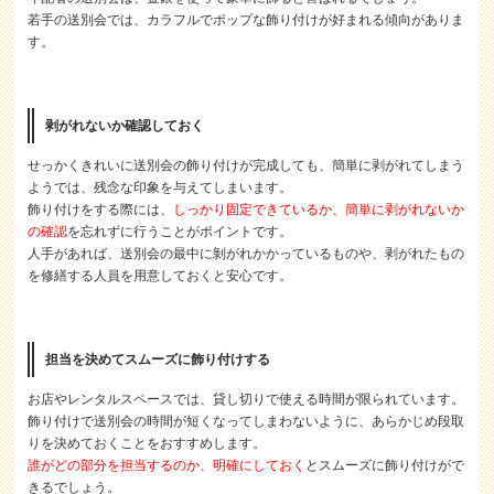
若手の送別会では、カラフルでポップな飾り付けが好まれる傾向がありま
す。
剥がれないか確認しておく
せっかくきれいに送別会の飾り付けが完成しても、簡単に剥がれてしまう
ようでは、残念な印象を与えてしまいます。
飾り付けをする際には、
しっかり固定できているか、簡単に剥がれないか
の確認
を忘れずに行うことがポイントです。
人手があれば、送別会の最中に剝がれかかっているものや、剥がれたもの
を修繕する人員を用意しておくと安心です。
担当を決めてスムーズに飾り付けする
お店やレンタルスペースでは、貸し切りで使える時間が限られています。
飾り付けで送別会の時間が短くなってしまわないように、あらかじめ段取
りを決めておくことをおすすめします。
誰がどの部分を担当するのか、明確にしておく
とスムーズに飾り付けがで
きるでしょう。