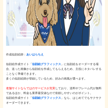
作成似顔絵師：
あいはらちえ
似顔絵作成サイト「
似顔絵グラフィックス
」に似顔絵をオーダーする場
合、送った画像から似顔絵を作成してもらえるため、主役にネタバレする
ことなく準備できます。
多くの似顔絵師が登録しているため、好みの画風が選べます。
老舗サイトならではのサービスが充実
しており、送料やフレーム代が無料
であるほか、料金も業界最安値なので依頼しやすいのがポイント。
似顔絵作成サイト「
似顔絵グラフィックス
」なら、はじめてでもサクサク
オーダーできます。