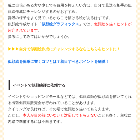
腕に自信がある方や少しでも費用を抑えたい方は、自分で見送る相手の似
顔絵作成にチャレンジするのがおすすめ。
普段の様子をよく見ているからこそ描ける絵があるはずです。
似顔絵作成サイト「
似顔絵グラフィックス
」では、
似顔絵を描くヒントが
紹介されています
。
参考にしてみてはいかがでしょうか。
▶▶▶自分で似顔絵作成にチャレンジするならこちらをヒントに！
似顔絵を簡単に書くコツとは？着目すべきポイントを解説！
イベントで似顔絵師に依頼する
イベントやショッピングモールなどでは、似顔絵師が似顔絵を描いてくれ
る出張似顔絵販売会が行われていることがあります。
タイミングが良ければ、その場で似顔絵を描いてもらえます。
ただし、
本人が目の前にいないと対応してもらえない
ことも多く、主役に
内緒で準備するには不向きです。