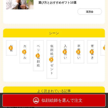
選び方とおすすめギフト10選
送別会
シーン
お
カ
ペ
似
入
卒
寄
帰
盆
ッ
ッ
顔
学
業
せ
省
プ
ト
絵
祝
祝
書
ル
似
プ
い
い
き
顔
レ
絵
ゼ
ン
ト
よく読まれている記事
似顔絵師を選んで注文
【最新版】おすすめ似顔絵師10人を厳選！似