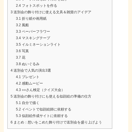
2.4
フォトスポットを作る
3
送別会の飾り付けに使える文具＆雑貨のアイデア
3.1
折り紙や画用紙
3.2
風船
3.3
ペーパーフラワー
3.4
マスキングテープ
3.5
イルミネーションライト
3.6
写真
3.7
花
3.8
ぬいぐるみ
4
送別会で人気の演出3選
4.1
プレゼント
4.2
感動ムービー
4.3
○○さん検定（クイズ大会）
5
送別会の飾り付けにも使える似顔絵の準備の仕方
5.1
自分で描く
5.2
イベントで似顔絵師に依頼する
5.3
似顔絵作成サイトに依頼する
6
まとめ：想いをこめた飾り付けで送別会を盛り上げよう