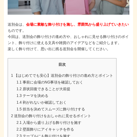
送別会は、
会場に素敵な飾り付けを施し、雰囲気から盛り上げていきたい
ものです。
今回は、送別会の飾り付けの進め方や、おしゃれに見せる飾り付けのポイ
ント、飾り付けに使える文具や雑貨のアイデアなどをご紹介します。
楽しく飾り付けて、思い出に残る送別会を開催してください。
目次
1
【はじめてでも安心】送別会の飾り付けの進め方とポイント
1.1
事前に会場のNG事項を確認しておく
1.2
原状回復できることが大前提
1.3
テーマを決める
1.4
剥がれないか確認しておく
1.5
担当を決めてスムーズに飾り付けする
2
送別会の飾り付けをおしゃれに見せるポイント
2.1
入場から盛り上げる飾り付けを施す
2.2
壁面飾りにアイキャッチを作る
2.3
テーブルにも飾り付けを施す