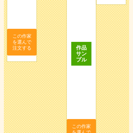
この作家
を選んで
作品
注文する
サン
プル
この作家
を選んで
注文する
mayazo
たい
らじ
メロ