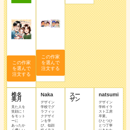
この作家
を選んで
この作家
注文する
を選んで
注文する
椎名
Naka
スー
natsumi
美月
ザン
デザイン
デザイン
見た人を
学校でグ
学科イラ
笑顔に！
ラフィッ
スト工房
をモット
クデザイ
卒業。
ーに
ンを学
ひとつひ
あったか
び、似顔
とつ丁寧