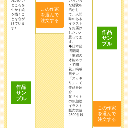
とを心が
味のある
作品
けていま
イラスト
す♪
をお届け
サン
したいと
プル
思ってま
す。
◆日本経
済新聞
「主婦の
才能ネッ
トで開
花」掲載
日テレ
作品
「スッキ
リ」にて
サン
作品を紹
プル
介
某サイト
この作家
の似顔絵
を選んで
イラスト
販売実績
注文する
2500件以