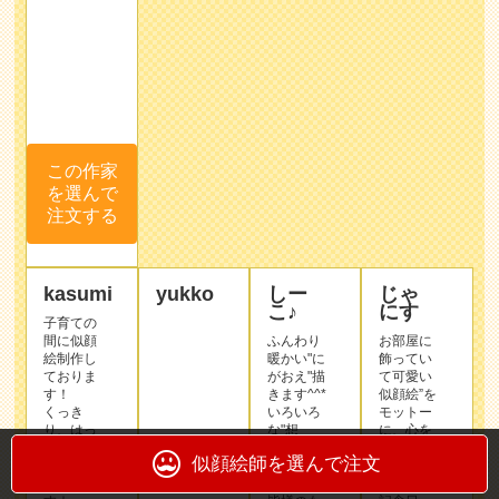
この作家
を選んで
注文する
kasumi
yukko
しー
じゃ
こ♪
にす
子育ての
間に似顔
ふんわり
お部屋に
絵制作し
暖かい"に
飾ってい
作品
ておりま
がおえ"描
て可愛い
サン
す！
きます^^*
似顔絵”を
くっき
プル
いろいろ
モットー
り、はっ
な"想
に、心を
きりとし
い"を"に
込めてお
たタッチ
がおえ"に
描きしま
が得意で
込めて、
す(^o^)
す☆
皆様のも
記念日、
記念日、
とにお届
ウェルカ
還暦、ペ
けできた
ムボー
ット、ウ
らと思い
ド、プレ
ェディン
ます(﹡
ゼントな
グ、ご要
ˆ﹀ˆ﹡)
どにいか
望に
がでしょ
お応えし
集合写真
うか♪
似顔絵師を選んで注文
明るく、
がなくて
皆様から
もらった
も、"にが
のリクエ
この作家