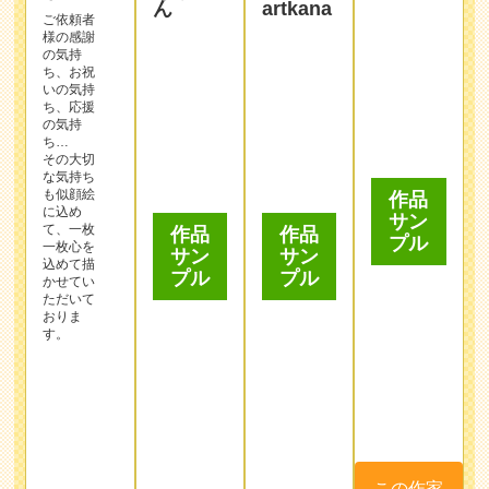
様の感謝
の気持
ち、お祝
いの気持
ち、応援
の気持
ち…
その大切
作品
作品
な気持ち
サン
サン
も似顔絵
作品
プル
に込め
プル
サン
て、一枚
プル
一枚心を
込めて描
かせてい
ただいて
おりま
す。
この作家
この作家
を選んで
を選んで
この作家
注文する
注文する
を選んで