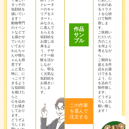
く優しい
絵イラス
にあたた
タッチの
トレータ
かみのあ
似顔絵を
ーのキャ
るイラス
作品
描いてい
リアをス
トを心掛
サン
ます！
タート。
けて制作
プル
動物専門
みなさん
致しま
のイベン
に喜んで
す。
トなどで
もらえる
ご依頼い
も描かせ
似顔絵を
ただいた
ていただ
お渡し出
方のこと
いており
来るよ
を何より
わんちゃ
う、デザ
考えなが
んや猫ち
イナー経
ら、
ゃんも得
験を活か
ご期待を
意です
しなが
超える作
ふと見た
ら、明る
品をお届
時に、に
く元気な
けできる
っこりで
似顔絵を
よう、心
きるよう
お描きい
を込めて
この作家
な似顔絵
たしま
制作致し
を選んで
を描けた
す。
ます。
らと
どうぞよ
注文する
心を込め
ろしくお
てお描き
願い致し
しており
ます！
ます。
どうぞよ
ろしくお