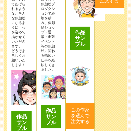
注文する
てあげら
似顔絵プ
れるよう
ロダクシ
な、そん
ョンで経
な似顔絵
験を積
になるよ
み、似顔
うに、心
絵ショッ
作品
を込めて
プ・通
描かせて
販・出張
サン
いただき
イベント
プル
ます。
等の似顔
どうぞよ
絵に関わ
ろしくお
る幅広い
願いいた
仕事を経
します！
験してき
ました。
この作家
作品
を選んで
サン
作品
注文する
プル
サン
プル