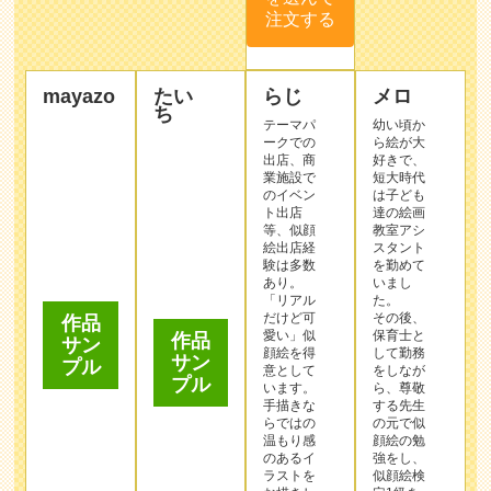
ち
テーマパ
幼い頃か
ークでの
ら絵が大
出店、商
好きで、
業施設で
短大時代
のイベン
は子ども
ト出店
達の絵画
等、似顔
教室アシ
絵出店経
スタント
験は多数
を勤めて
あり。
いまし
作品
「リアル
た。
サン
だけど可
その後、
プル
愛い」似
保育士と
作品
顔絵を得
して勤務
サン
意として
をしなが
プル
います。
ら、尊敬
手描きな
する先生
らではの
の元で似
温もり感
顔絵の勉
のあるイ
強をし、
ラストを
似顔絵検
お描きし
定1級を
ます。
取得。
大切な人
【長所を
との人生
大切に描
の1ペー
く】こと
この作家
ジを彩る
をモット