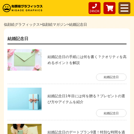
24hOK
似顔絵グラフィックス
>
似顔絵マガジン
>
結婚記念日
結婚記念日
結婚記念日の手紙には何を書く？クオリティを高
めるポイントを解説
結婚記念日
結婚記念日1年目には何を贈る？プレゼントの選
び方やアイテムを紹介
結婚記念日
結婚記念日のデートプラン9選！特別な時間を過