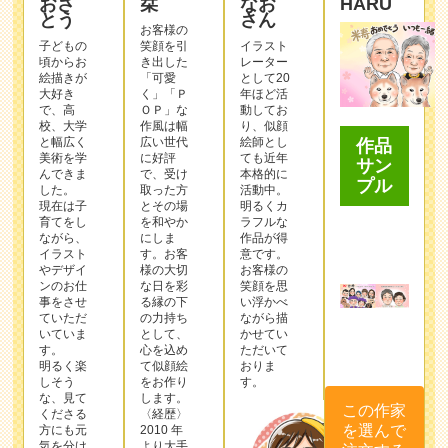
おさ
栞
なお
HARU
とう
さん
お客様の
子どもの
笑顔を引
イラスト
頃からお
き出した
レーター
絵描きが
「可愛
として20
大好き
く」「Ｐ
年ほど活
で、高
ＯＰ」な
動してお
校、大学
作⾵は幅
り、似顔
と幅広く
広い世代
絵師とし
作品
美術を学
に好評
ても近年
サン
んできま
で、受け
本格的に
プル
した。
取った⽅
活動中。
現在は子
とその場
明るくカ
育てをし
を和やか
ラフルな
ながら、
にしま
作品が得
イラスト
す。お客
意です。
やデザイ
様の⼤切
お客様の
ンのお仕
な⽇を彩
笑顔を思
事をさせ
る縁の下
い浮かべ
ていただ
の⼒持ち
ながら描
いていま
として、
かせてい
す。
⼼を込め
ただいて
明るく楽
て似顔絵
おりま
しそう
をお作り
す。
な、見て
します。
この作家
くださる
〈経歴〉
を選んで
方にも元
2010 年
気を分け
より⼤⼿