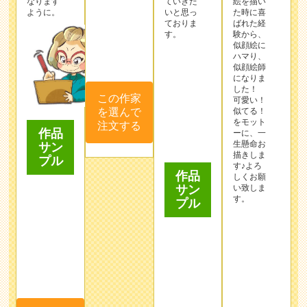
なります
ていきた
絵を描い
ように。
いと思っ
た時に喜
ておりま
ばれた経
す。
験から、
似顔絵に
ハマり、
似顔絵師
この作家
になりま
した！
を選んで
可愛い！
注文する
似てる！
をモット
作品
作品
ーに、一
生懸命お
サン
サン
描きしま
プル
プル
す♪よろ
しくお願
い致しま
す。