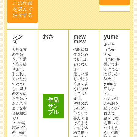
この作家
を選んで
注文する
レン
おさ
mew
yume
ズ
mew
あなた
大切な方
似顔絵制
（You）
の笑顔
作を始め
と私
を、可愛
て8年ほ
（me）を
く彩り描
どになり
繋げて夢
きます。
ます。
を叶える
手に取っ
優しい感
と願いを
ていただ
じで明る
込めて
いた方に
く描くよ
yumeと
も、周り
うに心が
申しま
作品
の方々に
けており
す。
サン
も笑顔が
ます。
小さい頃
プル
あふれる
皆様の思
から絵を
ような幸
い出の一
描くのが
せ似顔絵
部として
好きで、
です。
喜んで頂
趣味で絵
1つの笑
けるよう
を描いて
顔が100
に心を込
いました
の宝物に
めて描い
が、似顔