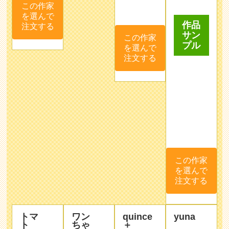
この作家
この作家
作品
を選んで
を選んで
サン
注文する
注文する
プル
この作家
を選んで
注文する
トマ
ワン
quince
yuna
ト
ちゃ
＋
ん
artkana
ご依頼者