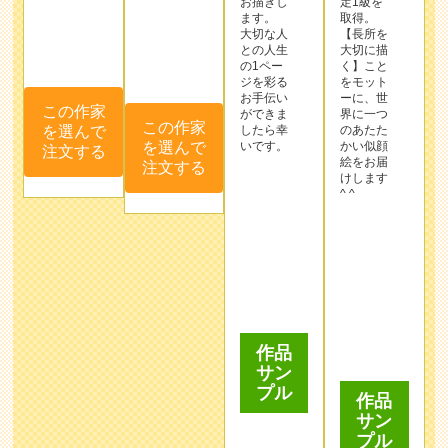
お手伝い
ーに、世
を選んで
ができま
界に一つ
注文する
この作家
したら幸
のあたた
を選んで
いです。
かい似顔
絵をお届
注文する
けします
^ ^
作品
サン
作品
プル
サン
プル