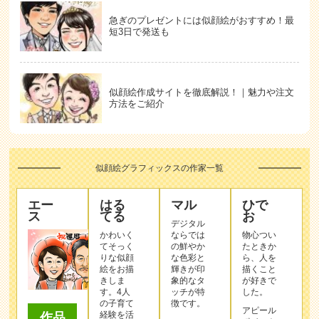
急ぎのプレゼントには似顔絵がおすすめ！最
短3日で発送も
似顔絵作成サイトを徹底解説！｜魅力や注文
方法をご紹介
似顔絵グラフィックスの作家一覧
エー
はる
マル
ひで
ス
てる
お
デジタル
かわいく
ならでは
物心つい
てそっく
の鮮やか
たときか
りな似顔
な色彩と
ら、人を
絵をお描
輝きが印
描くこと
きしま
象的なタ
が好きで
す。4人
ッチが特
した。
の子育て
徴です。
アピール
経験を活
作品