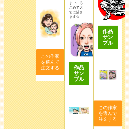
まごころ
こめて大
切に描き
ます☆
作品
サン
プル
この作家
を選んで
作品
注文する
サン
プル
この作家
を選んで
注文する