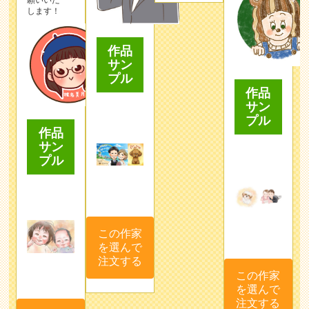
願いいた
します！
作品
サン
プル
作品
サン
プル
作品
サン
プル
この作家
を選んで
注文する
この作家
を選んで
注文する