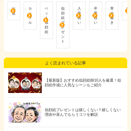
お
カ
ペ
似
入
卒
寄
帰
盆
ッ
ッ
顔
学
業
せ
省
プ
ト
絵
祝
祝
書
ル
似
プ
い
い
き
顔
レ
絵
ゼ
ン
ト
よく読まれている記事
【最新版】おすすめ似顔絵師10人を厳選！似
顔絵作成に人気なシーンもご紹介
似顔絵プレゼントは嬉しくない？嬉しくない
理由や喜んでもらうコツを解説