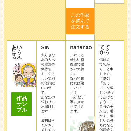
この作家
を選んで
注文する
あい
SIN
nananao
てて
はら
から
大好きな
ふわっと
ちえ
あの人へ
優しい似
似顔絵
の感謝の
顔絵で暖
ててか
気持ち
かい気持
ら と申
を、やさ
ちに
します。
しい笑顔
なって頂
子供の
の似顔絵
ければ嬉
「おて
にのせ
しいで
て」を優
て、
す！
しく握っ
あなたの
1枚1枚丁
てあげる
作品
代わりに
寧に描か
ように、
サン
お届けし
せて頂き
自分の手
プル
ます♪
ます。
から、暖
かく、優
最初はら
しい気持
くがき、
ちになる
そしてい
似顔絵を