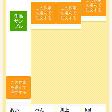
作品
注文する
サン
プル
この作家
を選んで
注文する
あい
ぺん
川上
kai
ぽん
た
奈々
本業であ
似顔絵の
◆家族が
る保育士
イベント
増えたの
の傍ら、