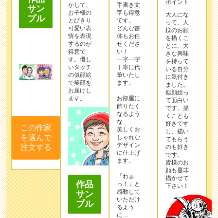
ポイント
かして、
手書き文
サン
お子様の
字も得意
大人にな
プル
とびきり
です。
って、人
可愛い表
どんな書
様のお顔
情を表現
体もお任
を描くこ
するのが
せくださ
とに、大
得意で
い！
きな興味
す。優し
一字一字
を持って
いタッチ
丁寧に代
いる自分
の似顔絵
筆いたし
に気付き
で笑顔を
ます。
ました。
お届けし
似顔絵っ
ます。
お部屋に
て面白い
飾りたく
です。描
なるよう
くことも
な
好きです
この作家
美しくお
し、描い
を選んで
しゃれな
てもらう
デザイン
注文する
のも好き
に仕上げ
です。
ます。
皆様のお
顔も是非
「わぁ
描かせて
作品
っ！」と
下さい！
感動して
サン
いただけ
プル
るよう
に…