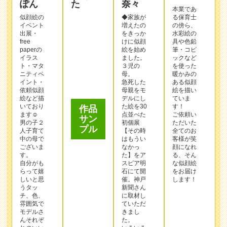
出展・
をきっか
水彩絵の
free
けに似顔
具や色鉛
paperの
絵を始め
筆・コピ
イラス
ました。
ックなど
ト・マタ
３児の
を使った
ニティペ
母。
暖かみの
作品
イント・
急死した
ある似顔
サン
依頼似顔
母親をモ
絵を描い
プル
絵など描
デルにし
ていま
いており
た絵を30
す！
ます☺︎
点並べた
ご依頼い
男の子２
初個展
ただいた
人子育て
【その時
全てのお
中の母で
はもうい
客様が笑
ございま
なかっ
顔になれ
す。
た】をア
る、そん
自分がも
スピア明
な似顔絵
らって嬉
石にて開
をお届け
しいと思
催。神戸
します！
うタッ
新聞さん
チ、色、
に取材し
雰囲気で
ていただ
この作家
モデルさ
きまし
んそれぞ
を選んで
た。
れのいい
いろいろ
注文する
ところを
な経験を
生かす絵
活かし
を描くこ
て、人間