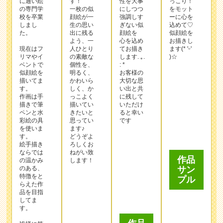
ベントで
個性を、
: *
似顔絵を
明るく、
お客様の
描いてま
かわいら
大切な思
す。
しく、か
い出と共
作画は手
っこよく
に残して
描きで筆
描いてい
いただけ
ペンと水
きたいと
ると幸い
彩絵の具
思ってい
です
を使いま
ます♪
す。
どうぞよ
作品
絵手描き
ろしくお
ならでは
ねがい致
サン
の温かみ
します！
プル
のある、
特徴をと
らえた作
品を目指
してま
作品
す。
サン
皆様に笑
プル
顔で喜ん
で頂ける
よう
とびっき
作品
りの似顔
絵をお届
サン
この作家
けします