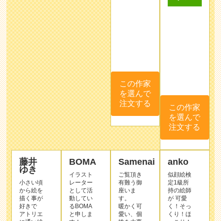
この作家
を選んで
この作家
注文する
を選んで
注文する
藤井
BOMA
Samenai
anko
ゆき
イラスト
ご覧頂き
似顔絵検
小さい頃
レーター
有難う御
定1級所
から絵を
として活
座いま
持の絵師
描く事が
動してい
す。
が 可愛
好きで
るBOMA
暖かく可
く！そっ
アトリエ
と申しま
愛い、個
くり！ほ
に通い絵
す！
性を大事
っこり！
の専門学
一枚の似
にしつつ
をモット
校を卒業
顔絵が一
強調しす
ーに心を
しまし
生の思い
ぎない似
込めて♡
た。
出に残る
顔絵を
似顔絵を
よう、一
心を込め
お描きし
現在はフ
人ひとり
てお描き
ます(* 'ᵕ'
リマやイ
の素敵な
します. ｡.
)☆