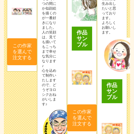
つの間に
生み出し
か似顔絵
たいと思
を描くの
っており
が一番好
ます。
きになり
よろしく
ました。
お願いし
作品
人の笑顔
ます。
は、見て
サン
も描いて
プル
この作家
もこっち
を選んで
まで幸せ
な気分に
注文する
なります
♪
心を込め
て制作い
たします
作品
ので、ど
うぞヨロ
サン
シクおね
プル
がいしま
す♪
この作家
を選んで
注文する