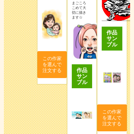
まごころ
こめて大
切に描き
ます☆
作品
サン
プル
この作家
を選んで
作品
注文する
サン
プル
この作家
を選んで
注文する