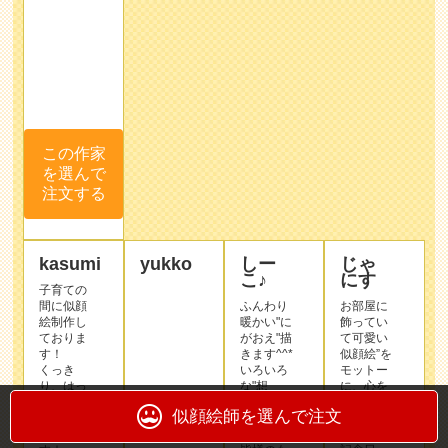
この作家
を選んで
注文する
kasumi
yukko
しー
じゃ
こ♪
にす
子育ての
間に似顔
ふんわり
お部屋に
絵制作し
暖かい"に
飾ってい
作品
ておりま
がおえ"描
て可愛い
サン
す！
きます^^*
似顔絵”を
くっき
プル
いろいろ
モットー
り、はっ
な"想
に、心を
きりとし
い"を"に
込めてお
たタッチ
がおえ"に
描きしま
が得意で
込めて、
す(^o^)
す☆
皆様のも
記念日、
記念日、
とにお届
ウェルカ
還暦、ペ
けできた
ムボー
ット、ウ
らと思い
ド、プレ
ェディン
ます(﹡
ゼントな
グ、ご要
ˆ﹀ˆ﹡)
どにいか
望に
がでしょ
お応えし
集合写真
うか♪
似顔絵師を選んで注文
明るく、
がなくて
皆様から
もらった
も、"にが
のリクエ
この作家