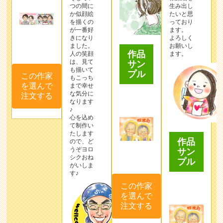
つの間に
生み出し
か似顔絵
たいと思
を描くの
っており
が一番好
ます。
きになり
よろしく
ました。
お願いし
作品
人の笑顔
ます。
は、見て
サン
も描いて
プル
この作家
もこっち
を選んで
まで幸せ
な気分に
注文する
なります
♪
心を込め
て制作い
たします
作品
ので、ど
うぞヨロ
サン
シクおね
プル
がいしま
す♪
この作家
を選んで
注文する