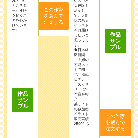
とを心が
味のある
作品
けていま
イラスト
す♪
をお届け
サン
したいと
プル
思ってま
す。
◆日本経
済新聞
「主婦の
才能ネッ
トで開
花」掲載
日テレ
作品
「スッキ
リ」にて
サン
作品を紹
プル
介
某サイト
この作家
の似顔絵
を選んで
イラスト
販売実績
注文する
2500件以