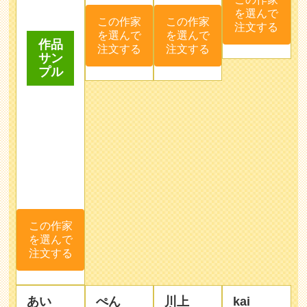
作品
注文する
サン
プル
この作家
を選んで
注文する
あい
ぺん
川上
kai
ぽん
た
奈々
本業であ
似顔絵の
◆家族が
る保育士
イベント
増えたの
の傍ら、