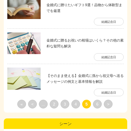
金婚式に贈りたいギフト9選！品物から体験型ま
でを厳選
結婚記念日
金婚式に贈るお祝いの相場はいくら？その他の素
朴な疑問も解決
結婚記念日
【そのまま使える】金婚式に孫から祖父母へ送る
メッセージの例文と基本情報を解説
結婚記念日
«
<
...
2
3
4
5
6
>
シーン