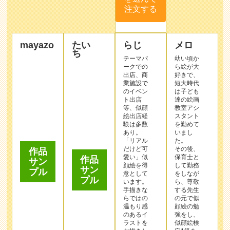
ち
テーマパ
幼い頃か
ークでの
ら絵が大
出店、商
好きで、
業施設で
短大時代
のイベン
は子ども
ト出店
達の絵画
等、似顔
教室アシ
絵出店経
スタント
験は多数
を勤めて
あり。
いまし
作品
「リアル
た。
サン
だけど可
その後、
プル
愛い」似
保育士と
作品
顔絵を得
して勤務
サン
意として
をしなが
プル
います。
ら、尊敬
手描きな
する先生
らではの
の元で似
温もり感
顔絵の勉
のあるイ
強をし、
ラストを
似顔絵検
お描きし
定1級を
ます。
取得。
大切な人
【長所を
との人生
大切に描
の1ペー
く】こと
この作家
ジを彩る
をモット