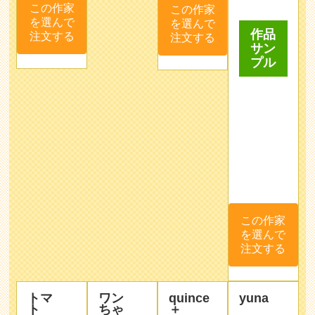
この作家
この作家
作品
を選んで
を選んで
サン
注文する
注文する
プル
この作家
を選んで
注文する
トマ
ワン
quince
yuna
ト
ちゃ
＋
ん
artkana
ご依頼者