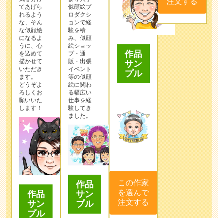
注文する
てあげら
似顔絵プ
れるよう
ロダクシ
な、そん
ョンで経
な似顔絵
験を積
になるよ
み、似顔
うに、心
絵ショッ
作品
を込めて
プ・通
描かせて
販・出張
サン
いただき
イベント
プル
ます。
等の似顔
どうぞよ
絵に関わ
ろしくお
る幅広い
願いいた
仕事を経
します！
験してき
ました。
この作家
作品
を選んで
サン
作品
注文する
プル
サン
プル