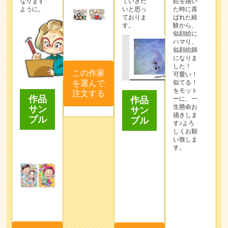
なります
ていきた
絵を描い
ように。
いと思っ
た時に喜
ておりま
ばれた経
す。
験から、
似顔絵に
ハマり、
似顔絵師
この作家
になりま
した！
を選んで
可愛い！
注文する
似てる！
をモット
作品
作品
ーに、一
生懸命お
サン
サン
描きしま
プル
プル
す♪よろ
しくお願
い致しま
す。