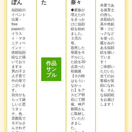
出展・
をきっか
水彩絵の
free
けに似顔
具や色鉛
paperの
絵を始め
筆・コピ
イラス
ました。
ックなど
ト・マタ
３児の
を使った
ニティペ
母。
暖かみの
作品
イント・
急死した
ある似顔
サン
依頼似顔
母親をモ
絵を描い
プル
絵など描
デルにし
ていま
いており
た絵を30
す！
ます☺︎
点並べた
ご依頼い
男の子２
初個展
ただいた
人子育て
【その時
全てのお
中の母で
はもうい
客様が笑
ございま
なかっ
顔になれ
す。
た】をア
る、そん
自分がも
スピア明
な似顔絵
らって嬉
石にて開
をお届け
しいと思
催。神戸
します！
うタッ
新聞さん
チ、色、
に取材し
雰囲気で
ていただ
この作家
モデルさ
きまし
んそれぞ
を選んで
た。
れのいい
いろいろ
注文する
ところを
な経験を
生かす絵
活かし
を描くこ
て、人間