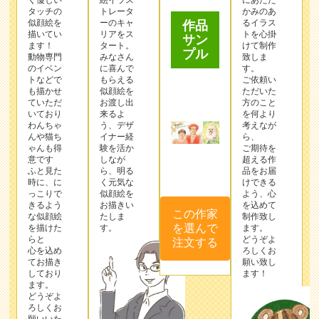
く優しい
絵イラス
にあたた
タッチの
トレータ
かみのあ
似顔絵を
ーのキャ
るイラス
作品
描いてい
リアをス
トを心掛
サン
ます！
タート。
けて制作
プル
動物専門
みなさん
致しま
のイベン
に喜んで
す。
トなどで
もらえる
ご依頼い
も描かせ
似顔絵を
ただいた
ていただ
お渡し出
方のこと
いており
来るよ
を何より
わんちゃ
う、デザ
考えなが
んや猫ち
イナー経
ら、
ゃんも得
験を活か
ご期待を
意です
しなが
超える作
ふと見た
ら、明る
品をお届
時に、に
く元気な
けできる
っこりで
似顔絵を
よう、心
きるよう
お描きい
を込めて
この作家
な似顔絵
たしま
制作致し
を選んで
を描けた
す。
ます。
らと
どうぞよ
注文する
心を込め
ろしくお
てお描き
願い致し
しており
ます！
ます。
どうぞよ
ろしくお