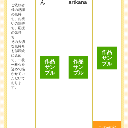
様の感謝
の気持
ち、お祝
いの気持
ち、応援
の気持
ち…
その大切
作品
作品
な気持ち
サン
サン
も似顔絵
作品
プル
に込め
プル
サン
て、一枚
プル
一枚心を
込めて描
かせてい
ただいて
おりま
す。
この作家
この作家
を選んで
を選んで
この作家
注文する
注文する
を選んで