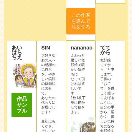
この作家
を選んで
注文する
あい
SIN
nananao
てて
はら
から
大好きな
ふわっと
ちえ
あの人へ
優しい似
似顔絵
の感謝の
顔絵で暖
ててか
気持ち
かい気持
ら と申
を、やさ
ちに
します。
しい笑顔
なって頂
子供の
の似顔絵
ければ嬉
「おて
にのせ
しいで
て」を優
て、
す！
しく握っ
あなたの
1枚1枚丁
てあげる
作品
代わりに
寧に描か
ように、
サン
お届けし
せて頂き
自分の手
プル
ます♪
ます。
から、暖
かく、優
最初はら
しい気持
くがき、
ちになる
そしてい
似顔絵を