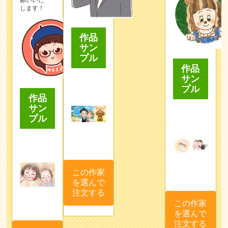
願いいた
します！
作品
サン
プル
作品
サン
プル
作品
サン
プル
この作家
を選んで
注文する
この作家
を選んで
注文する