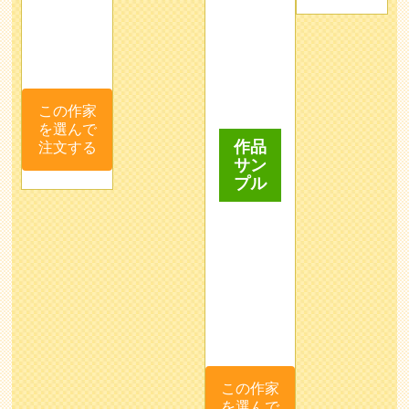
この作家
を選んで
作品
注文する
サン
プル
この作家
を選んで
注文する
mayazo
たい
らじ
メロ