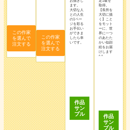
お手伝い
ーに、世
を選んで
ができま
界に一つ
注文する
この作家
したら幸
のあたた
を選んで
いです。
かい似顔
絵をお届
注文する
けします
^ ^
作品
サン
作品
プル
サン
プル