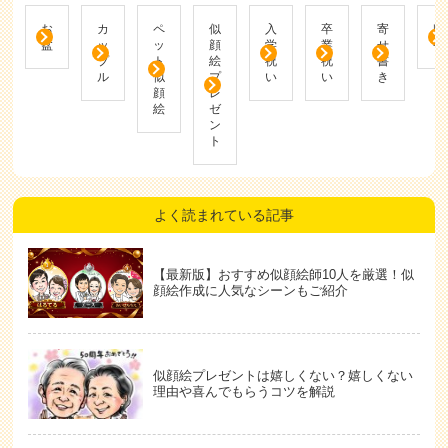
お
カ
ペ
似
入
卒
寄
帰
盆
ッ
ッ
顔
学
業
せ
省
プ
ト
絵
祝
祝
書
ル
似
プ
い
い
き
顔
レ
絵
ゼ
ン
ト
よく読まれている記事
【最新版】おすすめ似顔絵師10人を厳選！似
顔絵作成に人気なシーンもご紹介
似顔絵プレゼントは嬉しくない？嬉しくない
理由や喜んでもらうコツを解説