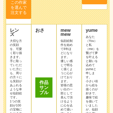
この作家
を選んで
注文する
レン
おさ
mew
yume
ズ
mew
あなた
大切な方
似顔絵制
（You）
の笑顔
作を始め
と私
を、可愛
て8年ほ
（me）を
く彩り描
どになり
繋げて夢
きます。
ます。
を叶える
手に取っ
優しい感
と願いを
ていただ
じで明る
込めて
いた方に
く描くよ
yumeと
も、周り
うに心が
申しま
作品
の方々に
けており
す。
サン
も笑顔が
ます。
小さい頃
プル
あふれる
皆様の思
から絵を
ような幸
い出の一
描くのが
せ似顔絵
部として
好きで、
です。
喜んで頂
趣味で絵
1つの笑
けるよう
を描いて
顔が100
に心を込
いました
の宝物に
めて描い
が、似顔