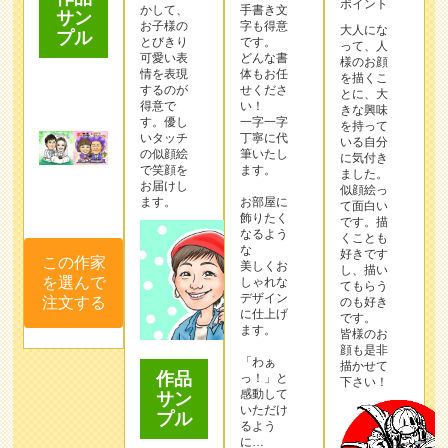
ポイント
かして、
手書き文
サン
お子様の
字も得意
大人にな
プル
とびきり
です。
って、人
可愛い表
どんな書
様のお顔
情を表現
体もお任
を描くこ
するのが
せくださ
とに、大
得意で
い！
きな興味
す。優し
一字一字
を持って
いタッチ
丁寧に代
いる自分
の似顔絵
筆いたし
に気付き
で笑顔を
ます。
ました。
お届けし
似顔絵っ
ます。
お部屋に
て面白い
飾りたく
です。描
なるよう
くことも
な
好きです
この作家
美しくお
し、描い
を選んで
しゃれな
てもらう
デザイン
注文する
のも好き
に仕上げ
です。
ます。
皆様のお
顔も是非
「わぁ
描かせて
作品
っ！」と
下さい！
感動して
サン
いただけ
プル
るよう
に…