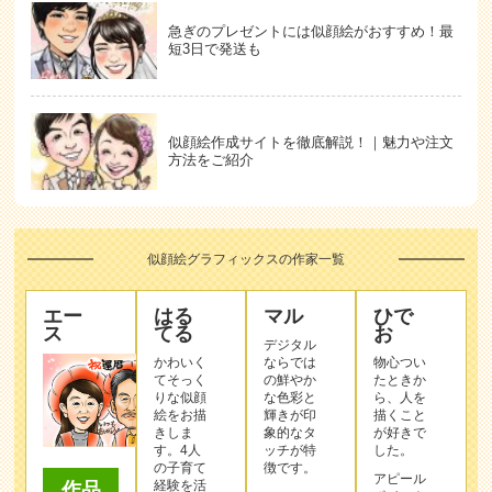
急ぎのプレゼントには似顔絵がおすすめ！最
短3日で発送も
似顔絵作成サイトを徹底解説！｜魅力や注文
方法をご紹介
似顔絵グラフィックスの作家一覧
エー
はる
マル
ひで
ス
てる
お
デジタル
かわいく
ならでは
物心つい
てそっく
の鮮やか
たときか
りな似顔
な色彩と
ら、人を
絵をお描
輝きが印
描くこと
きしま
象的なタ
が好きで
す。4人
ッチが特
した。
の子育て
徴です。
アピール
経験を活
作品