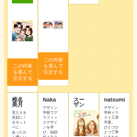
この作家
を選んで
この作家
注文する
を選んで
注文する
椎名
Naka
スー
natsumi
美月
ザン
デザイン
デザイン
見た人を
学校でグ
学科イラ
笑顔に！
ラフィッ
スト工房
をモット
クデザイ
卒業。
ーに
ンを学
ひとつひ
あったか
び、似顔
とつ丁寧