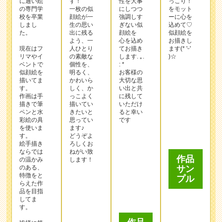
ベントで
個性を、
: *
似顔絵を
明るく、
お客様の
描いてま
かわいら
大切な思
す。
しく、か
い出と共
作画は手
っこよく
に残して
描きで筆
描いてい
いただけ
ペンと水
きたいと
ると幸い
彩絵の具
思ってい
です
を使いま
ます♪
す。
どうぞよ
作品
絵手描き
ろしくお
ならでは
ねがい致
サン
の温かみ
します！
プル
のある、
特徴をと
らえた作
品を目指
してま
作品
す。
サン
皆様に笑
プル
顔で喜ん
で頂ける
作品
よう
とびっき
サン
りの似顔
プル
絵をお届
この作家
けします