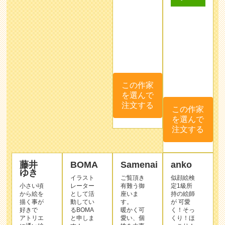
この作家
を選んで
この作家
注文する
を選んで
注文する
藤井
BOMA
Samenai
anko
ゆき
イラスト
ご覧頂き
似顔絵検
小さい頃
レーター
有難う御
定1級所
から絵を
として活
座いま
持の絵師
描く事が
動してい
す。
が 可愛
好きで
るBOMA
暖かく可
く！そっ
アトリエ
と申しま
愛い、個
くり！ほ
に通い絵
す！
性を大事
っこり！
の専門学
一枚の似
にしつつ
をモット
校を卒業
顔絵が一
強調しす
ーに心を
しまし
生の思い
ぎない似
込めて♡
た。
出に残る
顔絵を
似顔絵を
よう、一
心を込め
お描きし
現在はフ
人ひとり
てお描き
ます(* 'ᵕ'
リマやイ
の素敵な
します. ｡.
)☆