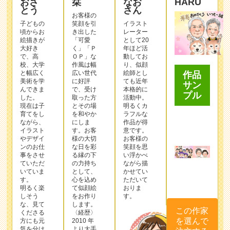
おさ
栞
なお
HARU
とう
さん
お客様の
子どもの
笑顔を引
イラスト
頃からお
き出した
レーター
絵描きが
「可愛
として20
大好き
く」「Ｐ
年ほど活
で、高
ＯＰ」な
動してお
校、大学
作⾵は幅
り、似顔
と幅広く
広い世代
絵師とし
作品
美術を学
に好評
ても近年
サン
んできま
で、受け
本格的に
プル
した。
取った⽅
活動中。
現在は子
とその場
明るくカ
育てをし
を和やか
ラフルな
ながら、
にしま
作品が得
イラスト
す。お客
意です。
やデザイ
様の⼤切
お客様の
ンのお仕
な⽇を彩
笑顔を思
事をさせ
る縁の下
い浮かべ
ていただ
の⼒持ち
ながら描
いていま
として、
かせてい
す。
⼼を込め
ただいて
明るく楽
て似顔絵
おりま
しそう
をお作り
す。
な、見て
します。
この作家
くださる
〈経歴〉
を選んで
方にも元
2010 年
気を分け
より⼤⼿