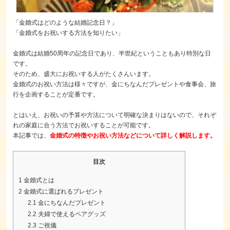
「金婚式はどのような結婚記念日？」
「金婚式をお祝いする方法を知りたい」
金婚式は結婚50周年の記念日であり、半世紀ということもあり特別な日
です。
そのため、盛大にお祝いする人がたくさんいます。
金婚式のお祝い方法は様々ですが、金にちなんだプレゼントや食事会、旅
行を企画することが定番です。
とはいえ、お祝いの予算や方法について明確な決まりはないので、それぞ
れの家庭に合う方法でお祝いすることが可能です。
本記事では、
金婚式の特徴やお祝い方法などについて詳しく解説します。
目次
1
金婚式とは
2
金婚式に選ばれるプレゼント
2.1
金にちなんだプレゼント
2.2
夫婦で使えるペアグッズ
2.3
ご祝儀