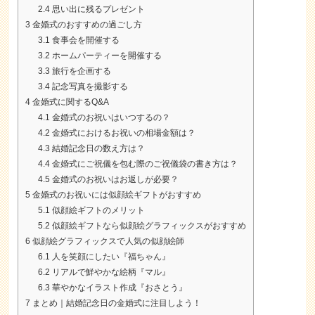
2.4
思い出に残るプレゼント
3
金婚式のおすすめの過ごし方
3.1
食事会を開催する
3.2
ホームパーティーを開催する
3.3
旅行を企画する
3.4
記念写真を撮影する
4
金婚式に関するQ&A
4.1
金婚式のお祝いはいつするの？
4.2
金婚式におけるお祝いの相場金額は？
4.3
結婚記念日の数え方は？
4.4
金婚式にご祝儀を包む際のご祝儀袋の書き方は？
4.5
金婚式のお祝いはお返しが必要？
5
金婚式のお祝いには似顔絵ギフトがおすすめ
5.1
似顔絵ギフトのメリット
5.2
似顔絵ギフトなら似顔絵グラフィックスがおすすめ
6
似顔絵グラフィックスで人気の似顔絵師
6.1
人を笑顔にしたい『福ちゃん』
6.2
リアルで鮮やかな絵柄『マル』
6.3
華やかなイラスト作成『おさとう』
7
まとめ｜結婚記念日の金婚式に注目しよう！