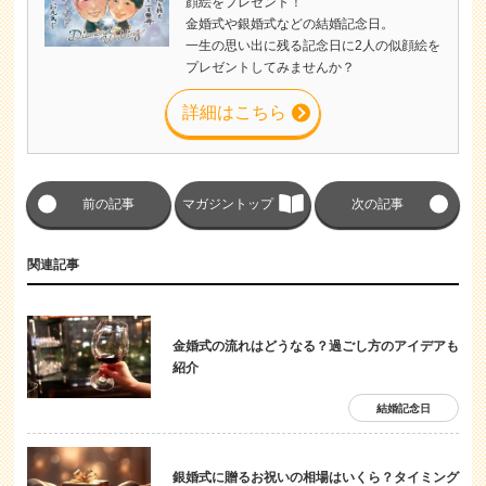
顔絵をプレゼント！
金婚式や銀婚式などの結婚記念日。
一生の思い出に残る記念日に2人の似顔絵を
プレゼントしてみませんか？
詳細はこちら
前の記事
マガジントップ
次の記事
関連記事
金婚式の流れはどうなる？過ごし方のアイデアも
紹介
結婚記念日
銀婚式に贈るお祝いの相場はいくら？タイミング