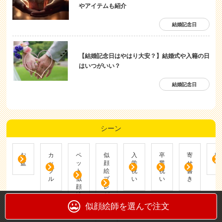
やアイテムも紹介
結婚記念日
【結婚記念日はやはり大安？】結婚式や入籍の日
はいつがいい？
結婚記念日
シーン
お
カ
ペ
似
入
卒
寄
帰
盆
ッ
ッ
顔
学
業
せ
省
プ
ト
絵
祝
祝
書
ル
似
プ
い
い
き
顔
レ
絵
ゼ
ン
似顔絵師を選んで注文
ト