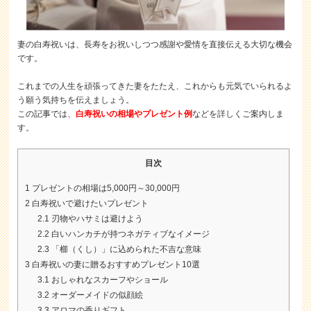
妻の白寿祝いは、長寿をお祝いしつつ感謝や愛情を直接伝える大切な機会
です。
これまでの人生を頑張ってきた妻をたたえ、これからも元気でいられるよ
う願う気持ちを伝えましょう。
この記事では、
白寿祝いの相場やプレゼント例
などを詳しくご案内しま
す。
目次
1
プレゼントの相場は5,000円～30,000円
2
白寿祝いで避けたいプレゼント
2.1
刃物やハサミは避けよう
2.2
白いハンカチが持つネガティブなイメージ
2.3
「櫛（くし）」に込められた不吉な意味
3
白寿祝いの妻に贈るおすすめプレゼント10選
3.1
おしゃれなスカーフやショール
3.2
オーダーメイドの似顔絵
3.3
アロマの香りギフト