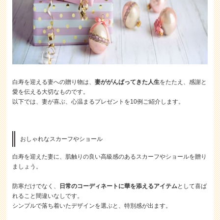
白寿を迎える妻への贈り物は、
妻ががんばってきた人生
をたたえ、感謝と
愛を伝える大切なものです。
以下では、妻が喜ぶ、心温まるプレゼントを10例ご紹介します。
おしゃれなスカーフやショール
白寿を迎えた妻に、肌触りの良い高級感
のあるスカーフやショールを贈り
ましょう。
防寒だけでなく、
日常のコーディネートに華を添えるアイテム
として喜ば
れること間違いなしです。
シンプルで落ち着いたデザインを選ぶと、特別感が出ます。