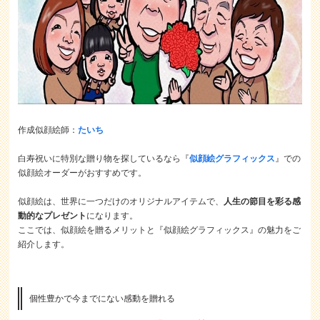
作成似顔絵師：
たいち
白寿祝いに特別な贈り物を探しているなら『
似顔絵グラフィックス
』での
似顔絵オーダーがおすすめです。
似顔絵は、世界に一つだけのオリジナルアイテムで、
人生の節目を彩る感
動的なプレゼント
になります。
ここでは、似顔絵を贈るメリットと『似顔絵グラフィックス』の魅力をご
紹介します。
個性豊かで今までにない感動を贈れる