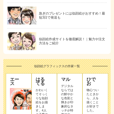
急ぎのプレゼントには似顔絵がおすすめ！最
短3日で発送も
似顔絵作成サイトを徹底解説！｜魅力や注文
方法をご紹介
似顔絵グラフィックスの作家一覧
エー
はる
マル
ひで
ス
てる
お
デジタル
かわいく
ならでは
物心つい
てそっく
の鮮やか
たときか
りな似顔
な色彩と
ら、人を
絵をお描
輝きが印
描くこと
きしま
象的なタ
が好きで
す。4人
ッチが特
した。