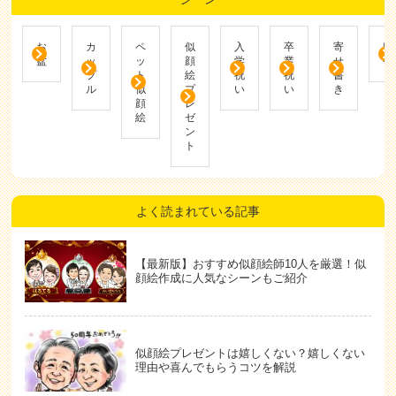
お
カ
ペ
似
入
卒
寄
帰
盆
ッ
ッ
顔
学
業
せ
省
プ
ト
絵
祝
祝
書
ル
似
プ
い
い
き
顔
レ
絵
ゼ
ン
ト
よく読まれている記事
【最新版】おすすめ似顔絵師10人を厳選！似
顔絵作成に人気なシーンもご紹介
似顔絵プレゼントは嬉しくない？嬉しくない
理由や喜んでもらうコツを解説