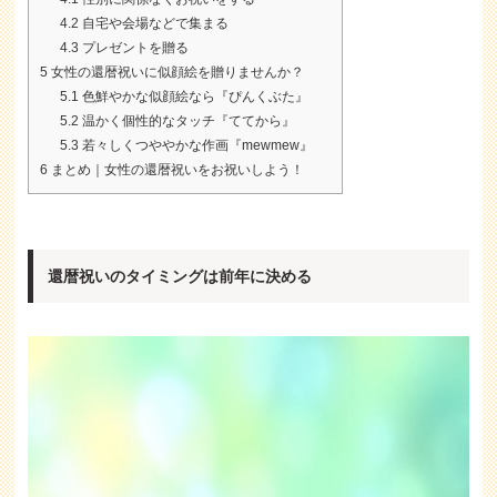
4.2
自宅や会場などで集まる
4.3
プレゼントを贈る
5
女性の還暦祝いに似顔絵を贈りませんか？
5.1
色鮮やかな似顔絵なら『ぴんくぶた』
5.2
温かく個性的なタッチ『ててから』
5.3
若々しくつややかな作画『mewmew』
6
まとめ｜女性の還暦祝いをお祝いしよう！
還暦祝いのタイミングは前年に決める