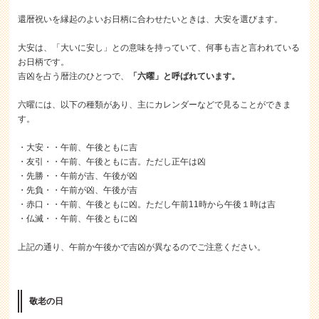
還暦祝いを縁起のよいお日柄に合わせたいときは、大安を選びます。
大安は、「大いに安し」との意味を持っていて、何事も吉と言われている
お日柄です。
吉凶を占う暦注のひとつで、
「六曜」と呼ばれています。
六曜には、以下の種類があり、主にカレンダーなどで見ることができま
す。
・大安・・午前、午後ともに吉
・友引・・午前、午後ともに吉。ただし正午は凶
・先勝・・午前が吉、午後が凶
・先負・・午前が凶、午後が吉
・赤口・・午前、午後ともに凶。ただし午前11時から午後１時は吉
・仏滅・・午前、午後ともに凶
上記の通り、午前か午後かで吉凶が異なるのでご注意ください。
敬老の日