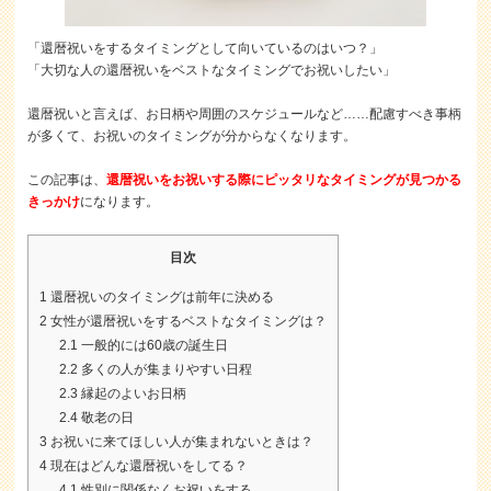
「還暦祝いをするタイミングとして向いているのはいつ？」
「大切な人の還暦祝いをベストなタイミングでお祝いしたい」
還暦祝いと言えば、お日柄や周囲のスケジュールなど……配慮すべき事柄
が多くて、お祝いのタイミングが分からなくなります。
この記事は、
還暦祝いをお祝いする際にピッタリなタイミングが見つかる
きっかけ
になります。
目次
1
還暦祝いのタイミングは前年に決める
2
女性が還暦祝いをするベストなタイミングは？
2.1
一般的には60歳の誕生日
2.2
多くの人が集まりやすい日程
2.3
縁起のよいお日柄
2.4
敬老の日
3
お祝いに来てほしい人が集まれないときは？
4
現在はどんな還暦祝いをしてる？
4.1
性別に関係なくお祝いをする