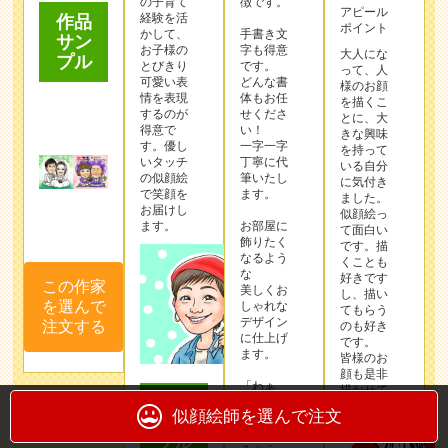
の子育て
徴です。
アピール
経験を活
作品
ポイント
かして、
手書き文
サン
お子様の
字も得意
大人にな
プル
とびきり
です。
って、人
可愛い表
どんな書
様のお顔
情を表現
体もお任
を描くこ
するのが
せくださ
とに、大
得意で
い！
きな興味
す。優し
一字一字
を持って
いタッチ
丁寧に代
いる自分
の似顔絵
筆いたし
に気付き
で笑顔を
ます。
ました。
お届けし
似顔絵っ
ます。
お部屋に
て面白い
飾りたく
です。描
なるよう
くことも
な
好きです
この作家
美しくお
し、描い
を選んで
しゃれな
てもらう
デザイン
注文する
のも好き
に仕上げ
です。
ます。
皆様のお
顔も是非
「わぁ
描かせて
作品
っ！」と
下さい！
似顔絵師を選んで注文
感動して
サン
いただけ
プル