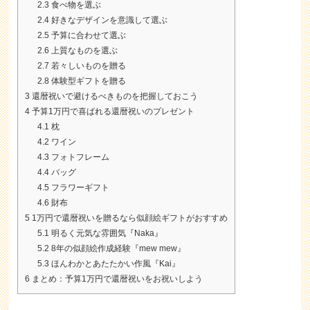
2.3
食べ物を選ぶ
2.4
好きなデザインを意識して選ぶ
2.5
予算に合わせて選ぶ
2.6
上質なものを選ぶ
2.7
若々しいものを贈る
2.8
体験型ギフトを贈る
3
還暦祝いで避けるべきものを把握しておこう
4
予算1万円で喜ばれる還暦祝いのプレゼント
4.1
枕
4.2
ワイン
4.3
フォトフレーム
4.4
バッグ
4.5
フラワーギフト
4.6
財布
5
1万円で還暦祝いを贈るなら似顔絵ギフトがおすすめ
5.1
明るく元気な雰囲気『Naka』
5.2
8年の似顔絵作成経験『mew mew』
5.3
ほんわかとあたたかい作風『Kai』
6
まとめ：予算1万円で還暦祝いをお祝いしよう