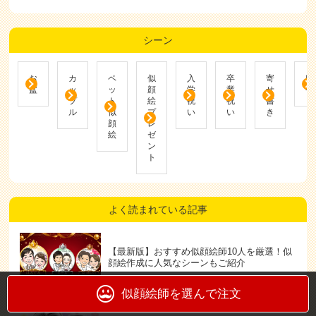
シーン
お
カ
ペ
似
入
卒
寄
帰
盆
ッ
ッ
顔
学
業
せ
省
プ
ト
絵
祝
祝
書
ル
似
プ
い
い
き
顔
レ
絵
ゼ
ン
ト
よく読まれている記事
【最新版】おすすめ似顔絵師10人を厳選！似
顔絵作成に人気なシーンもご紹介
似顔絵師を選んで注文