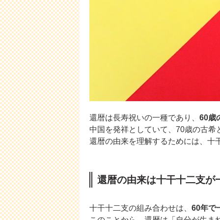
還暦は長寿祝いの一種であり、
60歳
中国を発祥としていて、70歳の古希
還暦の由来を理解するためには、十
還暦の由来は十干十二支が
十干十二支の組み合わせは、
60年
このことから、還暦は「自分が生ま