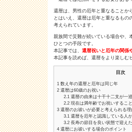
還暦は、男性の厄年と重なることか
とはいえ、還暦は厄年と重なるもの
考えられています。
親族間で災難が続いている場合や、
ひとつの手段です。
本記事では、
還暦祝いと厄年の関係
本記事を読めば、還暦をより楽しむ
目次
1
数え年の還暦と厄年は同じ年
2
還暦は60歳のお祝い
2.1
還暦の由来は十干十二支が一
2.2
現在は満年齢でお祝いするこ
3
還暦のお祓いが必要と考えられる理
3.1
還暦を厄年と認識している人
3.2
長寿の節目を良い状態で迎え
4
還暦にお祓いする場合のポイント