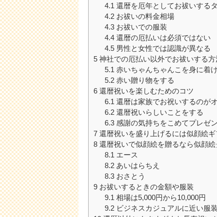
4.1
還暦を厄年としてお祓いする
4.2
お祓いの料金相場
4.3
お祓いでの服装
4.4
還暦の厄払いは必須ではない
4.5
男性と女性では認識が異なる
5
神社での厄払い以外でお祓いする方
5.1
赤いちゃんちゃんこを身に着
5.2
赤い贈り物をする
6
還暦祝いを楽しむためのコツ
6.1
還暦は家族でお祝いするのが
6.2
還暦祝いらしいことをする
6.3
感謝の気持ちをこめてプレゼ
7
還暦祝いを盛り上げるには似顔絵ギ
8
還暦祝いで似顔絵を贈るなら似顔絵
8.1
エース
8.2
あいはらちえ
8.3
おさとう
9
お祓いするときの金額や服装
9.1
相場は5,000円から10,000円
9.2
ビジネスカジュアルに近い服