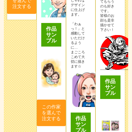
を選んで
しゃれな
てもらう
デザイン
注文する
のも好き
に仕上げ
です。
ます。
皆様のお
顔も是非
「わぁ
描かせて
作品
っ！」と
下さい！
感動して
サン
いただけ
プル
るよう
に…
まごころ
こめて大
切に描き
ます☆
作品
サン
プル
この作家
を選んで
作品
注文する
サン
プル