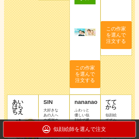
この作家
を選んで
注文する
この作家
を選んで
注文する
あい
SIN
nananao
てて
はら
から
大好きな
ふわっと
ちえ
あの人へ
優しい似
似顔絵
の感謝の
顔絵で暖
ててか
気持ち
かい気持
ら と申
似顔絵師を選んで注文
を、やさ
ちに
します。
しい笑顔
なって頂
子供の