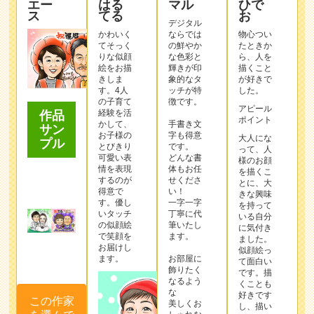
エー
はる
マル
ひで
ス
てる
お
デジタル
かわいく
ならでは
物心つい
てそっく
の鮮やか
たときか
りな似顔
な色彩と
ら、人を
絵をお描
輝きが印
描くこと
きしま
象的なタ
が好きで
す。4人
ッチが特
した。
の子育て
徴です。
アピール
経験を活
作品
ポイント
かして、
手書き文
サン
お子様の
字も得意
大人にな
プル
とびきり
です。
って、人
可愛い表
どんな書
様のお顔
情を表現
体もお任
を描くこ
するのが
せくださ
とに、大
得意で
い！
きな興味
す。優し
一字一字
を持って
いタッチ
丁寧に代
いる自分
の似顔絵
筆いたし
に気付き
で笑顔を
ます。
ました。
お届けし
似顔絵っ
ます。
お部屋に
て面白い
飾りたく
です。描
なるよう
くことも
な
好きです
この作家
美しくお
し、描い