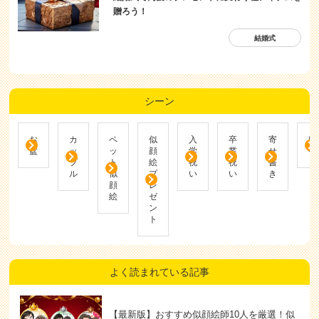
贈ろう！
結婚式
シーン
お
カ
ペ
似
入
卒
寄
帰
盆
ッ
ッ
顔
学
業
せ
省
プ
ト
絵
祝
祝
書
ル
似
プ
い
い
き
顔
レ
絵
ゼ
ン
ト
よく読まれている記事
【最新版】おすすめ似顔絵師10人を厳選！似