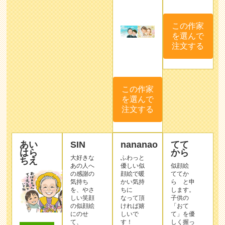
この作家
を選んで
注文する
この作家
を選んで
注文する
あい
SIN
nananao
てて
はら
から
大好きな
ふわっと
ちえ
あの人へ
優しい似
似顔絵
の感謝の
顔絵で暖
ててか
気持ち
かい気持
ら と申
を、やさ
ちに
します。
しい笑顔
なって頂
子供の
の似顔絵
ければ嬉
「おて
にのせ
しいで
て」を優
て、
す！
しく握っ