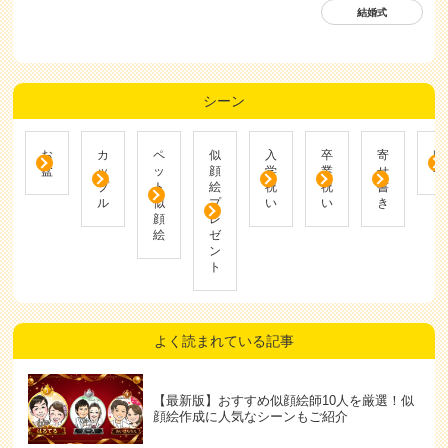
結婚式
シーン
お
カ
ペ
似
入
卒
寄
帰
盆
ッ
ッ
顔
学
業
せ
省
プ
ト
絵
祝
祝
書
ル
似
プ
い
い
き
顔
レ
絵
ゼ
ン
ト
よく読まれている記事
【最新版】おすすめ似顔絵師10人を厳選！似
顔絵作成に人気なシーンもご紹介