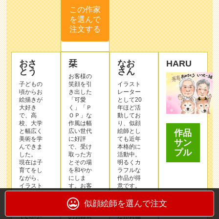
この作家
を選んで
注文する
おさ
栞
なお
HARU
とう
さん
お客様の
子どもの
笑顔を引
イラスト
頃からお
き出した
レーター
絵描きが
「可愛
として20
大好き
く」「Ｐ
年ほど活
で、高
ＯＰ」な
動してお
校、大学
作⾵は幅
り、似顔
と幅広く
広い世代
絵師とし
作品
美術を学
に好評
ても近年
サン
んできま
で、受け
本格的に
プル
した。
取った⽅
活動中。
現在は子
とその場
明るくカ
育てをし
を和やか
ラフルな
ながら、
にしま
作品が得
イラスト
す。お客
意です。
やデザイ
様の⼤切
お客様の
ンのお仕
な⽇を彩
笑顔を思
似顔絵師を選んで注文
事をさせ
る縁の下
い浮かべ
ていただ
の⼒持ち
ながら描