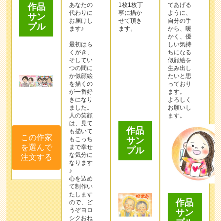
あなたの
1枚1枚丁
てあげる
作品
代わりに
寧に描か
ように、
サン
お届けし
せて頂き
自分の手
プル
ます♪
ます。
から、暖
かく、優
最初はら
しい気持
くがき、
ちになる
そしてい
似顔絵を
つの間に
生み出し
か似顔絵
たいと思
を描くの
っており
が一番好
ます。
きになり
よろしく
ました。
お願いし
作品
人の笑顔
ます。
は、見て
サン
も描いて
プル
この作家
もこっち
を選んで
まで幸せ
な気分に
注文する
なります
♪
心を込め
て制作い
たします
作品
ので、ど
うぞヨロ
サン
シクおね