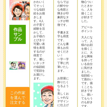
かわいく
ならでは
物心つい
てそっく
の鮮やか
たときか
りな似顔
な色彩と
ら、人を
絵をお描
輝きが印
描くこと
きしま
象的なタ
が好きで
す。4人
ッチが特
した。
の子育て
徴です。
アピール
経験を活
作品
ポイント
かして、
手書き文
サン
お子様の
字も得意
大人にな
プル
とびきり
です。
って、人
可愛い表
どんな書
様のお顔
情を表現
体もお任
を描くこ
するのが
せくださ
とに、大
得意で
い！
きな興味
す。優し
一字一字
を持って
いタッチ
丁寧に代
いる自分
の似顔絵
筆いたし
に気付き
で笑顔を
ます。
ました。
お届けし
似顔絵っ
ます。
お部屋に
て面白い
飾りたく
です。描
なるよう
くことも
な
好きです
この作家
美しくお
し、描い
を選んで
しゃれな
てもらう
デザイン
注文する
のも好き
に仕上げ
です。