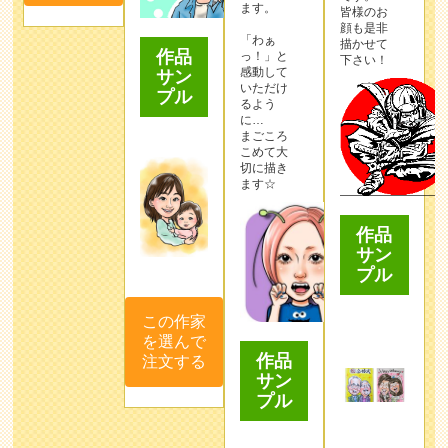
ます。
皆様のお
顔も是非
「わぁ
描かせて
作品
っ！」と
下さい！
感動して
サン
いただけ
プル
るよう
に…
まごころ
こめて大
切に描き
ます☆
作品
サン
プル
この作家
を選んで
作品
注文する
サン
プル