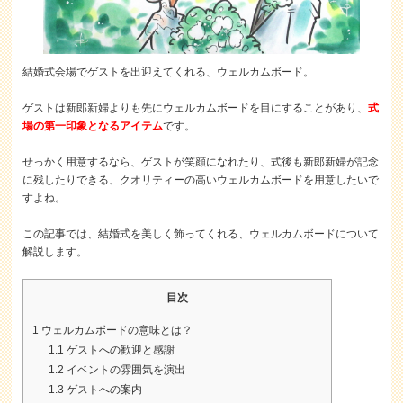
結婚式会場でゲストを出迎えてくれる、ウェルカムボード。
ゲストは新郎新婦よりも先にウェルカムボードを目にすることがあり、
式
場の第一印象となるアイテム
です。
せっかく用意するなら、ゲストが笑顔になれたり、式後も新郎新婦が記念
に残したりできる、クオリティーの高いウェルカムボードを用意したいで
すよね。
この記事では、結婚式を美しく飾ってくれる、ウェルカムボードについて
解説します。
目次
1
ウェルカムボードの意味とは？
1.1
ゲストへの歓迎と感謝
1.2
イベントの雰囲気を演出
1.3
ゲストへの案内