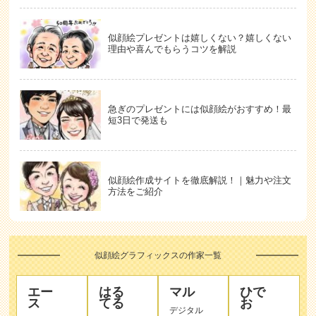
似顔絵プレゼントは嬉しくない？嬉しくない
理由や喜んでもらうコツを解説
急ぎのプレゼントには似顔絵がおすすめ！最
短3日で発送も
似顔絵作成サイトを徹底解説！｜魅力や注文
方法をご紹介
似顔絵グラフィックスの作家一覧
エー
はる
マル
ひで
ス
てる
お
デジタル