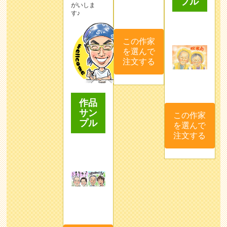
プル
がいしま
す♪
この作家
を選んで
注文する
作品
サン
この作家
プル
を選んで
注文する