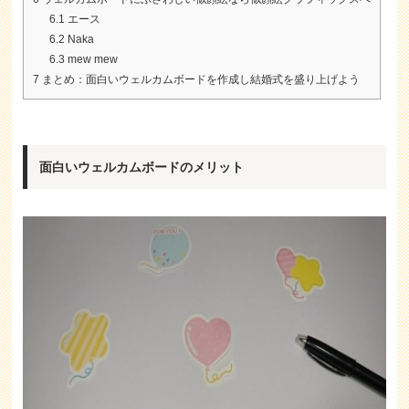
6.1
エース
6.2
Naka
6.3
mew mew
7
まとめ：面白いウェルカムボードを作成し結婚式を盛り上げよう
面白いウェルカムボードのメリット