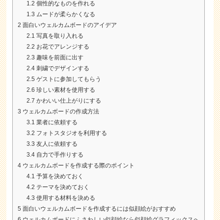
1.2
個性的なものを作れる
1.3
ムードが柔らかくなる
2
面白いウェルカムボードのアイデア
2.1
写真を取り入れる
2.2
お花でアレンジする
2.3
趣味を前面に出す
2.4
刺繍でデザインする
2.5
ゲストに参加してもらう
2.6
珍しい素材を使用する
2.7
かわいい仕上がりにする
3
ウェルカムボードの作成方法
3.1
業者に依頼する
3.2
フォトスタジオを利用する
3.3
友人に依頼する
3.4
自力で手作りする
4
ウェルカムボードを作成する際のポイント
4.1
予算を決めておく
4.2
テーマを決めておく
4.3
使用する材料を決める
5
面白いウェルカムボードを作成するには似顔絵がおすすめ
6
ウェルカムボードにふさわしい似顔絵なら似顔絵グラフィックスへ