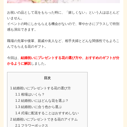
お祝いの品として花をもらった時に、「嬉しくない」という人はほとんど
いません。
イベントの時にしかもらえる機会がないので、華やかさにプラスして特別
感も演出できます。
職場の先輩や後輩、親戚や友人など、相手夫婦とどんな関係性でもよろこ
んでもらえる花のギフト。
今回は、
結婚祝いにプレゼントする花の選び方や、おすすめのギフトが分
かるように解説
しました。
目次
1
結婚祝いにプレゼントする花の選び方
1.1
相場はいくら？
1.2
結婚祝いにはどんな花を選ぶ？
1.3
結婚祝いに合う色から選ぶ
1.4
式場に配送することはおすすめしない
2
結婚祝いにプレゼントできる花のアイテム
2.1
フラワーボックス