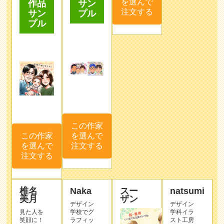
を選んで
サン
作品
注文する
プル
サン
プル
この作家
を選んで
この作家
注文する
を選んで
注文する
椎名
Naka
スー
natsumi
美月
ザン
デザイン
デザイン
見た人を
学校でグ
学科イラ
笑顔に！
ラフィッ
スト工房