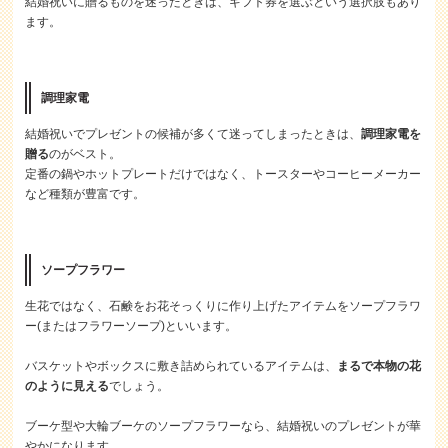
結婚祝いに贈るものを迷ったときは、ギフト券を選ぶという選択肢もあり
ます。
調理家電
結婚祝いでプレゼントの候補が多くて迷ってしまったときは、
調理家電を
贈る
のがベスト。
定番の鍋やホットプレートだけではなく、トースターやコーヒーメーカー
など種類が豊富です。
ソープフラワー
生花ではなく、石鹸をお花そっくりに作り上げたアイテムをソープフラワ
ー(またはフラワーソープ)といいます。
バスケットやボックスに敷き詰められているアイテムは、
まるで本物の花
のように見える
でしょう。
ブーケ型や大輪ブーケのソープフラワーなら、結婚祝いのプレゼントが華
やかになります。