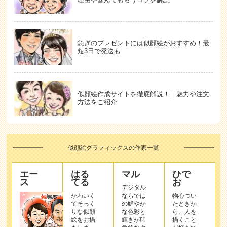
急ぎのプレゼントには似顔絵がおすすめ！最
短3日で発送も
似顔絵作成サイトを徹底解説！｜魅力や注文
方法をご紹介
似顔絵グラフィックスの作家一覧
エー
はる
マル
ひで
ス
てる
お
デジタル
かわいく
ならでは
物心つい
てそっく
の鮮やか
たときか
りな似顔
な色彩と
ら、人を
絵をお描
輝きが印
描くこと