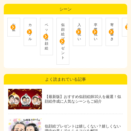
シーン
お
カ
ペ
似
入
卒
寄
帰
盆
ッ
ッ
顔
学
業
せ
省
プ
ト
絵
祝
祝
書
ル
似
プ
い
い
き
顔
レ
絵
ゼ
ン
ト
よく読まれている記事
【最新版】おすすめ似顔絵師10人を厳選！似
顔絵作成に人気なシーンもご紹介
似顔絵プレゼントは嬉しくない？嬉しくない
理由や喜んでもらうコツを解説