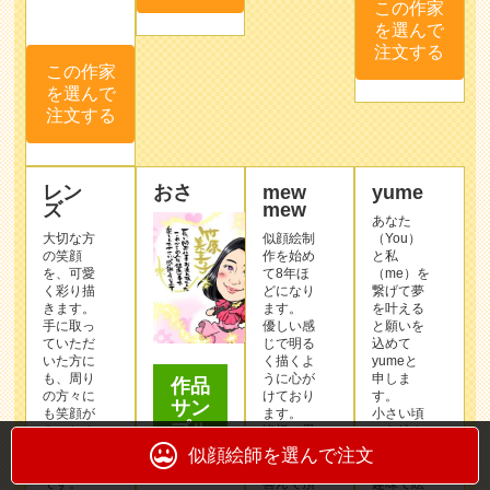
この作家
を選んで
注文する
この作家
を選んで
注文する
レン
おさ
mew
yume
ズ
mew
あなた
大切な方
似顔絵制
（You）
の笑顔
作を始め
と私
を、可愛
て8年ほ
（me）を
く彩り描
どになり
繋げて夢
きます。
ます。
を叶える
手に取っ
優しい感
と願いを
ていただ
じで明る
込めて
いた方に
く描くよ
yumeと
も、周り
うに心が
申しま
作品
の方々に
けており
す。
サン
も笑顔が
ます。
小さい頃
プル
あふれる
皆様の思
から絵を
ような幸
い出の一
描くのが
似顔絵師を選んで注文
せ似顔絵
部として
好きで、
です。
喜んで頂
趣味で絵