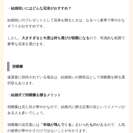
・結婚祝いにはどんな花束がおすすめ？
結婚祝いのプレゼントとして花束を贈るときは、なるべく豪華で華やかな
ギフトがおすすめです。
しかし、
大きすぎると今度は持ち運びが困難になる
ので、常識的な範囲で
豪華な花束を選びます。
胡蝶蘭
披露宴に招待されている場合は、結婚祝いの贈答品として胡蝶蘭を贈る選
択肢もあります。
・結婚式で胡蝶蘭を贈るメリット
胡蝶蘭は見た目が華やかなので、結婚式に贈る定番の花というイメージが
ある人も多いでしょう。
胡蝶蘭の花言葉には
「幸福が飛んでくる」といったもの
があるので、人気
の秘密が華やかさだけではないことが分かります。