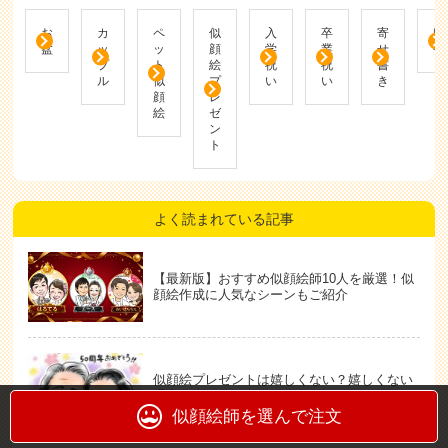
お
カ
ペ
似
入
卒
寄
帰
盆
ッ
ッ
顔
学
業
せ
省
プ
ト
絵
祝
祝
書
ル
似
プ
い
い
き
顔
レ
絵
ゼ
ン
ト
よく読まれている記事
【最新版】おすすめ似顔絵師10人を厳選！似
顔絵作成に人気なシーンもご紹介
似顔絵プレゼントは嬉しくない？嬉しくない
理由や喜んでもらうコツを解説
似顔絵師を選んで注文