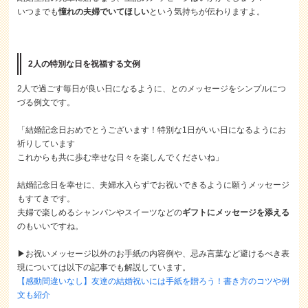
いつまでも
憧れの夫婦でいてほしい
という気持ちが伝わりますよ。
2人の特別な日を祝福する文例
2人で過ごす毎日が良い日になるように、とのメッセージをシンプルにつ
づる例文です。
「結婚記念日おめでとうございます！特別な1日がいい日になるようにお
祈りしています
これからも共に歩む幸せな日々を楽しんでくださいね」
結婚記念日を幸せに、夫婦水入らずでお祝いできるように願うメッセージ
もすてきです。
夫婦で楽しめるシャンパンやスイーツなどの
ギフトにメッセージを添える
のもいいですね。
▶お祝いメッセージ以外のお手紙の内容例や、忌み言葉など避けるべき表
現については以下の記事でも解説しています。
【感動間違いなし】友達の結婚祝いには手紙を贈ろう！書き方のコツや例
文も紹介