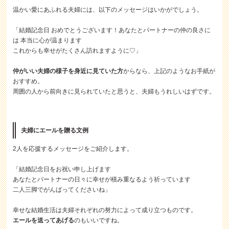
温かい愛にあふれる夫婦には、以下のメッセージはいかがでしょう。
「結婚記念日 おめでとうございます！あなたとパートナーの仲の良さに
は 本当に心が温まります
これからも幸せがたくさん訪れますように♡」
仲がいい夫婦の様子を身近に見ていた方
からなら、上記のようなお手紙が
おすすめ。
周囲の人から前向きに見られていたと思うと、夫婦もうれしいはずです。
夫婦にエールを贈る文例
2人を応援するメッセージをご紹介します。
「結婚記念日をお祝い申し上げます
あなたとパートナーの日々に幸せが積み重なるよう祈っています
二人三脚でがんばってくださいね」
幸せな結婚生活は夫婦それぞれの努力によって成り立つものです。
エールを送ってあげる
のもいいですね。