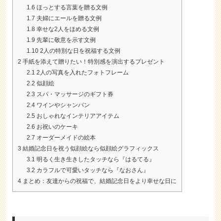
1.6
ほっとする言葉を贈る文例
1.7
夫婦にエールを贈る文例
1.8
幸せな2人をほめる文例
1.9
先輩に敬意を示す文例
1.10
2人の特別な日を祝福する文例
2
手紙を添えて贈りたい！特別感を演出するプレゼント
2.1
2人の写真を入れたフォトフレーム
2.2
似顔絵
2.3
スパ・マッサージのギフト券
2.4
ワインやシャンパン
2.5
おしゃれなインテリアアイテム
2.6
お祝いのケーキ
2.7
オーダーメイドの絵本
3
結婚記念日を祝う似顔絵なら似顔絵グラフィックス
3.1
明るく生き生きしたタッチなら『はるてる』
3.2
カラフルで可愛いタッチなら『なおさん』
4
まとめ：友達からの祝福で、結婚記念日をより幸せな日に