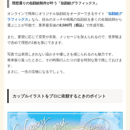
理想通りの似顔絵制作が叶う「似顔絵グラフィックス」
オンラインで簡単にオリジナル似顔絵をオーダーできるサイト「
似顔絵グ
ラフィックス
」
なら、
好みのタッチや画風の似顔絵を多くの在籍絵師から
選ぶことが可能で、業界最安値の
8,580円（税込）
で作成可能。
また、要望に応じて背景や衣装、メッセージを加えられるので、
世界観ま
で含めて理想の1枚を形にできます。
写真では表現しきれない温かさや優しさを感じられるのも魅力です。
将来振り返ったときに、その時期のふたりの姿を特別な形で残しておけま
す。
まさに、一生の宝物になるでしょう。
カップルイラストをプロに依頼するときのポイント