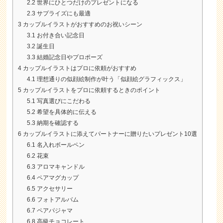
2.2
世界にひとつだけのプレゼントになる
2.3
サプライズにも最適
3
カップルイラストがおすすめのお祝いシーン
3.1
お付き合い記念日
3.2
誕生日
3.3
結婚記念日やプロポーズ
4
カップルイラストはプロに依頼がおすすめ
4.1
理想通りの似顔絵制作が叶う「似顔絵グラフィックス」
5
カップルイラストをプロに依頼するときのポイント
5.1
写真選びにこだわる
5.2
希望を具体的に伝える
5.3
納期を確認する
6
カップルイラストに添えてパートナーに贈りたいプレゼント10選
6.1
名入れボールペン
6.2
花束
6.3
アロマキャンドル
6.4
ペアマグカップ
6.5
アクセサリー
6.6
フォトアルバム
6.7
ペアパジャマ
6.8
高級チョコレート